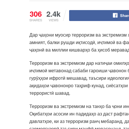
306
2.4k
Shar
SHARES
VIEWS
Дар ҷаҳони муосир терроризм ва экстремизм 
амният, балки рушди иқтисодӣ, иҷтимоӣ ва ф
ҷаҳонӣ ва миллии кишварҳо ба ҳисоб меравад
Терроризм ва экстремизм дар натиҷаи омилҳо
иҷтимоӣ метавонад сабаби гароиши ҷавонон б
гурӯҳҳои ифротӣ мешавад, таъсири идеология
ақидаҳои ҷавононро таҳриф кунад, сиёсатҳои
террористӣ шавад.
Терроризм ва экстремизм на танҳо ба ҷони и
Оқибатҳои асосии ин падидаҳо аз даст рафта
давлатҳое, ки аз терроризм ранҷ мебаранд, д
сармоягузорӣ таъсири манфӣ мерасонанд, таҳ