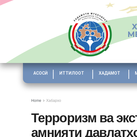
М
АСОСӢ
ИТТИЛООТ
ХАДАМОТ
Home
Хабархо
Терроризм ва экс
амнияти давлатҳ