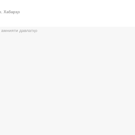
о
,
Хабарҳо