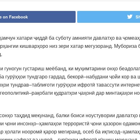
e on Facebook
Sh
ҳамчун хатари ҷиддӣ ба суботу амнияти давлатҳо ва ҷомеаҳ
арҳангии кишварҳоро низ зери хатар мегузоранд. Мубориза 
.
и гуногун густариш меёбанд, ки муҳимтарини онҳо беадол
а гурӯҳҳои тундгаро гардад, бекорӣ–набудани ҷойи кор ва 
ҳои тундрав–таблиғоти гурӯҳҳои ифротӣ тавассути интерне
 геополитикӣ–рақобати қудратҳои ҷаҳонӣ дар минтақаҳои н
нсонҳо таҳдид мекунанд, балки боиси ноустувории давлатҳо
ни ҷони инсонҳо–ҳамлаҳои террористӣ ҷони ҳазорон одамон
ар ҳолати нооромӣ қарор мегиранд, осеб ба иқтисод–ҳамлаҳ
кими нафрат ва ҷудоӣ – гурӯҳҳои ифротӣ кӯшиш мекунанд, 