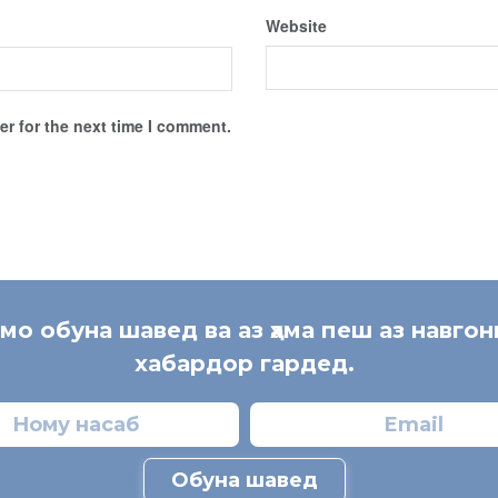
Website
r for the next time I comment.
 мо обуна шавед ва аз ҳама пеш аз навгон
хабардор гардед.
Обуна шавед