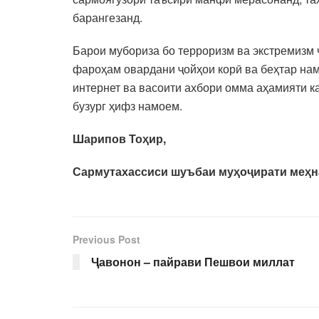
барангезанд.
Барои мубориза бо терроризм ва экстремизм 
фароҳам овардани ҷойҳои корӣ ва беҳтар на
интернет ва васоити ахбори омма аҳамияти к
бузург ҳифз намоем.
Шарипов Тоҳир,
Сармутахассиси шуъбаи муҳоҷирати меҳн
Previous Post
Ҷавонон – пайрави Пешвои миллат