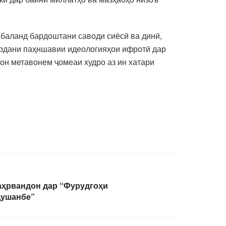
 баланд бардоштани саводи сиёсӣ ва динӣ,
ардани паҳншавии идеологияҳои ифротӣ дар
он метавонем ҷомеаи худро аз ин хатари
аҳрвандон дар “Фурудгоҳи
Душанбе”