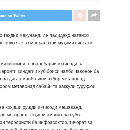
are on Twitter
о таҳдид мекунанд. Ин падидаҳо натанҳо
бо онҳо яке аз масъалаҳои муҳими сиёсати
атии иҷтимоӣ–нобаробарии иқтисодӣ ва
шароити зиндагии хуб боиси ҷалби ҷавонон ба
т ва дигар манбаъҳои ахбор метавонад
оором метавонад сабаби ташаккули гурӯҳҳои
 ва коҳиши рушди иқтисодӣ мешаванд.
ро мегиранд, коҳиши амният ва субот–
ои террористӣ ба инфрасохтор, тиҷорат ва
ки дар байни миллатҳо ва мазҳабҳо низоъ