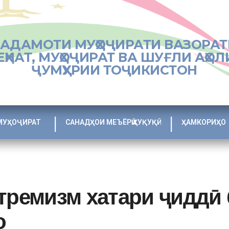
ХАДАМОТИ МУҲОҶИРАТИ ВАЗОРАТ
ЕҲНАТ, МУҲОҶИРАТ ВА ШУҒЛИ АҲОЛ
ҶУМҲУРИИ ТОҶИКИСТОН
МУҲОҶИРАТ
САНАДҲОИ МЕЪЁРӢ ҲУҚУҚӢ
ҲАМКОРИҲО
тремизм хатари ҷиддӣ 
о