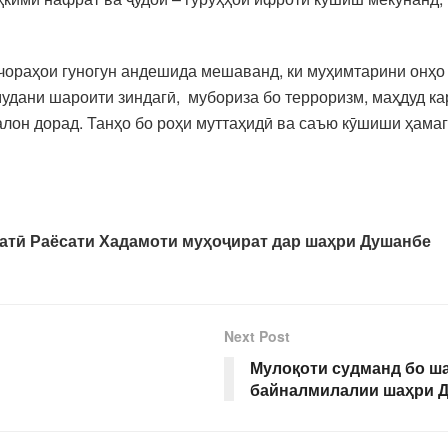
чораҳои гуногун андешида мешаванд, ки муҳимтарини онҳо
мудани шароити зиндагӣ, мубориза бо терроризм, маҳдуд к
алон дорад. Танҳо бо роҳи муттаҳидӣ ва саъю кӯшиши ҳамаг
атӣ Раёсати Хадамоти муҳоҷират дар шаҳри Душанбе
Next Post
Мулоқоти судманд бо ш
байналмилалии шаҳри 