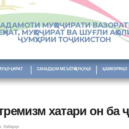
ХАДАМОТИ МУҲОҶИРАТИ ВАЗОРАТ
ЕҲНАТ, МУҲОҶИРАТ ВА ШУҒЛИ АҲОЛ
ҶУМҲУРИИ ТОҶИКИСТОН
МУҲОҶИРАТ
САНАДҲОИ МЕЪЁРӢ ҲУҚУҚӢ
ҲАМКОРИҲО
тремизм хатари он ба 
о
,
Хабарҳо