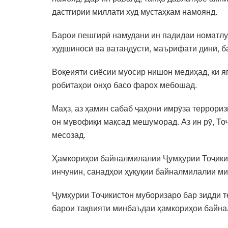
дастгирии миллати худ мустаҳкам намоянд.
Барои пешгирӣ намудани ин падидаи номатлуб
худшиносӣ ва ватандӯстӣ, маърифати динӣ, 
Воқеияти сиёсии муосир нишон медиҳад, ки я
робитаҳои онҳо басо фарох мебошад.
Маҳз, аз ҳамин сабаб ҷаҳони имрӯза террор
он мувофиқи мақсад мешуморад. Аз ин рӯ, То
месозад.
Ҳамкориҳои байналмилалии Ҷумҳурии Тоҷикис
инчунин, санадҳои ҳуқуқии байналмилалии ми
Ҷумҳурии Тоҷикистон муборизаро бар зидди т
барои тақвияти минбаъдаи ҳамкориҳои байна