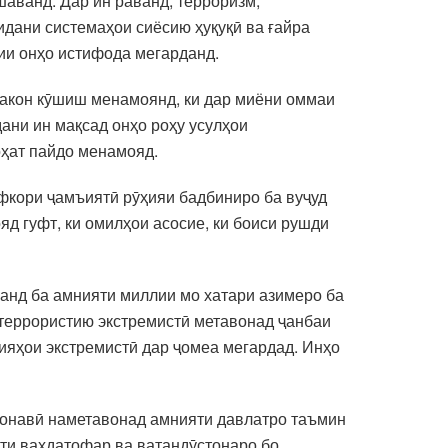
шаванд. Дар ин раванд, терроризм,
идани системаҳои сиёсию ҳуқуқӣ ва ғайра
ии онҳо истифода мегарданд.
лакон кӯшиш менамоянд, ки дар миёни оммаи
ани ин мақсад онҳо роҳу усулҳои
оҳат пайдо менамояд.
афкори ҷамъиятӣ рӯҳияи бадбиниро ба вуҷуд
д гуфт, ки омилҳои асосие, ки боиси рушди
нанд ба амнияти миллии мо хатари азимеро ба
 террористию экстремистӣ метавонад ҷанбаи
вияҳои экстремистӣ дар ҷомеа мегардад. Инҳо
замонавӣ наметавонад амнияти давлатро таъмин
ати ваҳдатофар ва ватандӯстонаро бо