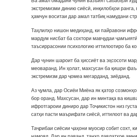
Ба амал омадани чунин вазъият сабабҳои худ
экстремизми динию сиёсӣ, инқилобҳои ранга,
ҳамчун воситаи дар амал татбиқ намудани ст
Таҳлилҳо нишон медиҳанд, ки пайравони ифр
мардум нисбат ба сохтори мавҷудаи ҷамъиятӣ
таъсиррасонии психологию иттилоотиро ба ко
Дар чунин шароит ба ҳиссиёт ва эҳсосоти ма
меоваранд. Ин ҳолат, махсусан ба қишри фаъ
экстремизм дар ҷомеа мегарданд, зиёданд.
Аз ҷумла, дар Осиёи Миёна як қатор созмонҳо
бор оранд. Махсусан, дар ин минтақа ва киш
ифротгароии диниро дар Тоҷикистон низ густа
сатҳи пасти маърифати сиёсӣ, иттилоот ва да
Таҷрибаи сиёсии ҷаҳони муосир собит сохт, к
намояд. Дар ин раванд, танҳо давлатҳое амн