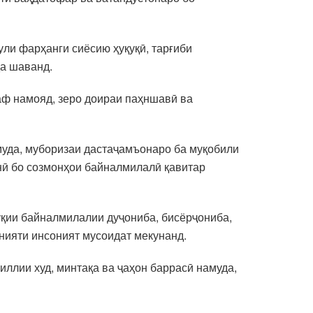
ли фарҳанги сиёсию ҳуқуқӣ, тарғиби
да шаванд.
аф намояд, зеро доираи паҳншавӣ ва
муда, муборизаи дастаҷамъонаро ба муқобили
нӣ бо созмонҳои байналмилалӣ қавитар
уқии байналмилалии дуҷониба, бисёрҷониба,
нияти инсоният мусоидат мекунанд.
ллии худ, минтақа ва ҷаҳон баррасӣ намуда,