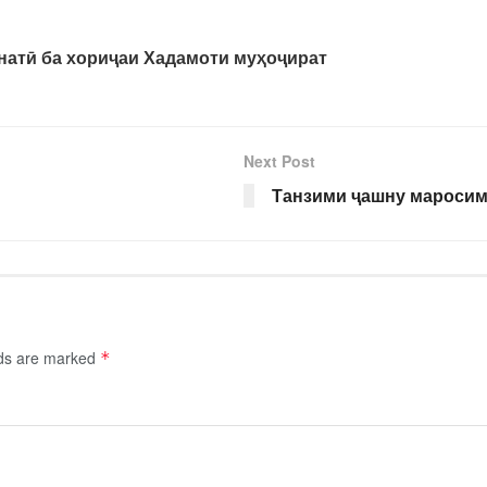
натӣ ба хориҷаи Хадамоти муҳоҷират
Next Post
Танзими ҷашну маросим
lds are marked
*