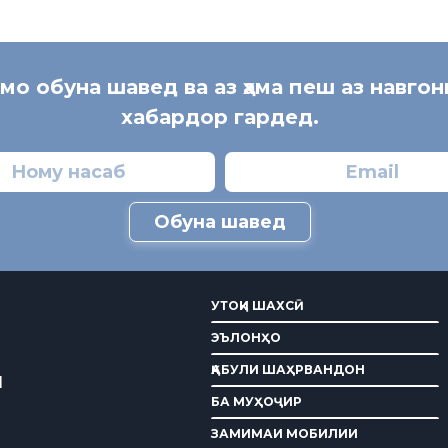
 мо обуна шавед ва аз ҳама пеш аз навгон
хабардор гардед.
Обуна шавед
УТОҚИ ШАХСӢ
ЭЪЛОНҲО
ҚАБУЛИ ШАҲРВАНДОН
И
БА МУҲОҶИР
ЗАМИМАИ МОБИЛИИ