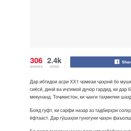
306
2.4k
Shar
SHARES
VIEWS
Дар ибтидои асри ХХ1 ҷомеаи ҷаҳонӣ бо муш
сиёсӣ, динӣ ва иҷтимоӣ дучор гардид, ки дар
мекунанд. Тоҷикистон, ки ҷанги таҳмилии шаҳ
Бояд гуфт, ки сарфи назар аз тадбирҳои сол
ёфтааст. Дар гӯшаҳои гуногуни ҷаҳон фаъолш