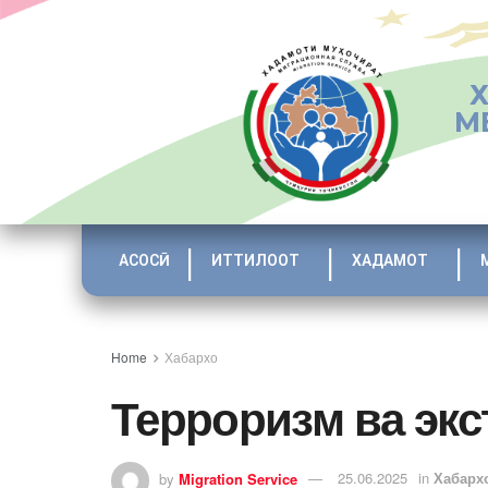
М
АСОСӢ
ИТТИЛООТ
ХАДАМОТ
Home
Хабархо
Терроризм ва экс
by
Migration Service
25.06.2025
in
Хабарх