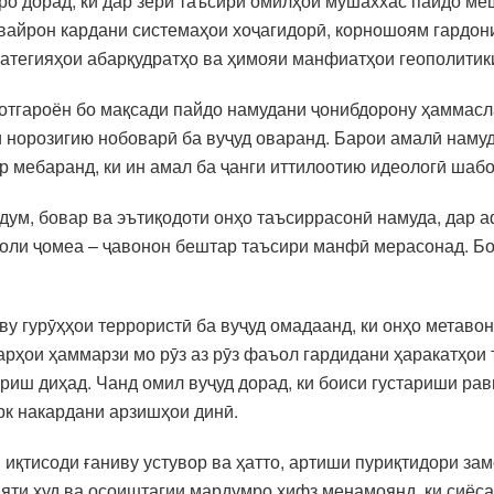
ро дорад, ки дар зери таъсири омилҳои мушаххас пайдо ме
 вайрон кардани системаҳои хоҷагидорӣ, корношоям гардон
ратегияҳои абарқудратҳо ва ҳимояи манфиатҳои геополитик
отгароён бо мақсади пайдо намудани ҷонибдорону ҳаммас
 норозигию нобоварӣ ба вуҷуд оваранд. Барои амалӣ намуд
р мебаранд, ки ин амал ба ҷанги иттилоотию идеологӣ шаб
рдум, бовар ва эътиқодоти онҳо таъсиррасонӣ намуда, дар 
оли ҷомеа – ҷавонон бештар таъсири манфӣ мерасонад. Боя
ву гурӯҳҳои террористӣ ба вуҷуд омадаанд, ки онҳо метаво
варҳои ҳаммарзи мо рӯз аз рӯз фаъол гардидани ҳаракатҳои
риш диҳад. Чанд омил вуҷуд дорад, ки боиси густариши ра
рк накардани арзишҳои динӣ.
и иқтисоди ғаниву устувор ва ҳатто, артиши пуриқтидори 
ияти худ ва осоиштагии мардумро ҳифз менамоянд, ки сиёс