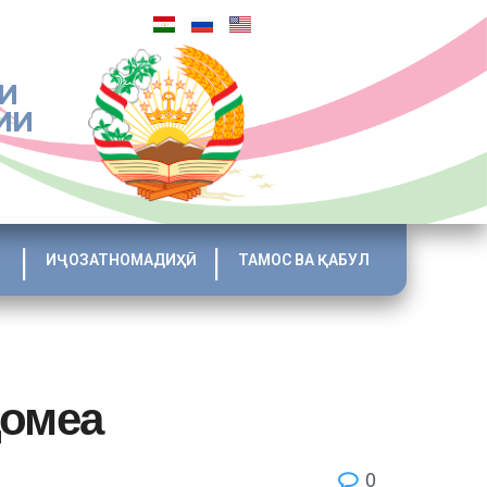
И
ИИ
ИҶОЗАТНОМАДИҲӢ
ТАМОС ВА ҚАБУЛ
ҷомеа
0