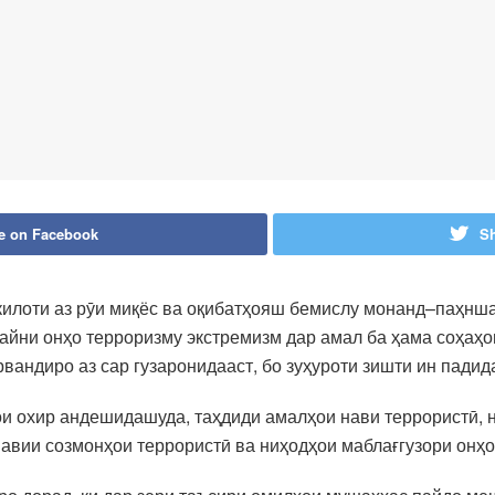
e on Facebook
Sh
килоти аз рӯи миқёс ва оқибатҳояш бемислу монанд–паҳнша
 байни онҳо терроризму экстремизм дар амал ба ҳама соҳаҳ
рвандиро аз сар гузаронидааст, бо зуҳуроти зишти ин пади
ҳои охир андешидашуда, таҳдиди амалҳои нави террористӣ, 
авии созмонҳои террористӣ ва ниҳодҳои маблағгузори онҳ