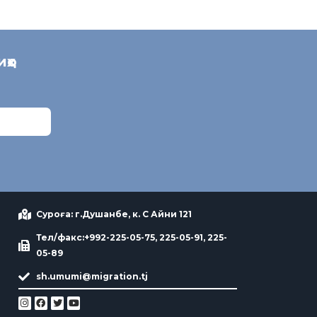
иҳо
Суроға: г.Душанбе, к. С Айни 121
Тел/факс:+992-225-05-75, 225-05-91, 225-
05-89
sh.umumi@migration.tj