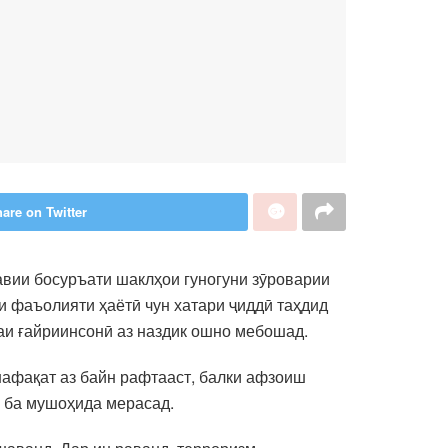
are on Twitter
вии босуръати шаклҳои гуногуни зӯроварии
ои фаъолияти ҳаётӣ чун хатари ҷиддӣ таҳдид
даи ғайриинсонӣ аз наздик ошно мебошад.
нафақат аз байн рафтааст, балки афзоиш
о ба мушоҳида мерасад.