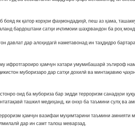
 бояд як қатор корҳои фаҳмондадиҳӣ, пеш аз ҳама, ташакку
баланд бардоштани сатҳи иҷтимоии шаҳрвандон ба роҳ мон
гон давлат дар алоҳидагӣ наметавонад ин таҳдидро бартар
изму ифротгароиро ҳамчун хатари умумибашарӣ эътироф на
ҷикистон муборизаро дар сатҳи дохилӣ ва минтақавию ҷаҳо
тонро оид ба мубориза бар зидди терроризм санадҳои ҳуқ
нтатақавӣ ташкил медиҳанд, ки онҳо ба таъмини сулҳ ва ам
ерроризм ҳамчун вазифаи муҳимтарини таъмини амнияти ми
лмилалӣ дар ин самт талош меварзад.