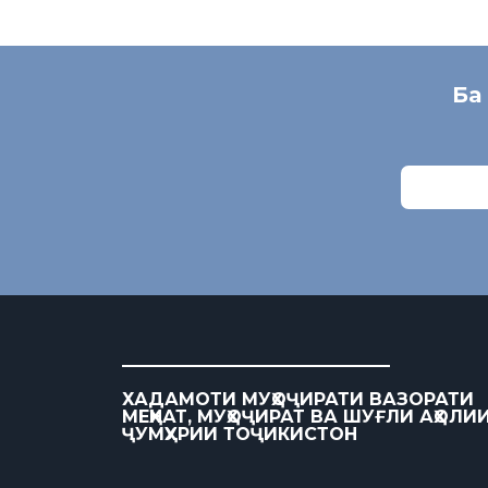
Ба
ХАДАМОТИ МУҲОҶИРАТИ ВАЗОРАТИ
МЕҲНАТ, МУҲОҶИРАТ ВА ШУҒЛИ АҲОЛИ
ҶУМҲУРИИ ТОҶИКИСТОН