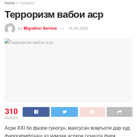
Home
Хабархо
Терроризм вабои аср
by
Migration Service
14.04.2025
310
SHARES
Асри XXI бо фазои гуногун, махсусан воқеъоти дар худ
фарогирифтааш аз ҷумлаи асрҳои гузашта фарқ