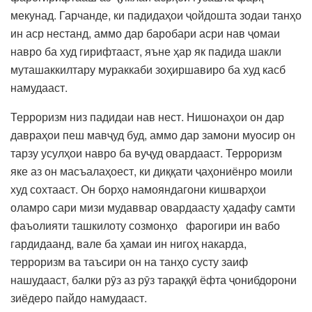
мекунад. Гарчанде, ки падидаҳои ҷойдошта зодаи танҳо
ин аср нестанд, аммо дар баробари асри нав ҷомаи
навро ба худ гирифтааст, яъне ҳар як падида шакли
муташаккилтару мураккаби зоҳиршавиро ба худ касб
намудааст.
Терроризм низ падидаи нав нест. Нишонаҳои он дар
давраҳои пеш мавҷуд буд, аммо дар замони муосир он
тарзу усулҳои навро ба вуҷуд овардааст. Терроризм
яке аз он масъалаҳоест, ки диққати ҷаҳониёнро моили
худ сохтааст. Он борҳо намояндагони кишварҳои
оламро сари мизи мудаввар овардаасту ҳадафу самти
фаъолияти ташкилоту созмонҳо фарогири ин вабо
гардидаанд, вале ба ҳамаи ин нигоҳ накарда,
терроризм ва таъсири он на танҳо сусту заиф
нашудааст, балки рӯз аз рӯз тараққӣ ёфта ҷонибдорони
зиёдеро пайдо намудааст.