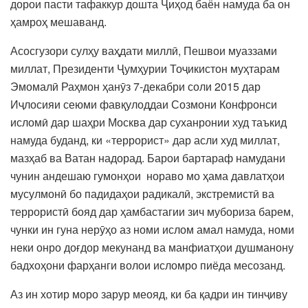
дорои пасти тафаккур дошта Ҷиҳод баён намуда ба он
ҳамроҳ мешаванд.
Асосгузори сулҳу ваҳдати миллӣ, Пешвои муаззами
миллат, Президенти Ҷумҳурии Тоҷикистон муҳтарам
Эмомалӣ Раҳмон ҳанӯз 7-декабри соли 2015 дар
Иҷлосияи сеюми фавқулоддаи Созмони Конфронси
исломӣ дар шаҳри Москва дар суханронии худ таъкид
намуда буданд, ки «террорист» дар асли худ миллат,
мазҳаб ва Ватан надорад. Барои бартараф намудани
чунин андешаю гумонҳои нораво мо ҳама давлатҳои
мусулмонӣ бо падидаҳои радикалӣ, экстремистӣ ва
террористӣ бояд дар ҳамбастагии зич мубориза барем,
чунки ин гуна нерӯҳо аз номи ислом амал намуда, номи
неки онро доғдор мекунанд ва манфиатҳои душманону
бадхоҳони фарҳанги волои исломро пиёда месозанд.
Аз ин хотир моро зарур меояд, ки ба қадри ин тинҷиву