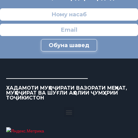
Обуна шавед
ХАДАМОТИ МУҲОҶИРАТИ ВАЗОРАТИ МЕҲНАТ,
МУҲОҶИРАТ ВА ШУҒЛИ АҲОЛИИ ҶУМҲУРИИ
ТОҶИКИСТОН