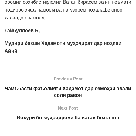
оромии соҳибистиқлолии Ватан бирасем ва ин неъмати
нодирро ҳифз намоем ва нагузорем нохалафе онро
халалдор намояд.
Ғайбуллоев Б,
Мудири бахши Хадамоти муҳоҷират дар ноҳияи
Айнӣ
Previous Post
Ҷамъбасти фаъолияти Хадамот дар семоҳаи авали
соли равон
Next Post
Вохӯрӣ бо муҳоҷирони ба ватан бозгашта