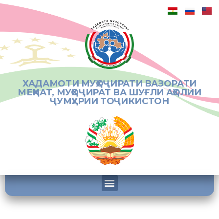
ХАДАМОТИ МУҲОҶИРАТИ ВАЗОРАТИ
МЕҲНАТ, МУҲОҶИРАТ ВА ШУҒЛИ АҲОЛИИ
ҶУМҲУРИИ ТОҶИКИСТОН