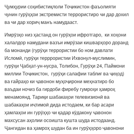
Ҷумҳурии соҳибистиқлоли Тоҷикистон фаъолияти
чунин гурӯҳҳои экстремисти террористиро чи дар дохил
ва чи дар хориҷ манъ намудааст.
Имрӯзҳо низ ҳастанд он гурӯҳои ифротгаро, ки хоҳони
халалдор намудани вазъи имрӯзаи кишварҳоро доранд
ба монанди (гурӯҳи террористии бо ном давлати
Исломӣ, гурӯҳи терррористии Ихвонул-муслимин,
гурӯҳи Ҷабҳат-ун-нусра, Толибон, Гурӯҳи 24, Паймони
миллии Тоҷикистон, гурӯҳи салафии таблиғ ва ҷиҳод)
ва ғайраҳо ки ҷавонон муҳоҷирони меҳнатиро бо
ваъдаи ночиз ба гирдоби фиребу гумроҳи ҳамроҳ
менамоянд. Тариқи шабакаҳои телевизионӣ ва
шабакаҳои иҷтимоӣ дида истодаем, ки бар асари
ҳамлаҳои ин гурӯҳҳо чи қадар кӯдакону ҷавонон
махсусан аҳолии осоишта кушта шуда истодаанд.
Ҷангидан ва ҳамроҳ шудан ба ин гурӯҳҳоро ҷавонони