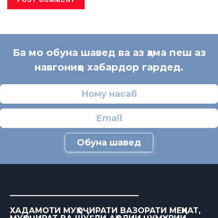
Ба мо обуна шавед ва аз ҳама пеш аз
навгониҳо хабардор гардед.
Обуна шавед
ХАДАМОТИ МУҲОҶИРАТИ ВАЗОРАТИ МЕҲНАТ,