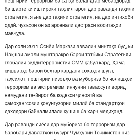
пешгирии терроризм ба сатҳи баландтар мебардорад,
ба шарте ки иштироки таҳлилгарон дар раванди таҳияи
стратегия, яъне дар таҳияи стратегия, на дар интихоби
оддӣ. ҷузъҳои он аз арсенали дастраси воситаҳои
мавҷуда.
Дар соли 2011 Осиёи Марказӣ аввалин минтақа буд, ки
Нақшаи амали муштаракро барои татбиқи Стратегияи
глобалии зиддитеррористии СММ қабул кард. Ҳама
кишварҳо барои беҳтар кардани соҳаҳои шуғл,
таҳсилот, пешгирии низоъҳо ва мубориза бо чолишҳои
терроризм ва экстремизм, инчунин тавассути ворид
намудани тағйирот ба кодекси ҷиноятӣ ва
ҳамоҳангсозии қонунгузории миллӣ ба стандартҳои
дахлдори байналмилалӣ кӯшиш ба харҷ медиҳанд.
Дар раванди сиёсӣ дар мубориза бо терроризм дар
баробари давлатҳои бузург Ҷумҳурии Тоҷикистон низ