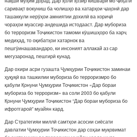
нақши муҳим дорад. Дар ҳоли ҳозир кишвари мо ҷиҳати
саривақт вокуниш ба чолишҳо ва хатарҳои ҷаҳонӣ дар
ташаккули нерӯҳои амниятии дохилӣ ва хориҷӣ
чораҳои муассир андешида истодааст. Дар мубориза
бо терроризм Тоҷикистон тамоми кӯшишҳоро ба харҷ
медиҳад, то оқибатҳои хатарнок ва
пешгӯинашавандаро, ки инсоният аллакай аз сар
мегузаронад, пешгирӣ кунад.
Дар охири асри гузашта Ҷумҳурии Тоҷикистон заминаи
ҳуқуқӣ ва ташкилии мубориза бо терроризмро бо
қабули Қонуни Ҷумҳурии Тоҷикистон «Дар бораи
мубориза бо терроризм» ва соли 2003 бо қабули
Қонуни Ҷумҳурии Тоҷикистон “Дар бораи мубориза бо
ифротгароӣ” муайян кард.
Дар Стратегияи миллӣ самтҳои асосии сиёсати
давлатии Ҷумҳурии Тоҷикистон дар соҳаи муқовимат