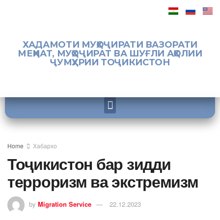
ХАДАМОТИ МУҲОҶИРАТИ ВАЗОРАТИ
МЕҲНАТ, МУҲОҶИРАТ ВА ШУҒЛИ АҲОЛИИ
ҶУМҲУРИИ ТОҶИКИСТОН
Home
Хабархо
Тоҷикистон бар зидди
терроризм ва экстремизм
by
Migration Service
22.12.2023