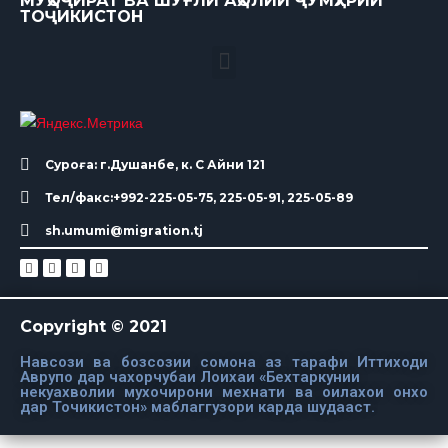
МУҲОҶИРАТ ВА ШУҒЛИ АҲОЛИИ ҶУМҲУРИИ
ТОҶИКИСТОН
Суроға: г.Душанбе, к. С Айни 121
Тел/факс:+992-225-05-75, 225-05-91, 225-05-89
sh.umumi@migration.tj
Copyright © 2021
Навсози ва бозсозии сомона аз тарафи Иттиходи
Аврупо дар чахорчубаи Лоихаи «Бехтаркунии
некуахволии мухочирони мехнати ва оилахои онхо
дар Точикистон» маблаггузори карда шудааст.