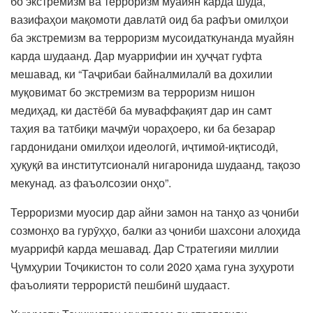
бо экстремизм ва терроризм муайян карда шуда,
вазифаҳои мақомоти давлатӣ оид ба рафъи омилҳои
ба экстремизм ва терроризм мусоидаткунанда муайян
карда шудаанд. Дар муаррифии ин ҳуҷҷат гуфта
мешавад, ки “Таҷрибаи байналмилалӣ ва дохилии
муқовимат бо экстремизм ва терроризм нишон
медиҳад, ки дастёбӣ ба муваффақият дар ин самт
таҳия ва татбиқи маҷмӯи чораҳоеро, ки ба безарар
гардонидани омилҳои идеологӣ, иҷтимоӣ-иқтисодӣ,
ҳуқуқӣ ва институтсионалӣ нигаронида шудаанд, тақозо
мекунад. аз фаъолсозии онҳо”.
Терроризми муосир дар айни замон на танҳо аз ҷониби
созмонҳо ва гурӯҳҳо, балки аз ҷониби шахсони алоҳида
муаррифӣ карда мешавад. Дар Стратегияи миллии
Ҷумҳурии Тоҷикистон то соли 2020 ҳама гуна зуҳуроти
фаъолияти террористӣ пешбинӣ шудааст.