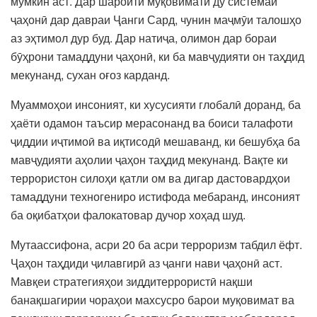
мумкин аст. Дар шароити муқовимати ду системаи
ҷаҳонӣ дар давраи Ҷанги Сард, чунин маҷмӯи талошҳо
аз эҳтимол дур буд. Дар натиҷа, олимон дар бораи
бӯҳрони тамаддуни ҷаҳонӣ, ки ба мавҷудияти он таҳдид
мекунанд, сухан оғоз карданд.
Муаммоҳои инсоният, ки хусусияти глобалӣ доранд, ба
ҳаёти одамон таъсир мерасонанд ва боиси талафоти
ҷиддии иҷтимоӣ ва иқтисодӣ мешаванд, ки бешубҳа ба
мавҷудияти аҳолии ҷаҳон таҳдид мекунанд. Вақте ки
террористон силоҳи қатли ом ва дигар дастовардҳои
тамаддуни техногениро истифода мебаранд, инсоният
ба оқибатҳои фалокатовар дучор хоҳад шуд.
Мутаассифона, асри 20 ба асри терроризм табдил ёфт.
Ҷаҳон таҳдиди ҷилавгирӣ аз ҷанги нави ҷаҳонӣ аст.
Мавқеи стратегияҳои зиддитеррористӣ нақши
банақшагирии чораҳои махсусро барои муқовимат ва