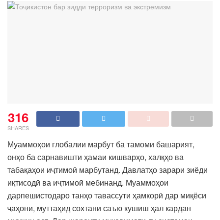
316
SHARES
Муаммоҳои глобалии марбут ба тамоми башарият,
онҳо ба сарнавишти ҳамаи кишварҳо, халқҳо ва
табақаҳои иҷтимоӣ марбутанд. Давлатҳо зарари зиёди
иқтисодӣ ва иҷтимоӣ мебинанд. Муаммоҳои
дарпешистодаро танҳо тавассути ҳамкорӣ дар миқёси
ҷаҳонӣ, муттаҳид сохтани саъю кӯшиш ҳал кардан