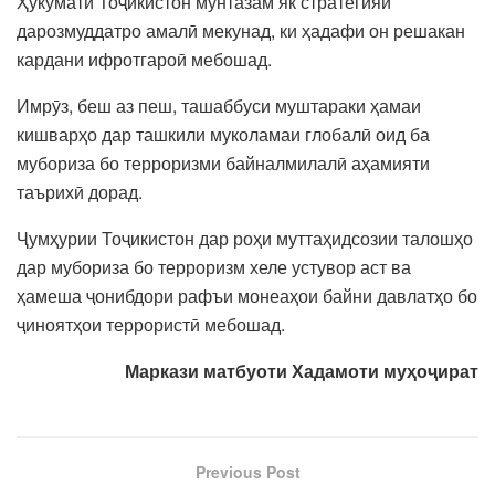
Ҳукумати Тоҷикистон мунтазам як стратегияи
дарозмуддатро амалӣ мекунад, ки ҳадафи он решакан
кардани ифротгароӣ мебошад.
Имрӯз, беш аз пеш, ташаббуси муштараки ҳамаи
кишварҳо дар ташкили муколамаи глобалӣ оид ба
мубориза бо терроризми байналмилалӣ аҳамияти
таърихӣ дорад.
Ҷумҳурии Тоҷикистон дар роҳи муттаҳидсозии талошҳо
дар мубориза бо терроризм хеле устувор аст ва
ҳамеша ҷонибдори рафъи монеаҳои байни давлатҳо бо
ҷиноятҳои террористӣ мебошад.
Маркази матбуоти Хадамоти му
ҳоҷират
Previous Post