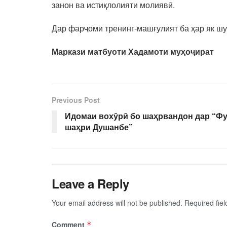
занон ва истиқлолияти молиявӣ.
Дар фарҷоми тренинг-машғулият ба ҳар як ш
Маркази мат
буоти
Хадамоти муҳоҷират
Previous Post
Идомаи вохӯрӣ бо шаҳрвандон дар “Ф
шаҳри Душанбе”
Leave a Reply
Your email address will not be published.
Required fie
Comment
*