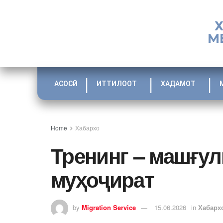
М
АСОСӢ
ИТТИЛООТ
ХАДАМОТ
Home
Хабархо
Тренинг – машғу
муҳоҷират
by
Migration Service
15.06.2026
in
Хабарх