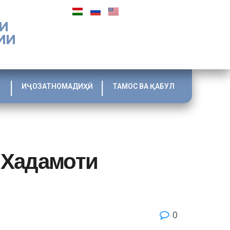
И
ИИ
ИҶОЗАТНОМАДИҲӢ
ТАМОС ВА ҚАБУЛ
 Хадамоти
0