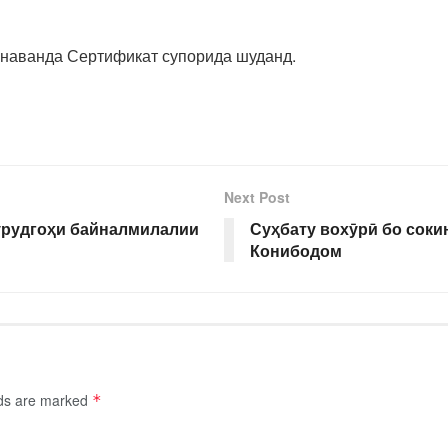
унаванда Сертификат супорида шуданд.
Next Post
урудгоҳи байналмилалии
Суҳбату вохӯрӣ бо соки
Конибодом
lds are marked
*