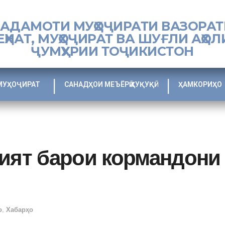
ХАДАМОТИ МУҲОҶИРАТИ ВАЗОРАТ
ЕҲНАТ, МУҲОҶИРАТ ВА ШУҒЛИ АҲОЛ
ҶУМҲУРИИ ТОҶИКИСТОН
МУҲОҶИРАТ
САНАДҲОИ МЕЪЁРӢ ҲУҚУҚӢ
ҲАМКОРИҲО
лият барои кормандони
о
,
Хабарҳо