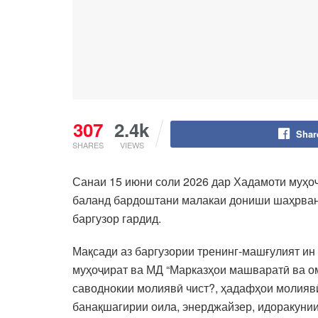
307
2.4k
Shar
SHARES
VIEWS
Санаи 15 июни соли 2026 дар Хадамоти муҳоҷ
баланд бардоштани малакаи дониши шаҳрванд
баргузор гардид.
Мақсади аз баргузории тренинг-машғулият и
муҳоҷират ва МД “Марказҳои машваратӣ ва ом
саводнокии молиявӣ чист?, ҳадафҳои молиявӣ 
банақшагирии оила, энерджайзер, идоракунии