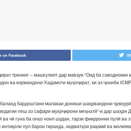
e on Facebook
Sh
ират тренинг – машғулият дар мавзуи “Оид ба саводнокии 
он ва кормандони Хадамоти муҳоҷират, ки аз ҷониби ICMP
н баланд бардоштани малакаи дониши шаҳрвандони ҷумҳурӣ
одагии пеш аз сафари муҳоҷирони меҳнатӣ”-и дар шаҳри Д
ва чӣ гуна ба онҳо ноил шудан, тарзи фикрронии пулӣ ва э
 интиқоли пул барои гиранда, хидматҳои рақамӣ ва молияв