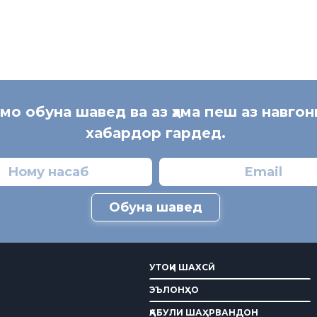
 мо обуна шавед ва аз ҳама пеш аз навгон
хабардор гардед.
Обуна шавед
УТОҚИ ШАХСӢ
ЭЪЛОНҲО
ҚАБУЛИ ШАҲРВАНДОН