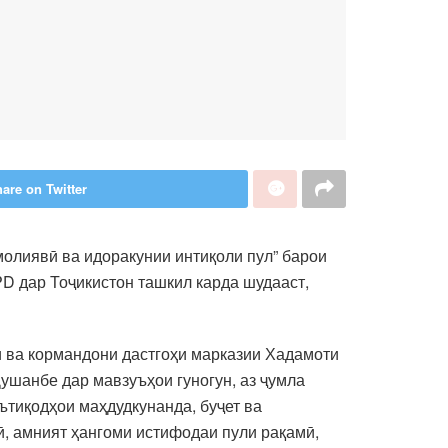
are on Twitter
молиявӣ ва идоракунии интиқоли пул” барои
D дар Тоҷикистон ташкил карда шудааст,
 ва кормандони дастгоҳи марказии Хадамоти
ушанбе дар мавзуъҳои гуногун, аз ҷумла
ътиқодҳои маҳдудкунанда, буҷет ва
ӣ, амният ҳангоми истифодаи пули рақамӣ,