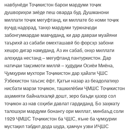
навбунёди Тоҷикистон барои мардуми тоҷик
душвориҳои зиёде пеш оварда буд. Душманони
миллати тоҷик мегуфтанд, ки миллате бо номи тоҷик
вуҷуд надорад, танҳо мардуми туркнаҷоди
забонгумкардае мавҷуданд, ки дар давраи муайяни
таърихӣ аз сабаби омехташавӣ бо форсҳо забони
хешро дигар намуданд. Аз ин сабаб, онҳо миллати
алоҳида нестанд – мегуфтанд пантуркистон. Дар
натиҷаи тақсимоти миллӣ – ҳудудии Осиёи Миёна,
Ҷумҳурии мухтори Тоҷикистон дар ҳайати ҶШС
Ӯзбекистон таъсис ёфт. Қатъи назар аз беадолатиҳо
нисбати марзи тоҷикон, ташкилёбии ҶМШС Тоҷикистон
аҳамияти байналхалқӣ дошт, зеро баъди ҳазор сол
тоҷикон аз нав соҳиби давлат гардиданд. Бо заҳмату
талошҳои мардуми бонангу ори миллат, минбаъд соли
1929 ҶМШС Тоҷикистон ба ҶШС, яъне ба ҷумҳурии
мустақил табдил дода шуда, ҳамчун узви ИҶШС