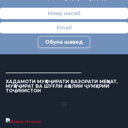
Обуна шавед
ХАДАМОТИ МУҲОҶИРАТИ ВАЗОРАТИ МЕҲНАТ,
МУҲОҶИРАТ ВА ШУҒЛИ АҲОЛИИ ҶУМҲУРИИ
ТОҶИКИСТОН