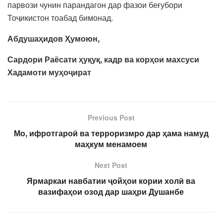
парвози чунин парандагон дар фазои беғубори
Тоҷикистон тоабад бимонад.
Абдушаҳидов Ҳумоюн,
Сардори Раёсати ҳуқуқ, кадр ва корҳои махсуси
Хадамоти муҳоҷират
Previous Post
Мо, ифротгароӣ ва терроризмро дар ҳама намуд
маҳкум менамоем
Next Post
Ярмаркаи навбатии ҷойҳои кории холӣ ва
вазифаҳои озод дар шаҳри Душанбе