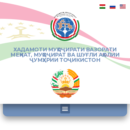
ХАДАМОТИ МУҲОҶИРАТИ ВАЗОРАТИ
МЕҲНАТ, МУҲОҶИРАТ ВА ШУҒЛИ АҲОЛИИ
ҶУМҲУРИИ ТОҶИКИСТОН