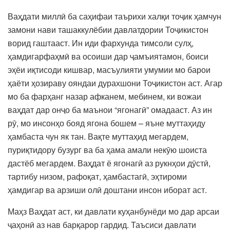
Ваҳдати миллӣ ба саҳифаи таърихи халқи тоҷик ҳамчун
замони нави ташаккулёбии давлатдории Тоҷикистон
ворид гаштааст. Ин иди фархунда тимсоли сулҳ,
ҳамдигарфаҳмӣ ва осоиши дар ҷамъиятамон, боиси
эҳёи иқтисоди кишвар, масъулияти умумии мо барои
ҳаёти ҳозираву ояндаи дурахшони Тоҷикистон аст. Агар
мо ба фарҳанг назар афканем, мебинем, ки вожаи
ваҳдат дар онҷо ба маънои “ягонагӣ” омадааст. Аз ин
рӯ, мо инсонҳо бояд ягона бошем – яъне муттаҳиду
ҳамбаста чун як тан. Вақте муттаҳид мегардем,
пуриқтидору бузург ва ба ҳама амали некӯю шоиста
дастёб мегардем. Ваҳдат ё ягонагӣ аз рукнҳои дӯстӣ,
тартибу низом, рафоқат, ҳамбастагӣ, эҳтироми
ҳамдигар ва арзиши олӣ доштани инсон иборат аст.
Маҳз Ваҳдат аст, ки давлати куҳанбунёди мо дар арсаи
ҷаҳонӣ аз нав барқарор гардид. Таъсиси давлати