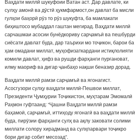
Ваҳдати миллӣ шукуфоии Ватан аст. Дар давлате, ки
сулҳу амонӣ ва дӯстӣ ҳукмфармост,он давлат ба мисли
гулҳои баҳорӣ рӯз то рӯз шукуфта, ба мамлакати
биҳиштосо мубаддал гаштан мегирад. Ваҳдати миллӣ
сарчашмаи асосии бунёдкориву сарҷамъӣ ва пешбурди
сиёсати давлат буда, дар таърихи мо тоҷикон, барои ба
ҳам омадани миллат, муҳофизаткардани истиқлолияти
комили давлат, ҳифз ва рушди фарҳанги пурғановат,
илму маориф ва дигар ҷанбаҳо нақши беназир дорад.
Ваҳдати миллӣ рамзи сарҷамъӣ ва ягонагист.
Асосгузори сулҳу ваҳдати миллӣ-Пешвои миллат,
Президенти Ҷумҳурии Тоҷикистон, муҳтарам Эмомалӣ
Раҳмон гуфтаанд: “Ҷашни Ваҳдати миллӣ рамзи
баҳамоӣ, сарҷамъӣ, иттиҳоду ягонагӣ ва ваҳдати миллӣ
буда, пирӯзии фарҳанги сулҳ ва ақлу заковати солими
миллати солору хирадманд ва сулҳпарвари тоҷикро
бори дигар собит месозад”.