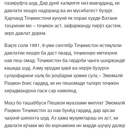
пазируфта шуд. Дар дунё халқияте низ мавҷуданд, ки
давлати хешро надоранд ва ин мусибатест бузург.
Ҳарчанд Тоҷикистони кунунӣ як пораи хурди Ватани
таърихии мо – тоҷикон аст, зафарманду пирӯз ҳастем,
зеро давлат дорем.
Вақте соли 1991, 9-уми сентябр Тоҷикистон истиқлоли
давлатии хешро ба даст овард, тоҷиконро имтиҳони
нав пеш омад: Тоҷикистон ба гирдоби ҷанги шаҳрвандӣ
кашида шуд. Азму иродаи қавӣ ва нерӯи бузурги
сулҳофарини халқ бо роҳбарии ҳомии сулҳ – Эмомалӣ
Раҳмон боис гардид, ки ин пешомади талхро тоҷикон
хирадмандона паси сар намоянд.
Маҳз бо ташаббуси Пешвои муаззами миллат Эмомалӣ
Раҳмон Тоҷикистон аз нав бунёд гардид, дар арсаи
ҷаҳонӣ шинохта шуд. Аз ҳама муҳимтараш он аст, ки
давлати кӯчаки мо бо корнамоии ин марди шуҷоу далер