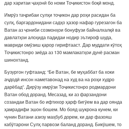
дар харитаи ҷаҳонӣ бо номи Тоҷикистон боқӣ монд.
Имрӯз таҷрибаи сулҳи тоҷикон дар роҳи расидан ба
сулҳ, баргардонидани садҳо ҳазор нафар гурезагон ба
Ватан аз ҷониби созмонҳои бонуфузи байналхалқӣ ва
давлатҳои алоҳида падидаи нодир эътироф шуда,
мавриди омӯзиш қарор гирифтааст. Дар муддати кӯтоҳ
Тоҷикистонро зиёда аз 130 мамлакатҳои дунё расман
шинохтанд.
Бузургон гуфтаанд: “Бе Ватан, бе муҳаббат ба хоки
аҷдодӣ инсон наметавонад на худ ва на роҳи худро
дарёбад”. Дирӯзу имрӯзи Тоҷикистонро родмардони
Ватан обод доранд. Месазад, ки аз фарзандони
созандаи Ватан бо ифтихор ҳарф бигӯем ва дар оянда
ҳамрадифи эшон бошем. Мо бояд шукрона кунем, ки
чунин Ватани азизу маҳбуб дорем, ки дар фазояш
кабӯтарони Сулҳ парвози баланд доранд. Бикӯшем, то