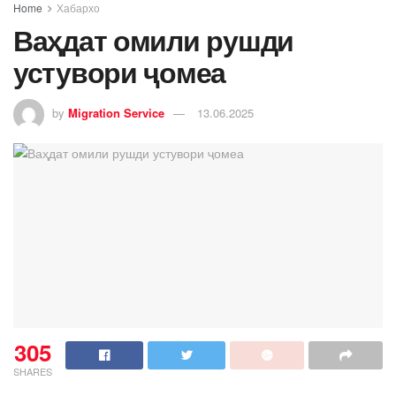
Home
Хабархо
Ваҳдат омили рушди
устувори ҷомеа​
by
Migration Service
13.06.2025
305
SHARES