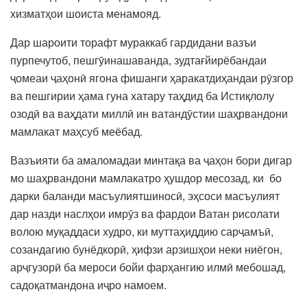
хизматҳои шоиста менамояд.
Дар шароити торафт мураккаб гардидани вазъи
пурпечутоб, пешгӯинашаванда, зудтағйирёбандаи
ҷомеаи ҷаҳонӣ ягона фишанги ҳаракатдиҳандаи рӯзгор
ва пешгирии ҳама гуна хатару таҳдид ба Истиқлолу
озодӣ ва ваҳдати миллӣ ин ватандӯстии шаҳрвандони
мамлакат маҳсуб меёбад.
Вазъияти ба амаломадаи минтақа ва ҷаҳон бори дигар
мо шаҳрвандони мамлакатро ҳушдор месозад, ки бо
дарки баланди масъулиятшиносӣ, эҳсоси масъулият
дар назди наслҳои имрӯз ва фардои Ватан рисолати
волою муқаддаси худро, ки муттаҳиддию сарҷамъӣ,
созандагию бунёдкорӣ, ҳифзи арзишҳои неки ниёгон,
арҷгузорӣ ба мероси бойи фарҳангию илмӣ мебошад,
садоқатмандона иҷро намоем.