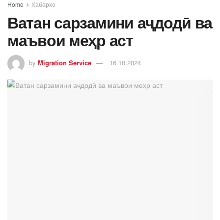
Home
Хабархо
Ватан сарзамини аҷдодӣ ва
маъвои меҳр аст
by
Migration Service
16.10.2024