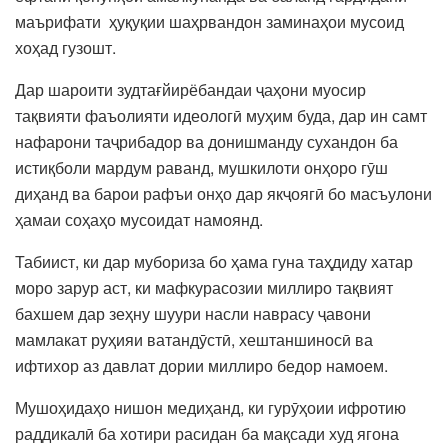
маърифати ҳуқуқии шаҳрвандон заминаҳои мусоид
хоҳад гузошт.
Дар шароити зудтағйирёбандаи ҷаҳони муосир
тақвияти фаъолияти идеологӣ муҳим буда, дар ин самт
нафарони таҷрибадор ва донишманду сухандон ба
истиқболи мардум раванд, мушкилоти онҳоро гӯш
диҳанд ва барои рафъи онҳо дар якҷоягӣ бо масъулони
ҳамаи соҳаҳо мусоидат намоянд.
Табиист, ки дар мубориза бо ҳама гуна таҳдиду хатар
моро зарур аст, ки мафкурасозии миллиро тақвият
бахшем дар зеҳну шуури насли наврасу ҷавони
мамлакат руҳияи ватандӯстӣ, хештаншиносӣ ва
ифтихор аз давлат дории миллиро бедор намоем.
Мушоҳидаҳо нишон медиҳанд, ки гурӯҳоии ифротию
раддикалӣ ба хотири расидан ба мақсади худ ягона