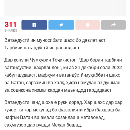
311
SHARES
Ватандӯстӣ ин муносибати шахс бо давлат аст.
Тарбияи ватандӯстӣ ин раванд аст.
Дар қонуни Ҷумҳурии Тоҷикистон “Дар бораи тарбияи
ватандӯстии шаҳрвандон”, ки аз 24 декабри соли 2022
қабул шудааст, мафҳуми ватандӯстӣ-муҳаббати шахс
ба Ватан, сарзамин ва халқ, ҳифз намудан аз душман
ва содиқона хизмат кардан маънидод гардидааст.
Ватандӯстӣ чанд шоха ё рукн дорад. Ҳар шахс дар ҳар
куҷое, ки кор мекунад бо фаъолияти ибратбахшаш ба
нафъи Ватан ва амали созандааш метавонад,
саҳмгузор дар рушди Меҳан бошад.