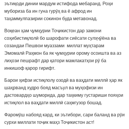
эътиқоди динии мардум истифода мебаранд. Роҳи
мубориза ба ин гуна гурӯҳ ва ё афрод ин
таҳаммулпазирии сокинон буда метавонад.
Воқеан ҳам ҷумҳурии Тоҷикистон дар замони
соҳибистиқлолӣ бо шарофати сиёсати сулҳҷӯёна ва
созандаи Пешвои муаззами миллат муҳтарам
Эмомалӣ Раҳмон ба як ҷумҳурии орому осоишта ва аз
лиҳози пешрафт дар қатори мамлакатҳои рӯ ба
инкишоф қарор гирифт.
Барои ҳифзи истиқлолу озодӣ ва ваҳдати миллӣ ҳар як
шаҳрванд худро бояд масъул ва муҳофизи ин
дастовардҳо шуморида, дар таҳкиму густариши пояҳои
истиқлол ва ваҳдати миллӣ саҳмгузор бошад.
Фаромӯш набояд кард, ки эътибори, сари баланд ва рӯи
сурхи миллати тоҷик маҳз Тоҷикистон аст!