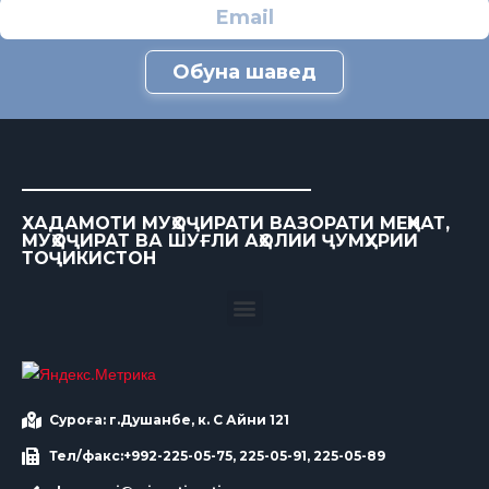
Обуна шавед
ХАДАМОТИ МУҲОҶИРАТИ ВАЗОРАТИ МЕҲНАТ,
МУҲОҶИРАТ ВА ШУҒЛИ АҲОЛИИ ҶУМҲУРИИ
ТОҶИКИСТОН
Суроға: г.Душанбе, к. С Айни 121
Тел/факс:+992-225-05-75, 225-05-91, 225-05-89