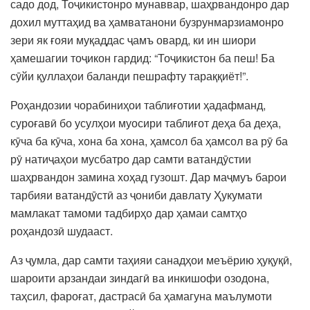
садо дод, Тоҷикистонро мунаввар, шаҳрвандонро дар
дохил муттаҳид ва ҳамватанони бузрунмарзиамонро
зери як ғояи муқаддас ҷамъ овард, ки ин шиори
ҳамешагии тоҷикон гардид: “Тоҷикистон ба пеш! Ба
сӯйи қуллаҳои баланди пешрафту тараққиёт!”.
Роҳандозии чорабиниҳои таблиғотии ҳадафманд,
суроғавӣ бо усулҳои муосири таблиғот деҳа ба деҳа,
кӯча ба кӯча, хона ба хона, ҳамсол ба ҳамсол ва рӯ ба
рӯ натиҷаҳои мусбатро дар самти ватандӯстии
шаҳрвандон замина хоҳад гузошт. Дар маҷмуъ барои
тарбияи ватандӯстӣ аз ҷониби давлату Ҳукумати
мамлакат тамоми тадбирҳо дар ҳамаи самтҳо
роҳандозӣ шудааст.
Аз ҷумла, дар самти таҳияи санадҳои меъёрию ҳуқуқӣ,
шароити арзандаи зиндагӣ ва инкишофи озодона,
таҳсил, фароғат, дастрасӣ ба ҳамагуна маълумоти