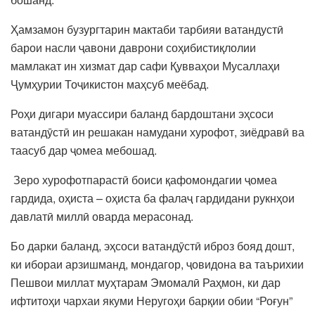
Ҳамзамон бузургтарин мактаби тарбияи ватандустӣ
барои насли ҷавони даврони соҳибистиқлолии
мамлакат ин хизмат дар сафи Қувваҳои Мусаллаҳи
Ҷумҳурии Тоҷикистон маҳсуб меёбад.
Роҳи дигари муассири баланд бардоштани эҳсоси
ватандӯстӣ ин решакан намудани хурофот, зиёдравӣ ва
таасуб дар ҷомеа мебошад.
Зеро хурофотпарастӣ боиси қафомондагии ҷомеа
гардида, оҳиста – оҳиста ба фалаҷ гардидани рукнҳои
давлатӣ миллӣ оварда мерасонад.
Бо дарки баланд, эҳсоси ватандӯстӣ иброз бояд дошт,
ки ибораи арзишманд, мондагор, ҷовидона ва таърихии
Пешвои миллат муҳтарам Эмомалӣ Раҳмон, ки дар
ифтитоҳи чархаи якуми Неругоҳи барқии обии “Роғун”