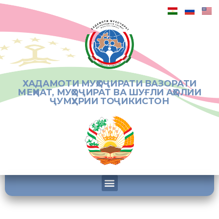
ХАДАМОТИ МУҲОҶИРАТИ ВАЗОРАТИ
МЕҲНАТ, МУҲОҶИРАТ ВА ШУҒЛИ АҲОЛИИ
ҶУМҲУРИИ ТОҶИКИСТОН