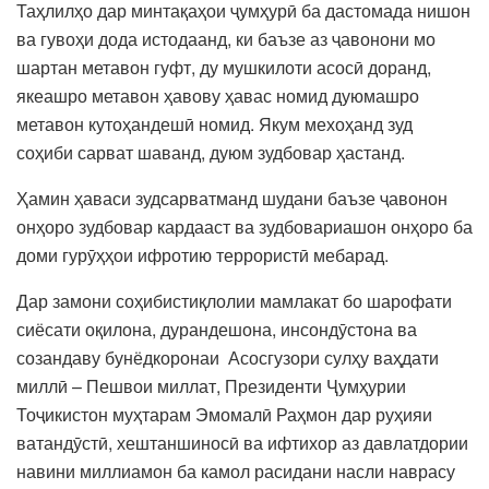
Таҳлилҳо дар минтақаҳои ҷумҳурӣ ба дастомада нишон
ва гувоҳи дода истодаанд, ки баъзе аз ҷавонони мо
шартан метавон гуфт, ду мушкилоти асосӣ доранд,
якеашро метавон ҳавову ҳавас номид дуюмашро
метавон кутоҳандешӣ номид. Якум мехоҳанд зуд
соҳиби сарват шаванд, дуюм зудбовар ҳастанд.
Ҳамин ҳаваси зудсарватманд шудани баъзе ҷавонон
онҳоро зудбовар кардааст ва зудбовариашон онҳоро ба
доми гурӯҳҳои ифротию террористӣ мебарад.
Дар замони соҳибистиқлолии мамлакат бо шарофати
сиёсати оқилона, дурандешона, инсондӯстона ва
созандаву бунёдкоронаи Асосгузори сулҳу ваҳдати
миллӣ – Пешвои миллат, Президенти Ҷумҳурии
Тоҷикистон муҳтарам Эмомалӣ Раҳмон дар руҳияи
ватандӯстӣ, хештаншиносӣ ва ифтихор аз давлатдории
навини миллиамон ба камол расидани насли наврасу