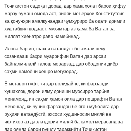
Тоҷикистон садоқат дорад, дар ҳама ҳолат барои ҳифзу
марзу бумаш омода аст, риояи меъёрҳои Конститутсия
ва қонунҳои амалкунандаи ҷумҳуриро ба одати доимии
худ табдил додааст, муҳимтар аз ҳама ба Ватан ва
миллат хиёнатро раво намебинад.
Илова бар ин, шахси ватандӯст бо амали неку
созандааш баҳри муаррифии Ватан дар арсаи
байналмилалӣ талош меварзад, дар ободонии диёр
саҳми намоёни хешро мегузорад.
Ё метавон гуфт, ки ҳар волидайне, ки фарзанди
хушахлоқ, дорои илму дониши муосирро тарбия
менамояд, ин саҳми ҳамон оила дар пешрафти Ватан
мебошад, ки чунин фарзандон бе ягон муболиға дар
руҳияи ватандӯстӣ, эҳсоси худшиносии миллӣ ва
ифтихор аз давлатдории миллӣ ба камол мерасанд ва
дар оянда барои рушду тараққиёти Тоҷикистон