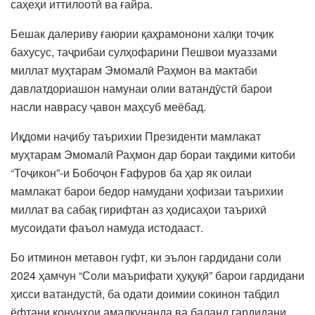
саҳеҳи иттилоотӣ ва ғайра.
Бешак далериву ғаюрии қаҳрамонони халқи тоҷик
бахусус, таҷрибаи сулҳофарини Пешвои муаззами
миллат муҳтарам Эмомалӣ Раҳмон ва мактаби
давлатдориашон намунаи олии ватандӯстӣ барои
насли наврасу ҷавон маҳсуб меёбад.
Иқдоми наҷибу таърихии Президенти мамлакат
муҳтарам Эмомалӣ Раҳмон дар бораи тақдими китоби
“Тоҷикон”-и Бобоҷон Ғафуров ба ҳар як оилаи
мамлакат барои бедор намудани ҳофизаи таърихии
миллат ва сабақ гирифтан аз ҳодисаҳои таърихӣ
мусоидати фаъол намуда истодааст.
Бо итминон метавон гуфт, ки эълон гардидани соли
2024 ҳамчун “Соли маърифати ҳуқуқӣ” барои гардидани
ҳисси ватандустӣ, ба одати доимии сокинон табдил
ёфтани қонунҳои амалкунанда ва баланд гардидани