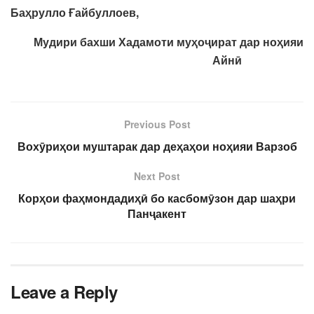
Баҳрулло Ғайбуллоев,
Мудири бахши Хадамоти муҳоҷират дар ноҳияи
Айнӣ
Previous Post
Вохӯриҳои муштарак дар деҳаҳои ноҳияи Варзоб
Next Post
Корҳои фаҳмондадиҳӣ бо касбомӯзон дар шаҳри
Панҷакент
Leave a Reply