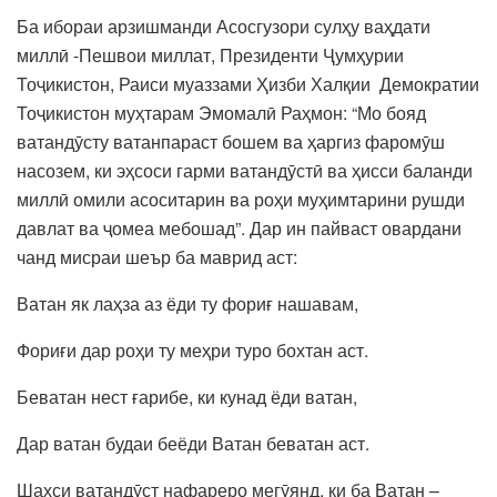
Ба ибораи арзишманди Асосгузори сулҳу ваҳдати
миллӣ -Пешвои миллат, Президенти Ҷумҳурии
Тоҷикистон, Раиси муаззами Ҳизби Халқии Демократии
Тоҷикистон муҳтарам Эмомалӣ Раҳмон: “Мо бояд
ватандӯсту ватанпараст бошем ва ҳаргиз фаромӯш
насозем, ки эҳсоси гарми ватандӯстӣ ва ҳисси баланди
миллӣ омили асоситарин ва роҳи муҳимтарини рушди
давлат ва ҷомеа мебошад”. Дар ин пайваст овардани
чанд мисраи шеър ба маврид аст:
Ватан як лаҳза аз ёди ту фориғ нашавам,
Фориғи дар роҳи ту меҳри туро бохтан аст.
Беватан нест ғарибе, ки кунад ёди ватан,
Дар ватан будаи беёди Ватан беватан аст.
Шахси ватандӯст нафареро мегӯянд, ки ба Ватан –