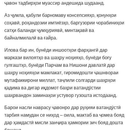
ҷавон тадбирҳои муассир андешида шудаанд.
Аз ҷумла, қабули барномаву консепсияҳо, қонунҳои
соҳавӣ, роҳандозии имтиёзҳо, баргузории чорабиниҳои
сатҳи баланди ҷумҳуриявӣ, минтақавӣ ва
байналмилалӣ ва ғайра.
Илова бар ин, бунёди иншоотҳои фарҳангӣ дар
маркази вилоятҳо ва шаҳру ноҳияҳо, бунёди боғу
гулгаштҳо, бунёди Парчам ва Нишони давлатӣ дар
шаҳру ноҳияҳои мамлакат, гиромидошти ҷашнвораи
мутафаккирони миллат, таҷлили солгарди шаҳрҳои
қадима ва дигар иқдомот баҳри ватандӯстии
шаҳрвандон заминаҳои устувор гузошта истодаанд.
Барои насли наврасу ҷавонро дар руҳияи ватандӯстӣ
тарбия намудан се ниҳод – оила, мактаб ва ҷомеа бояд
дар ҳамдастӣ мисли занҷира ҳамкории зич бояд дошта
бошанд.