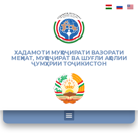
ХАДАМОТИ МУҲОҶИРАТИ ВАЗОРАТИ
МЕҲНАТ, МУҲОҶИРАТ ВА ШУҒЛИ АҲОЛИИ
ҶУМҲУРИИ ТОҶИКИСТОН