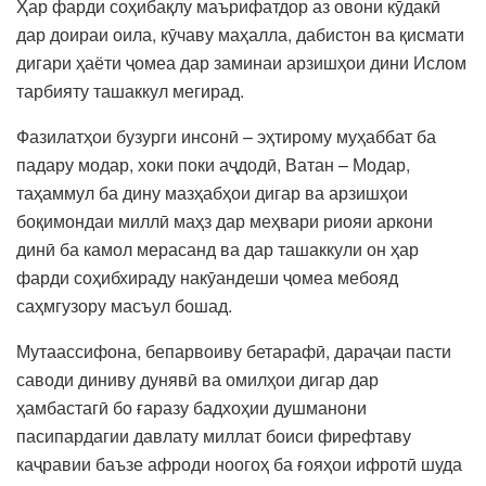
Ҳар фарди соҳибақлу маърифатдор аз овони кӯдакӣ
дар доираи оила, кӯчаву маҳалла, дабистон ва қисмати
дигари ҳаёти ҷомеа дар заминаи арзишҳои дини Ислом
тарбияту ташаккул мегирад.
Фазилатҳои бузурги инсонӣ – эҳтирому муҳаббат ба
падару модар, хоки поки аҷдодӣ, Ватан – Модар,
таҳаммул ба дину мазҳабҳои дигар ва арзишҳои
боқимондаи миллӣ маҳз дар меҳвари риояи аркони
динӣ ба камол мерасанд ва дар ташаккули он ҳар
фарди соҳибхираду накӯандеши ҷомеа мебояд
саҳмгузору масъул бошад.
Мутаассифона, бепарвоиву бетарафӣ, дараҷаи пасти
саводи диниву дунявӣ ва омилҳои дигар дар
ҳамбастагӣ бо ғаразу бадхоҳии душманони
пасипардагии давлату миллат боиси фирефтаву
каҷравии баъзе афроди ноогоҳ ба ғояҳои ифротӣ шуда