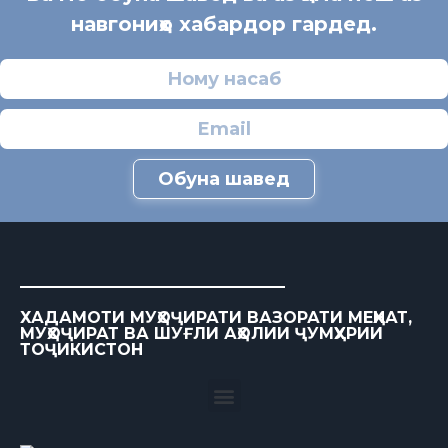
навгониҳо хабардор гардед.
Обуна шавед
ХАДАМОТИ МУҲОҶИРАТИ ВАЗОРАТИ МЕҲНАТ,
МУҲОҶИРАТ ВА ШУҒЛИ АҲОЛИИ ҶУМҲУРИИ
ТОҶИКИСТОН