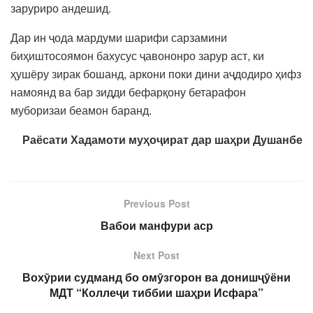
заруриро андешид.
Дар ин ҷода мардуми шарифи сарзамини
биҳиштосоямон бахусус ҷавононро зарур аст, ки
ҳушёру зирак бошанд, аркони поки дини аҷдодиро ҳифз
намоянд ва бар зидди бефарқону бетарафон
муборизаи беамон баранд.
Раёсати Хадамоти муҳоҷират дар шаҳри Душанбе
Previous Post
Вабои манфури аср
Next Post
Вохӯрии судманд бо омӯзгорон ва донишҷӯёни
МДТ “Коллеҷи тиббии шаҳри Исфара”