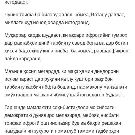
истодааст.
Чунин тоифа ба оилаву авлод, ҷомеа, Ватану давлат,
миллати худ иснод оварда истодаанд.
Муқаррар карда шудааст, ки аксари ифротиёни гумроҳ
дар мактабҳои динӣ тарбияту савод ёфта ва дар ботин
ҳисси бадхоҳиву кина нисбат ба ҷомеа, равшанфикрон
пайдо кардаанд.
Маъние ҳосил мегардад, ки маҳз ҳамин диндорони
исломпараст дар руҳияи қатлу куштори рақибон
тарбияту касбият ёфта бошанд, пас макону манзалати
омӯхтаашон маскани иблису шайтонзодагон будааст.
Гарчанде мамлакати соҳибистиқлоли мо сиёсати
демократию дунявиро мепазирад, мебояд нисбати
тоифаи ифротӣ оштинопазир буд ва баҳри решакан
намудани ин зуҳуроти номатлуб тамоми тадбирҳои