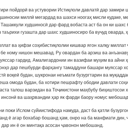
 хотири пойдорӣ ва устувории Истиқлоли давлатӣ дар замири
шиносии миллӣ мегардад ва шахси ноогаҳ мисли кудаке, ме
 Ташаккули худшиносӣ дар фард вобаста аст ба он ки шахс 
 таърихи гузашта дар шахс худшиносиро ба вуҷуд оварда, 
иллат ва ҳифзи соҳибистиқлолии кишвар ягон халқу миллат
 бе ному нишон мешавад. Ру овардан ба арзиш ва анъанаву
уяссар гардид. Амалигардонии ин вазифаи муҳим ва айни ҳ
 онҳо дар пешбурди фарҳангу тамаддуни башари муяссар х
тӣ воқеӣ будан, шукронаи неъмати бузургтарин ва муқадда
еша омода будан, ба хотири пешрафту ободии давлати соҳи
аста талош варзидан ва Тоҷикистони маҳбубу биҳиштосои 
 инсонӣ ва шаҳрвандии ҳар як фарди баору номус мебошад
ини поки Ислом суйиистифода намуда, даст ба қатли бузург
танд ё агар бохабар бошанд ҳам, онро на ба манфиати дин, 
дар ин ё он минтақа асосан ҷавонон мебошанд.