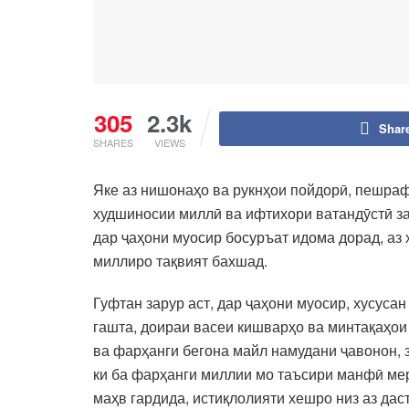
305
2.3k
Shar
SHARES
VIEWS
Яке аз нишонаҳо ва рукнҳои пойдорӣ, пешраф
худшиносии миллӣ ва ифтихори ватандӯстӣ за
дар ҷаҳони муосир босуръат идома дорад, аз 
миллиро тақвият бахшад.
Гуфтан зарур аст, дар ҷаҳони муосир, хусуса
гашта, доираи васеи кишварҳо ва минтақаҳои
ва фарҳанги бегона майл намудани ҷавонон, з
ки ба фарҳанги миллии мо таъсири манфӣ мер
маҳв гардида, истиқлолияти хешро низ аз дас