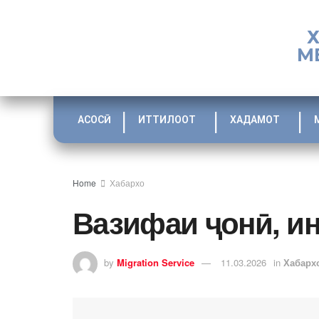
М
АСОСӢ
ИТТИЛООТ
ХАДАМОТ
Home
Хабархо
Вазифаи ҷонӣ, и
by
Migration Service
11.03.2026
in
Хабарх