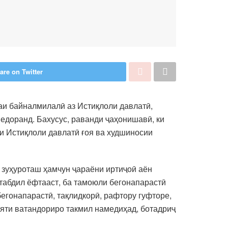
are on Twitter
аи байналмилалӣ аз Истиқлоли давлатӣ,
едоранд. Бахусус, раванди ҷаҳонишавӣ, ки
ни Истиқлоли давлатӣ ғоя ва худшиносии
и зуҳуроташ ҳамчун ҷараёни иртиҷоӣ аён
табдил ёфтааст, ба тамоюли бегонапарастӣ
бегонапарастӣ, тақлидкорӣ, рафтору гуфторе,
ияти ватандориро такмил намедиҳад, ботадриҷ