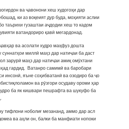
 шогирдон ва ҷавонони хеш худогоҳи дар
бошад, ки аз воқеият дур буда, моҳияти аслии
бо таърихи гузаштаи аҷдодии хеш то кадом
ҳувияти ватандориро қавӣ мегардонад.
 ҷавҳар ва асолати худро маҳфуз дошта
 суннатҳои миллӣ маҳз дар натиҷаи ба даст
ол зарурӣ маҳз дар натиҷаи амиқ омӯхтани
оҳад гардид. Ватанро самимӣ ва баробари
си инсонӣ, яъне соҳибватанӣ ва озодиро ба ҷо
бистиқлоламон ва рӯзгори осудаву ороми ҳар
худро ба як кишвари пешрафта ва шукуфо ба
.
ону тифлони ноболиғ мезананд, аммо дар асл
ҷомеа ва аҳли он, балки ба манфиати нопоки