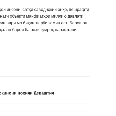
ҳои инсонӣ, сатҳи саводнокии онҳо, пешрафти
ҳнатӣ объекти манфиатҳои миллию давлатӣ
кишвари мо биҳишти рӯи замин аст. Барои он
ққалан барои ба роҳи гумроҳ нарафтани
сокинони ноҳияи Деваштич