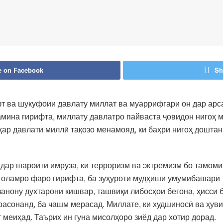
e on Facebook
Sh
т ва шукуфоии давлату миллат ва муаррифгари он дар арс
мина гирифта, миллату давлатро пайваста ҷовидон нигоҳ м
ҳар давлати миллӣ тақозо менамояд, ки баҳри нигоҳ дошта
н дар шароити имрӯза, ки терроризм ва эктремизм бо тамом
 оламро фаро гирифта, ба зуҳуроти мудҳиши умумибашарӣ 
анону духтарони кишвар, ташвиқи либосҳои бегона, ҳисси 
асонанд, ба чашм мерасад. Миллате, ки худшиносӣ ва ҳув
т меиҳад. Таърих ин гуна мисолҳоро зиёд дар хотир дорад.