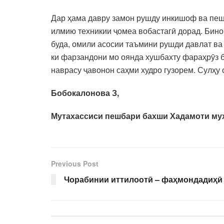
Дар ҳама давру замон рушду инкишоф ва пешр
илмию техникии ҷомеа вобастагӣ дорад. Бин
буда, омили асосии таъмини рушди давлат ва
ки фарзандони мо оянда хушбахту фараҳрӯз б
наврасу ҷавонон саҳми худро гузорем. Сулҳу 
Бобокалонова З,
Мутахассиси пешбари бахши Хадамо
Previous Post
Чорабинии иттилоотӣ – фаҳмондадиҳӣ 