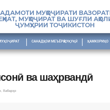
ХАДАМОТИ МУҲОҶИРАТИ ВАЗОРАТ
ЕҲНАТ, МУҲОҶИРАТ ВА ШУҒЛИ АҲОЛ
ҶУМҲУРИИ ТОҶИКИСТОН
МУҲОҶИРАТ
САНАДҲОИ МЕЪЁРӢ ҲУҚУҚӢ
ҲАМКОРИҲО
нсонӣ ва шаҳрвандӣ
о
,
Хабарҳо