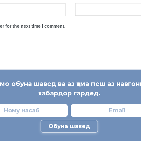
r for the next time I comment.
 мо обуна шавед ва аз ҳама пеш аз навгон
хабардор гардед.
Обуна шавед