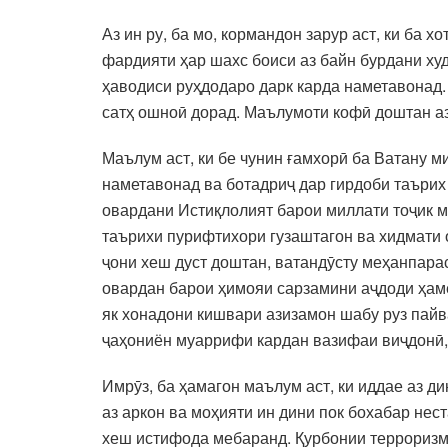
Аз ин ру, ба мо, кормандон зарур аст, ки ба
фардияти ҳар шахс боиси аз байн бурдани худ
ҳаводиси руҳдодаро дарк карда наметавонад.
сатҳ ошноӣ дорад. Маълумоти кофӣ доштан аз
Маълум аст, ки бе чунин ғамхорӣ ба Ватану м
наметавонад ва ботадриҷ дар гирдоби таърих
овардани Истиқлолият барои миллати тоҷик м
таърихи пурифтихори гузаштагон ва хидмати
ҷони хеш дуст доштан, ватандӯсту меҳанпарас
овардан барои ҳимояи сарзамини аҷдоди ҳам
як хонадони кишвари азизамон шабу руз пайв
ҷаҳониён муаррифи кардан вазифаи виҷдонӣ,
Имрӯз, ба ҳамагон маълум аст, ки иддае аз д
аз аркон ва моҳияти ин дини пок бохабар нес
хеш истифода мебаранд. Қурбонии терроризм 