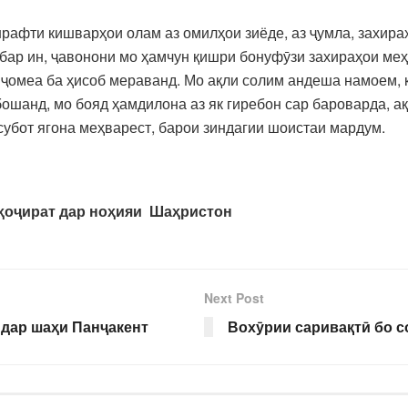
афти кишварҳои олам аз омилҳои зиёде, аз ҷумла, захира
обар ин, ҷавонони мо ҳамчун қишри бонуфӯзи захираҳои ме
 ҷомеа ба ҳисоб мераванд. Мо ақли солим андеша намоем, 
ошанд, мо бояд ҳамдилона аз як гиребон сар бароварда, а
субот ягона меҳварест, барои зиндагии шоистаи мардум.
ти муҳоҷират дар ноҳияи Шаҳристон
Next Post
дар шаҳи Панҷакент
Вохӯрии саривақтӣ бо 