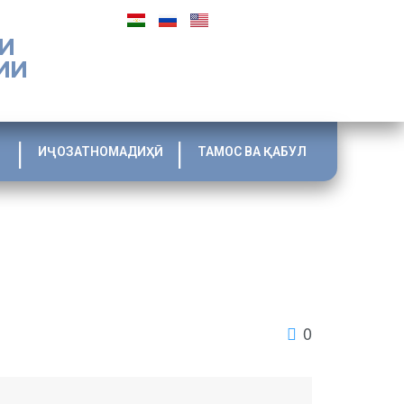
И
ИИ
ИҶОЗАТНОМАДИҲӢ
ТАМОС ВА ҚАБУЛ
0