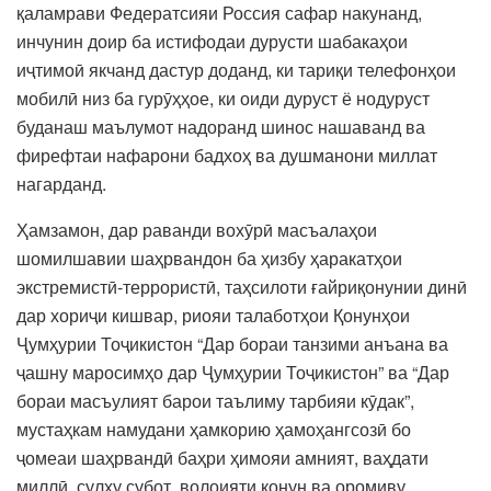
қаламрави Федератсияи Россия сафар накунанд,
инчунин доир ба истифодаи дурусти шабакаҳои
иҷтимоӣ якчанд дастур доданд, ки тариқи телефонҳои
мобилӣ низ ба гурӯҳҳое, ки оиди дуруст ё нодуруст
буданаш маълумот надоранд шинос нашаванд ва
фирефтаи нафарони бадхоҳ ва душманони миллат
нагарданд.
Ҳамзамон, дар раванди вохӯрӣ масъалаҳои
шомилшавии шаҳрвандон ба ҳизбу ҳаракатҳои
экстремистӣ-террористӣ, таҳсилоти ғайриқонунии динӣ
дар хориҷи кишвар, риояи талаботҳои Қонунҳои
Ҷумҳурии Тоҷикистон “Дар бораи танзими анъана ва
ҷашну маросимҳо дар Ҷумҳурии Тоҷикистон” ва “Дар
бораи масъулият барои таълиму тарбияи кӯдак”,
мустаҳкам намудани ҳамкорию ҳамоҳангсозӣ бо
ҷомеаи шаҳрвандӣ баҳри ҳимояи амният, ваҳдати
миллӣ, сулҳу субот, волоияти қонун ва оромиву