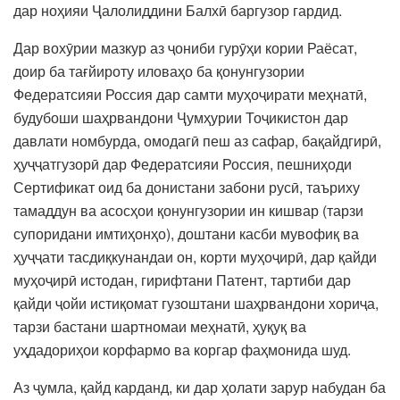
дар ноҳияи Ҷалолиддини Балхӣ баргузор гардид.
Дар вохӯрии мазкур аз ҷониби гурӯҳи кории Раёсат,
доир ба тағйироту иловаҳо ба қонунгузории
Федератсияи Россия дар самти муҳоҷирати меҳнатӣ,
будубоши шаҳрвандони Ҷумҳурии Тоҷикистон дар
давлати номбурда, омодагӣ пеш аз сафар, бақайдгирӣ,
ҳуҷҷатгузорӣ дар Федератсияи Россия, пешниҳоди
Сертификат оид ба донистани забони русӣ, таъриху
тамаддун ва асосҳои қонунгузории ин кишвар (тарзи
супоридани имтиҳонҳо), доштани касби мувофиқ ва
ҳуҷҷати тасдиқкунандаи он, корти муҳоҷирӣ, дар қайди
муҳоҷирӣ истодан, гирифтани Патент, тартиби дар
қайди ҷойи истиқомат гузоштани шаҳрвандони хориҷа,
тарзи бастани шартномаи меҳнатӣ, ҳуқуқ ва
уҳдадориҳои корфармо ва коргар фаҳмонида шуд.
Аз ҷумла, қайд карданд, ки дар ҳолати зарур набудан ба