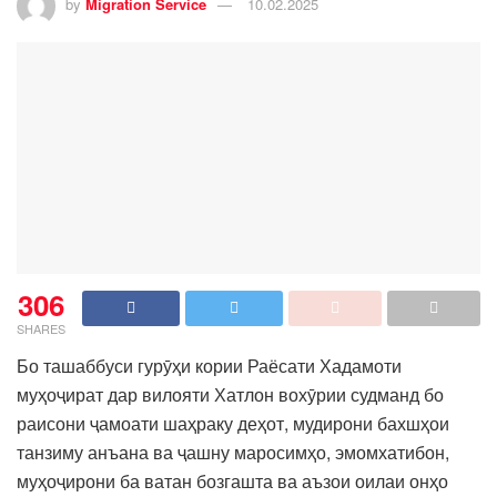
by
Migration Service
10.02.2025
306
SHARES
Бо ташаббуси гурӯҳи кории Раёсати Хадамоти
муҳоҷират дар вилояти Хатлон вохӯрии судманд бо
раисони ҷамоати шаҳраку деҳот, мудирони бахшҳои
танзиму анъана ва ҷашну маросимҳо, эмомхатибон,
муҳоҷирони ба ватан бозгашта ва аъзои оилаи онҳо