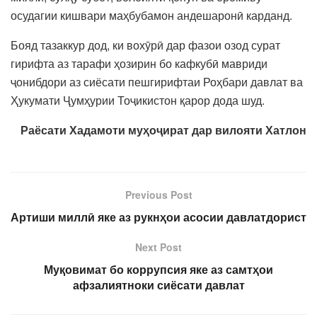
осудагии кишвари маҳбубамон андешаронӣ карданд.
Бояд тазаккур дод, ки вохӯрӣ дар фазои озод сурат
гирифта аз тарафи ҳозирин бо кафкубӣ мавриди
ҷонибдори аз сиёсати пешгирифтаи Роҳбари давлат ва
Ҳукумати Ҷумҳурии Тоҷикистон қарор дода шуд.
Раёсати Хадамоти муҳоҷират дар вилояти Хатлон
Previous Post
Артиши миллӣ яке аз рукнҳои асосии давлатдорист
Next Post
Муқовимат бо коррупсия яке аз самтҳои
афзалиятноки сиёсати давлат