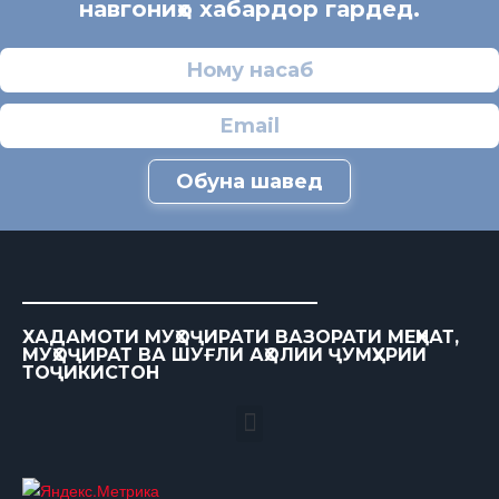
навгониҳо хабардор гардед.
Обуна шавед
ХАДАМОТИ МУҲОҶИРАТИ ВАЗОРАТИ МЕҲНАТ,
МУҲОҶИРАТ ВА ШУҒЛИ АҲОЛИИ ҶУМҲУРИИ
ТОҶИКИСТОН