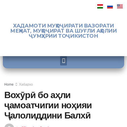
ХАДАМОТИ МУҲОҶИРАТИ ВАЗОРАТИ
МЕҲНАТ, МУҲОҶИРАТ ВА ШУҒЛИ АҲОЛИИ
ҶУМҲУРИИ ТОҶИКИСТОН
Home
Хабархо
Вохӯрӣ бо аҳли
ҷамоатчигии ноҳияи
Ҷалолиддини Балхӣ