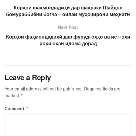
Корҳои фаҳмондадиҳӣ дар шаҳраки Шайдон
бомураббиёни боғча – оилаи муҳоҷирони меҳнатӣ
Next Post
Корҳои фаҳмондадиҳӣ дар фурудгоҳҳо ва истгоҳи
роҳи оҳан идома дорад
Leave a Reply
Your email address will not be published.
Required fields are
marked
*
Comment
*