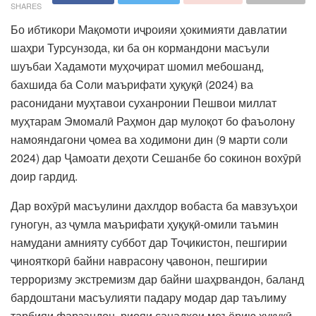
SHARES
Бо ибтикори Мақомоти иҷроияи ҳокимияти давлатии
шаҳри Турсунзода, ки ба он кормандони масъули
шуъбаи Хадамоти муҳоҷират шомил мебошанд,
бахшида ба Соли маърифати ҳуқуқӣ (2024) ва
расонидани муҳтавои суханронии Пешвои миллат
муҳтарам Эмомалӣ Раҳмон дар мулоқот бо фаъолону
намояндагони ҷомеа ва ходимони дин (9 марти соли
2024) дар Ҷамоати деҳоти Сешанбе бо сокинон вохӯрӣ
доир гардид.
Дар вохӯрӣ масъулини дахлдор вобаста ба мавзуъҳои
гуногун, аз ҷумла маърифати ҳуқуқӣ-омили таъмин
намудани амнияту суббот дар Тоҷикистон, пешгирии
ҷинояткорӣ байни наврасону ҷавонон, пешгирии
терроризму экстремизм дар байни шаҳрвандон, баланд
бардоштани масъулияти падару модар дар таълиму
тарбияи фарзандон, риояи санадҳои меъёрию ҳуқуқӣ