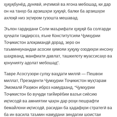
ҳуқуқбунёд, дунявӣ, иҷтимоӣ ва ягона мебошад, ки дар
он на танҳо ба арзишҳои ҳуқуқӣ, балки ба арзишҳои
ахлоқӣ низ эҳтиром гузошта мешавад.
Эълон гардидани Соли маърифати ҳуқуқӣ ба солгарди
ҳуҷҷати тақдирсоз, яъне Конститутсияи Ҷумҳурии
Тоҷикистон алоқамандӣ дорад, зеро он
таъминкунандаи асосии ҳимояи ҳуқуқу озодиҳои инсону
шаҳрванд, манфиати давлат, ташкилоту муассисаҳо ва
қонунияту адолат мебошад”.
Тавре Асосгузори сулҳу ваҳдати миллӣ — Пешвои
миллат, Президенти Ҷумҳурии Тоҷикистон муҳтарам
Эмомалӣ Раҳмон иброз намудаанд, “Ҷумҳурии
Тоҷикистон бо вуҷуди тағйирёбии вазъи сиёсию
иқтисодӣ ва амниятии ҷаҳон дар роҳи пешрафти
бемайлони иқтисодӣ, расидан ба ҳадафҳои стратегӣ ва
ба ин васила таъмин намудани зиндагии шоистаи