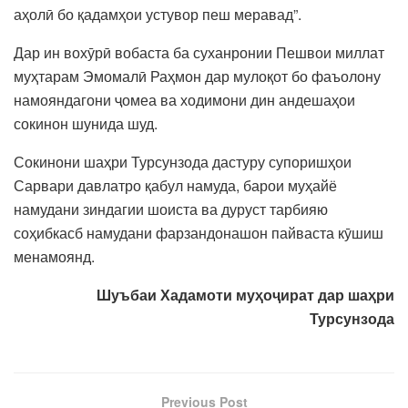
аҳолӣ бо қадамҳои устувор пеш меравад”.
Дар ин вохӯрӣ вобаста ба суханронии Пешвои миллат
муҳтарам Эмомалӣ Раҳмон дар мулоқот бо фаъолону
намояндагони ҷомеа ва ходимони дин андешаҳои
сокинон шунида шуд.
Сокинони шаҳри Турсунзода дастуру супоришҳои
Сарвари давлатро қабул намуда, барои муҳайё
намудани зиндагии шоиста ва дуруст тарбияю
соҳибкасб намудани фарзандонашон пайваста кӯшиш
менамоянд.
Шуъбаи Хадамоти муҳоҷират дар шаҳри
Турсунзода
Previous Post