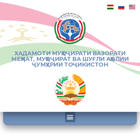
ХАДАМОТИ МУҲОҶИРАТИ ВАЗОРАТИ
МЕҲНАТ, МУҲОҶИРАТ ВА ШУҒЛИ АҲОЛИИ
ҶУМҲУРИИ ТОҶИКИСТОН