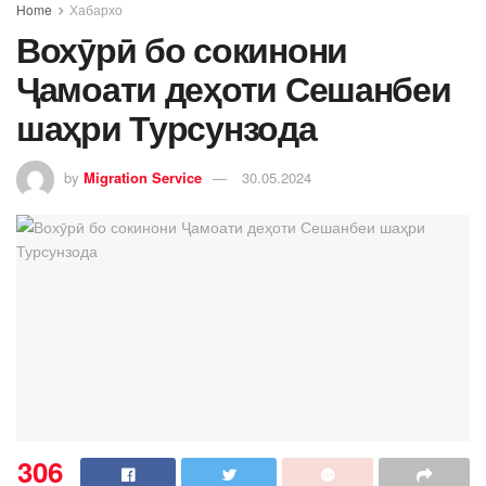
Home
Хабархо
Вохӯрӣ бо сокинони
Ҷамоати деҳоти Сешанбеи
шаҳри Турсунзода
by
Migration Service
30.05.2024
306