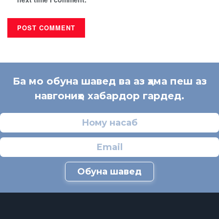
Ба мо обуна шавед ва аз ҳама пеш аз
навгониҳо хабардор гардед.
Обуна шавед