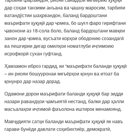
дар соҳаи танзими анъана ва ҷашну маросим, тарбияи
ватандӯстии шаҳрвандон, баланд бардоштани
маърифати ҳуқуқӣ дар ҷомеа, бо шуғл фаро гирифтани
ҷавонони аз 18-сола боло, баланд бардоштани мавқеи
занон дар ҷомеа, вусъати корҳои ободонию созандагӣ
ва пешгирии дигар омилҳои номатлуби иҷтимоию
исрофкорӣ сухан гуфтанд.
Ҳамзамон иброз гардид, ки “маърифати баланди ҳуқуқӣ
– ин риояи бошууронаи меъёрҳои қонун ва итоат ба
қонунро дар назар дорад.
Одамони дорои маърифати баланди ҳуқуқӣ бар зидди
назари равандҳои ҷамъиятӣ нестанд, балки дар ҳалли
масъалаҳои иҷтимоӣ фаъолона иштирок менамоянд.
Мавҷудияти сатҳи баланди маърифати ҳуқуқӣ як навъ
гарави бунёди давлати соҳибихтиёр, демократӣ,