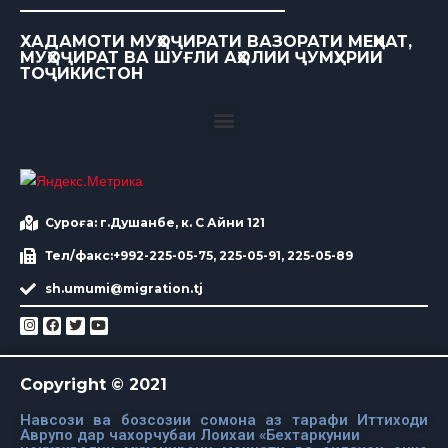
ХАДАМОТИ МУҲОҶИРАТИ ВАЗОРАТИ МЕҲНАТ,
МУҲОҶИРАТ ВА ШУҒЛИ АҲОЛИИ ҶУМҲУРИИ
ТОҶИКИСТОН
Суроға: г.Душанбе, к. С Айни 121
Тел/факс:+992-225-05-75, 225-05-91, 225-05-89
sh.umumi@migration.tj
Copyright © 2021
Навсози ва бозсозии сомона аз тарафи Иттиходи
Аврупо дар чахорчубаи Лоихаи «Бехтаркунии