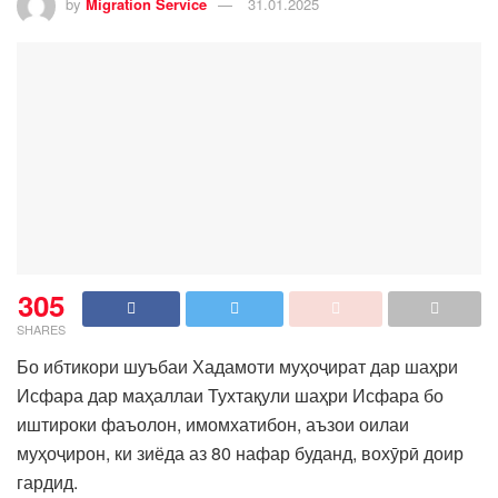
by
Migration Service
31.01.2025
305
SHARES
Бо ибтикори шуъбаи Хадамоти муҳоҷират дар шаҳри
Исфара дар маҳаллаи Тухтақули шаҳри Исфара бо
иштироки фаъолон, имомхатибон, аъзои оилаи
муҳоҷирон, ки зиёда аз 80 нафар буданд, вохӯрӣ доир
гардид.