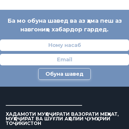
Ба мо обуна шавед ва аз ҳама пеш аз
навгониҳо хабардор гардед.
Обуна шавед
ХАДАМОТИ МУҲОҶИРАТИ ВАЗОРАТИ МЕҲНАТ,
МУҲОҶИРАТ ВА ШУҒЛИ АҲОЛИИ ҶУМҲУРИИ
ТОҶИКИСТОН