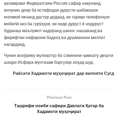
қаламрави Федератсияи Россия сафар накунанд,
инчунин доир ба истифодаи дурусти шабакаҳои
иҷтимоӣ якчанд дастур доданд, ки тариқи телефонҳои
мобилӣ низ ба гурӯҳҳое, ки оиди дуруст ё нодуруст
буданаш маълумот надоранд шинос нашаванд ва
фирефтаи нафарони бадхоҳ ва душманони миллат
нагарданд.
Чунин вохӯриву мулоқотҳо бо сокинони ҷамоату деҳоти
шаҳри Исфара мунтазам баргузор хоҳад шуд.
Раёсати Хадамоти муҳоҷират дар вилояти Суғд
Previous Post
Ташрифи ноиби сафири Давлати Қатар ба
Хадамоти муҳоҷират