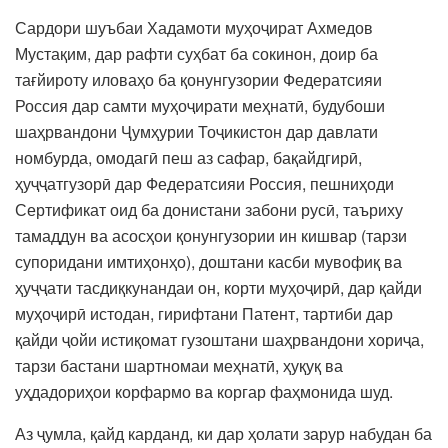
Сардори шуъбаи Хадамоти муҳоҷират Ахмедов
Мустақим, дар рафти суҳбат ба сокинон, доир ба
тағйироту иловаҳо ба қонунгузории Федератсияи
Россия дар самти муҳоҷирати меҳнатӣ, будубоши
шаҳрвандони Ҷумҳурии Тоҷикистон дар давлати
номбурда, омодагӣ пеш аз сафар, бақайдгирӣ,
ҳуҷҷатгузорӣ дар Федератсияи Россия, пешниҳоди
Сертификат оид ба донистани забони русӣ, таъриху
тамаддун ва асосҳои қонунгузории ин кишвар (тарзи
супоридани имтиҳонҳо), доштани касби мувофиқ ва
ҳуҷҷати тасдиқкунандаи он, корти муҳоҷирӣ, дар қайди
муҳоҷирӣ истодан, гирифтани Патент, тартиби дар
қайди ҷойи истиқомат гузоштани шаҳрвандони хориҷа,
тарзи бастани шартномаи меҳнатӣ, ҳуқуқ ва
уҳдадориҳои корфармо ва коргар фаҳмонида шуд.
Аз ҷумла, қайд карданд, ки дар ҳолати зарур набудан ба