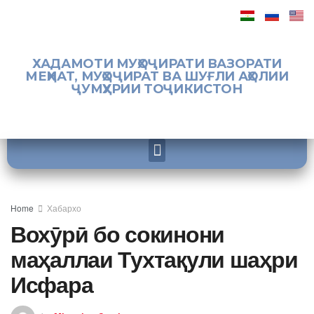
ХАДАМОТИ МУҲОҶИРАТИ ВАЗОРАТИ
МЕҲНАТ, МУҲОҶИРАТ ВА ШУҒЛИ АҲОЛИИ
ҶУМҲУРИИ ТОҶИКИСТОН
Home
Хабархо
Вохӯрӣ бо сокинони
маҳаллаи Тухтақули шаҳри
Исфара