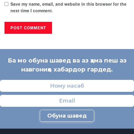
Save my name, email, and website in this browser for the
next time I comment.
Ба мо обуна шавед ва аз ҳама пеш аз
навгониҳо хабардор гардед.
Обуна шавед