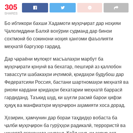
305
SHARES
Бо ибтикори бахши Хадамоти муҳоҷират дар ноҳияи
Ҷалолиддини Балхӣ вохӯрии судманд дар бинои
сохтмонӣ бо сокинони ноҳия ҳангоми фаъолияти
меҳнатӣ баргузор гардид.
Дар ҷараёни мулоқот масъалаҳои марбут ба
муҳоҷирати қонунӣ ва бехатар, пешгирӣ аз қаллобон
тавассути шабакаҳои иҷтимоӣ, қоидаҳои будубош дар
Федератсияи Россия, бастани шартномаҳои меҳнатӣ ва
риояи кардани қоидаҳои бехатарии меҳнатӣ баррасӣ
гардиданд. Таъкид шуд, ки шуғли расмӣ барои ҳифзи
ҳуқуқ ва манфиатҳои муҳоҷирон аҳамияти хоса дорад.
Ҳозирин, ҳамчунин дар бораи таҳдидҳо вобаста ба
ҷалби муҳоҷирон ба гурӯҳҳои радикалӣ, террористӣ ва
ҷиноятӣ огоҳонида шуданд. Қайд шуд, ки зарур аст