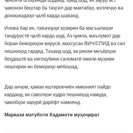
ҷавонон бештар ба таҳсил дар мактабҳо, коллеҷҳо ва
донишкадаҳо ҷалб карда шаванд.
Илова бар ин, таваҷҷуҳи ҳозирин ба масъалаҳои
тандурустӣ ҷалб карда шуд. Аз ҷумла, маълумот дар
бораи бемориҳои вирусӣ, махсусан ВИЧ/СПИД ва сил
пешниҳод гардид. Таъкид шуд, ки риояи меъёрҳои
беҳдоштӣ ва нигоҳубини саломатӣ омили муҳими
пешгирии ин бемориҳо мебошад.
Дар анҷом, ҳамаи иштирокчиён имконият пайдо
карданд, ки саволҳои худро пешниҳод намуда,
ҷавобҳои зарурӣ дарёфт намоянд.
Маркази матуботи Хадамоти муҳоҷират