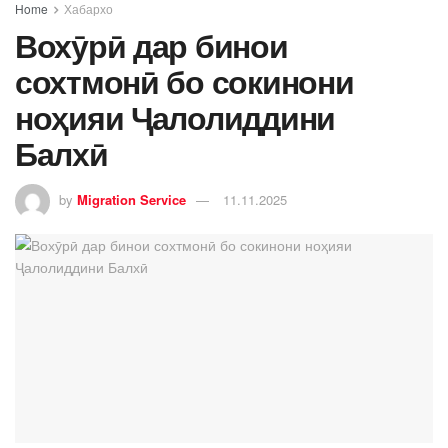
Home
Хабархо
Вохӯрӣ дар бинои
сохтмонӣ бо сокинони
ноҳияи Ҷалолиддини
Балхӣ
by
Migration Service
11.11.2025