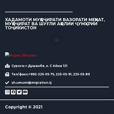
ХАДАМОТИ МУҲОҶИРАТИ ВАЗОРАТИ МЕҲНАТ,
МУҲОҶИРАТ ВА ШУҒЛИ АҲОЛИИ ҶУМҲУРИИ
ТОҶИКИСТОН
Суроға: г.Душанбе, к. С Айни 121
Тел/факс:+992-225-05-75, 225-05-91, 225-05-89
sh.umumi@migration.tj
Copyright © 2021