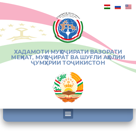
ХАДАМОТИ МУҲОҶИРАТИ ВАЗОРАТИ
МЕҲНАТ, МУҲОҶИРАТ ВА ШУҒЛИ АҲОЛИИ
ҶУМҲУРИИ ТОҶИКИСТОН