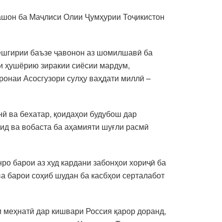
ашон ба Маҷлиси Олии Ҷумҳурии Тоҷикистон
пешгирии баъзе ҷавонон аз шомилшавӣ ба
и ҳушёрию зиракии сиёсии мардум,
ронаи Асосгузори сулҳу ваҳдати миллӣ –
ӣ ва бехатар, қоидаҳои будубош дар
ид ва вобаста ба аҳамияти шуғли расмӣ
ро барои аз худ кардани забонҳои хориҷӣ ба
ва барои соҳиб шудан ба касбҳои серталабот
и меҳнатӣ дар кишвари Россия қарор доранд,