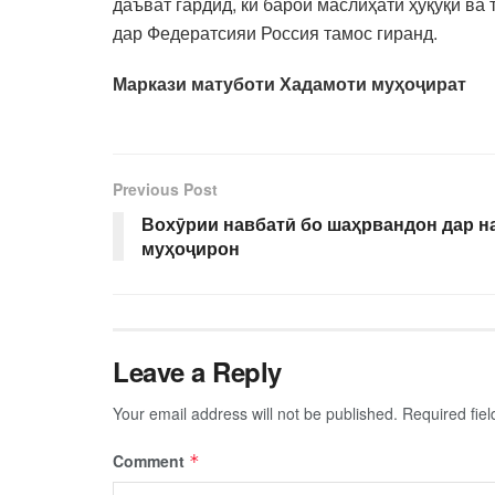
даъват гардид, ки барои маслиҳати ҳуқуқӣ в
дар Федератсияи Россия тамос гиранд.
Маркази матуботи Хадамоти муҳоҷират
Previous Post
Вохӯрии навбатӣ бо шаҳрвандон дар н
муҳоҷирон
Leave a Reply
Your email address will not be published.
Required fie
Comment
*