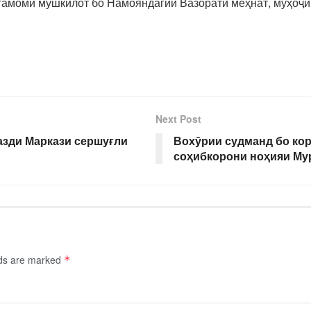
а тамоми мушкилот бо Намояндагии Вазорати меҳнат, муҳоҷ
Next Post
азди Маркази сершуғли
Вохӯрии судманд бо кор
соҳибкорони ноҳияи Му
lds are marked
*