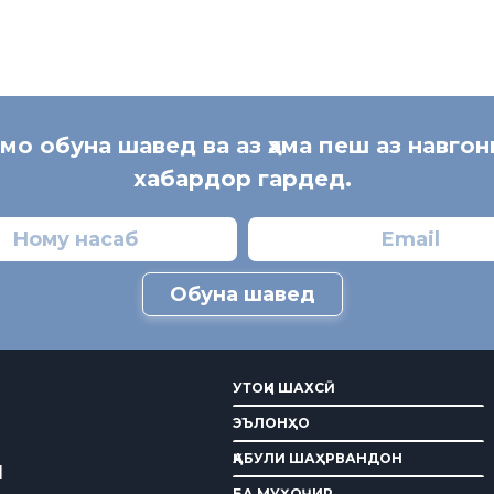
 мо обуна шавед ва аз ҳама пеш аз навгон
хабардор гардед.
Обуна шавед
УТОҚИ ШАХСӢ
ЭЪЛОНҲО
ҚАБУЛИ ШАҲРВАНДОН
И
БА МУҲОҶИР