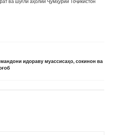
ират ва шуғли аҳолии Ҷумҳурии Тоҷикистон
мандони идораву муассисаҳо, сокинон ва
рғоб