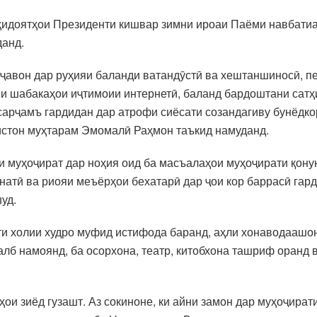
 ҳидоятҳои Президенти кишвар зимни ироаи Паёми навбати
данд.
 ҷавон дар руҳияи баланди ватандӯстӣ ва хештаншиносӣ, 
ни шабакаҳои иҷтимоии интернетӣ, баланд бардоштани сатҳ
 сарҷамъ гардидан дар атрофи сиёсати созандагиву бунёдко
истон муҳтарам Эмомалӣ Раҳмон таъкид намуданд.
муҳоҷират дар ноҳия оид ба масъалаҳои муҳоҷирати қонун
атӣ ва риояи меъёрҳои бехатарӣ дар ҷои кор баррасӣ гард
уд.
қти холии худро муфид истифода баранд, аҳли хонаводаашон
лб намоянд, ба осорхона, театр, китобхона ташриф оранд 
ои зиёд гузашт. Аз сокиноне, ки айни замон дар муҳоҷират