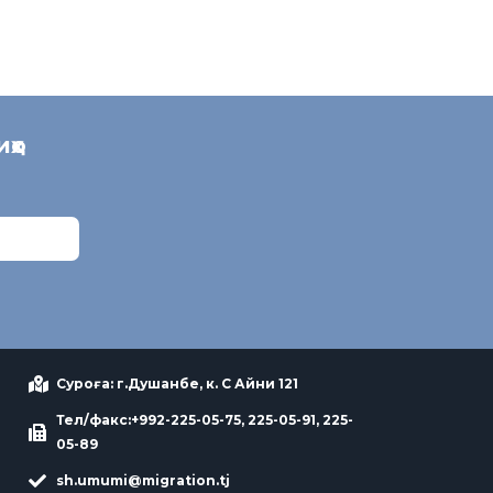
иҳо
Суроға: г.Душанбе, к. С Айни 121
Тел/факс:+992-225-05-75, 225-05-91, 225-
05-89
sh.umumi@migration.tj