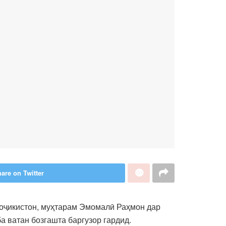
are on Twitter
Тоҷикистон, муҳтарам Эмомалӣ Раҳмон дар
а ватан бозгашта баргузор гардид.