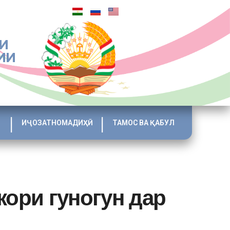
И
ИИ
ИҶОЗАТНОМАДИҲӢ
ТАМОС ВА ҚАБУЛ
кори гуногун дар