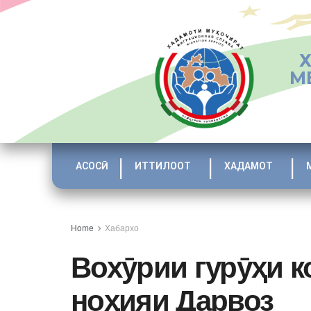
М
АСОСӢ
ИТТИЛООТ
ХАДАМОТ
Home
Хабархо
Вохӯрии гурӯҳи к
ноҳияи Дарвоз