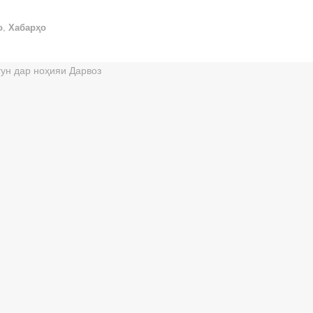
о
,
Хабарҳо