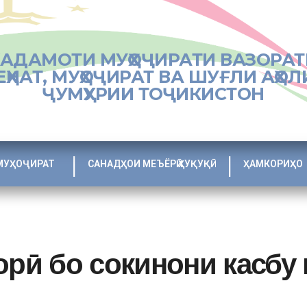
ХАДАМОТИ МУҲОҶИРАТИ ВАЗОРАТ
ЕҲНАТ, МУҲОҶИРАТ ВА ШУҒЛИ АҲОЛ
ҶУМҲУРИИ ТОҶИКИСТОН
МУҲОҶИРАТ
САНАДҲОИ МЕЪЁРӢ ҲУҚУҚӢ
ҲАМКОРИҲО
орӣ бо сокинони касбу 