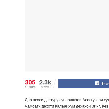
305
2.3k
Shar
SHARES
VIEWS
Дар асоси дастуру супоришҳои Асосгузори с
Ҷамоати деҳоти Қалъаихум деҳаҳои Зинг, Кевр