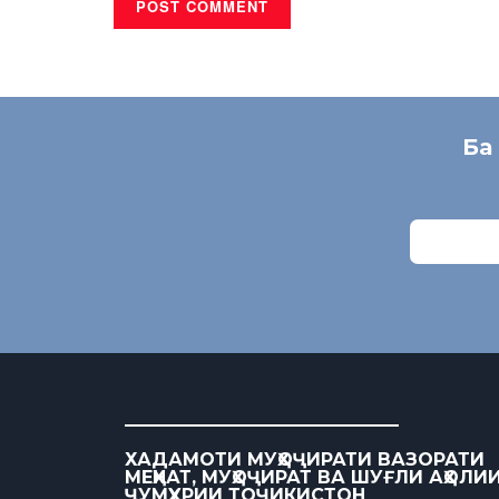
Ба
ХАДАМОТИ МУҲОҶИРАТИ ВАЗОРАТИ
МЕҲНАТ, МУҲОҶИРАТ ВА ШУҒЛИ АҲОЛИ
ҶУМҲУРИИ ТОҶИКИСТОН