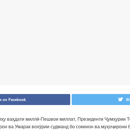
e on Facebook
Sh
улҳу ваҳдати миллӣ-Пешвои миллат, Президенти Ҷумҳурии 
он ва Умарак вохӯрии судманд бо сокинон ва муҳоҷирони б