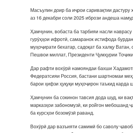
Масъулин доир ба иҷрои саривақтии дастуру
аз 16 декабри соли 2025 ибрози андеша наму
Ҳамчунин, вобаста ба тарбияи насли наврасу
гурӯҳҳои ифротӣ, самаранок истифода бурда
муҳоҷирати бехатар, садоқат ба халқу Ватан,
Пешвои миллат, Президенти Ҷумҳурии Тоҷик
Дар рафти вохӯрӣ намояндаи бахши Хадамоти 
Федератсияи Россия, бастани шартномаи меҳн
барои ҳифзи ҳуқуқи муҳоҷирон таъкид карда ш
Ҳамчунин ба сокинон тавсия дода шуд, ки ва
марказҳои забономузӣ, ки ройгон мебошанд ҷа
ба курсҳои бозомӯзӣ раванд.
Вохӯрӣ дар вазъияти самимӣ бо саволу ҷавобҳ