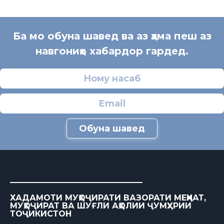
Ба мо обуна шавед ва аз ҳама пеш аз
навгониҳо хабардор гардед.
Обуна шавед
ХАДАМОТИ МУҲОҶИРАТИ ВАЗОРАТИ МЕҲНАТ,
МУҲОҶИРАТ ВА ШУҒЛИ АҲОЛИИ ҶУМҲУРИИ
ТОҶИКИСТОН