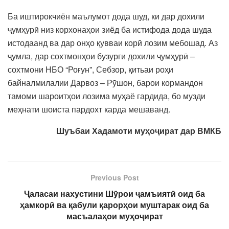
Ба иштирокчиён маълумот дода шуд, ки дар дохили
ҷумҳурӣ низ корхонаҳои зиёд ба истифода дода шуда
истодаанд ва дар онҳо қувваи корӣ лозим мебошад. Аз
ҷумла, дар сохтмонҳои бузурги дохили ҷумҳурӣ –
сохтмони НБО “Роғун”, Себзор, қитьаи роҳи
байналмилалии Дарвоз – Рӯшон, барои кормандон
тамоми шароитҳои лозима муҳаё гардида, бо музди
меҳнати шоиста пардохт карда мешаванд.
Шуъбаи Хадамоти муҳоҷират дар ВМКБ
Previous Post
Ҷаласаи нахустини Шӯрои ҷамъиятӣ оид ба
ҳамкорӣ ва қабули қарорҳои муштарак оид ба
масъалаҳои муҳоҷират