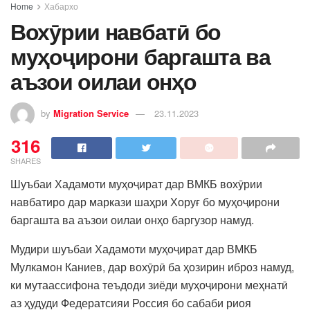
Home
Хабархо
Вохӯрии навбатӣ бо
муҳоҷирони баргашта ва
аъзои оилаи онҳо
by
Migration Service
23.11.2023
316
SHARES
Шуъбаи Хадамоти муҳоҷират дар ВМКБ вохӯрии
навбатиро дар маркази шаҳри Хоруғ бо муҳоҷирони
баргашта ва аъзои оилаи онҳо баргузор намуд.
Мудири шуъбаи Хадамоти муҳоҷират дар ВМКБ
Мулкамон Каниев, дар вохӯрӣ ба ҳозирин иброз намуд,
ки мутаассифона теъдоди зиёди муҳоҷирони меҳнатӣ
аз ҳудуди Федератсияи Россия бо сабаби риоя