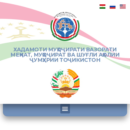
ХАДАМОТИ МУҲОҶИРАТИ ВАЗОРАТИ
МЕҲНАТ, МУҲОҶИРАТ ВА ШУҒЛИ АҲОЛИИ
ҶУМҲУРИИ ТОҶИКИСТОН