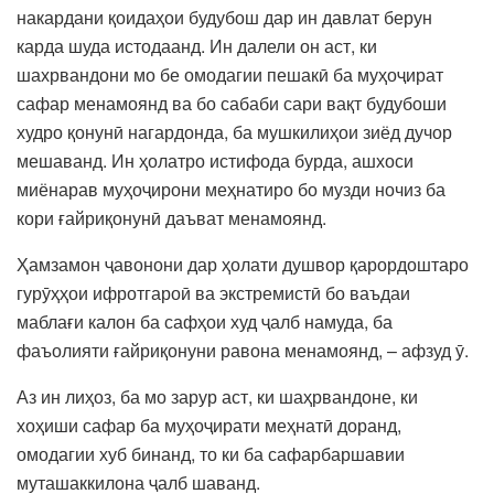
накардани қоидаҳои будубош дар ин давлат берун
карда шуда истодаанд. Ин далели он аст, ки
шахрвандони мо бе омодагии пешакӣ ба муҳоҷират
сафар менамоянд ва бо сабаби сари вақт будубоши
худро қонунӣ нагардонда, ба мушкилиҳои зиёд дучор
мешаванд. Ин ҳолатро истифода бурда, ашхоси
миёнарав муҳоҷирони меҳнатиро бо музди ночиз ба
кори ғайриқонунӣ даъват менамоянд.
Ҳамзамон ҷавонони дар ҳолати душвор қарордоштаро
гурӯҳҳои ифротгароӣ ва экстремистӣ бо ваъдаи
маблағи калон ба сафҳои худ ҷалб намуда, ба
фаъолияти ғайриқонуни равона менамоянд, – афзуд ӯ.
Аз ин лиҳоз, ба мо зарур аст, ки шаҳрвандоне, ки
хоҳиши сафар ба муҳоҷирати меҳнатӣ доранд,
омодагии хуб бинанд, то ки ба сафарбаршавии
муташаккилона ҷалб шаванд.