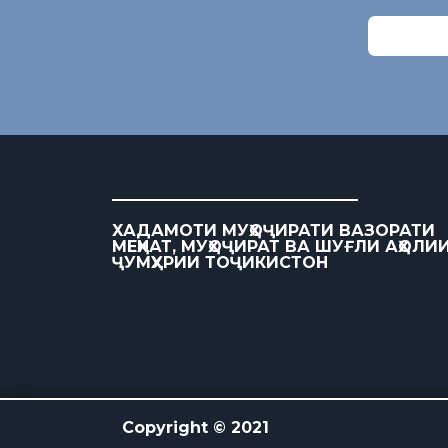
ХАДАМОТИ МУҲОҶИРАТИ ВАЗОРАТИ
МЕҲНАТ, МУҲОҶИРАТ ВА ШУҒЛИ АҲОЛИ
ҶУМҲУРИИ ТОҶИКИСТОН
Copyright © 2021