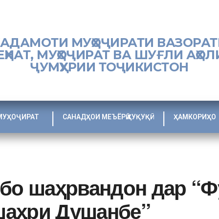
ХАДАМОТИ МУҲОҶИРАТИ ВАЗОРАТ
ЕҲНАТ, МУҲОҶИРАТ ВА ШУҒЛИ АҲОЛ
ҶУМҲУРИИ ТОҶИКИСТОН
МУҲОҶИРАТ
САНАДҲОИ МЕЪЁРӢ ҲУҚУҚӢ
ҲАМКОРИҲО
 бо шаҳрвандон дар “Ф
шаҳри Душанбе”