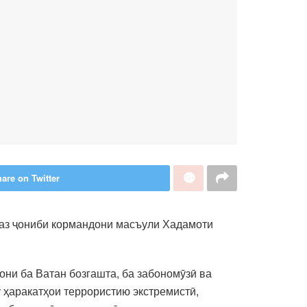
are on Twitter
 аз ҷониби кормандони масъули Хадамоти
ни ба Ватан бозгашта, ба забономӯзӣ ва
 ҳаракатҳои террористию экстремистӣ,