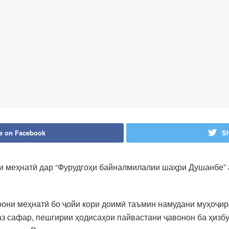
e on Facebook
Sh
и меҳнатӣ дар “Фурудгоҳи байналмилалии шаҳри Душанбе”
они меҳнатӣ бо ҷойи кори доимӣ таъмин намудани муҳоҷиро
аз сафар, пешгирии ҳодисаҳои пайвастани ҷавонон ба ҳизбу