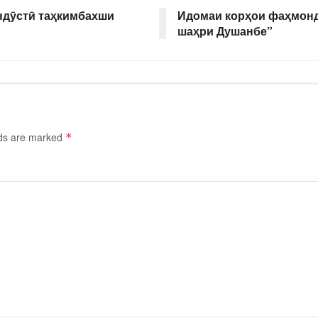
ндӯстӣ таҳкимбахши
Идомаи корҳои фаҳмонд
шаҳри Душанбе”
lds are marked
*