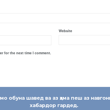
Website
r for the next time I comment.
 мо обуна шавед ва аз ҳама пеш аз навгон
хабардор гардед.