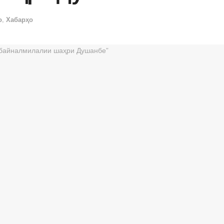
о
,
Хабарҳо