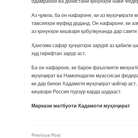
одамрабоӣ ва донистани қонунҳои нави Федер
Аз ҷумла, ба он нафароне, ки аз муҳоҷирати
тавсияҳои муфид доданд. Он нафароне, ки аз
аз қонунҳои кишвари қабулкунанда дар самти
Ҳангоми сафар ҳуҷҷатҳои зарурӣ аз қабили ш
худ гирифтан зарур аст.
Ба он нафароне, ки барои фаъолияти меҳнатӣ
муҳоҷират ва Намояндагии муассисаи федера
ки дар бинои Хадамоти муҳоҷират ҷойгир аст
кишвари Россия пурзур карда шудааст.
Маркази матбуоти Хадамоти муҳоҷират
Previous Post