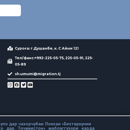
Суроға: г.Душанбе, к. С Айни 121
Тел/факс:+992-225-05-75, 225-05-91, 225-
05-89
sh.umumi@migration.tj
упо дар чахорчубаи Лоихаи «Бехтаркунии
хо дар Точикистон» маблаггузори карда