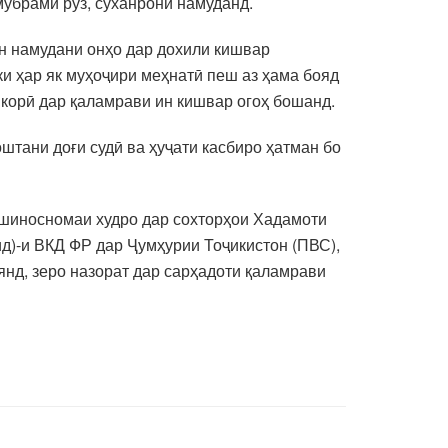
убрами рӯз, суханронӣ намуданд.
ин намудани онҳо дар дохили кишвар
и ҳар як муҳоҷири меҳнатӣ пеш аз ҳама бояд
корӣ дар қаламрави ин кишвар огоҳ бошанд.
штани доғи судӣ ва ҳуҷати касбиро ҳатман бо
 шиносномаи худро дар сохторҳои Хадамоти
)-и ВКД ФР дар Ҷумҳурии Тоҷикистон (ПВС),
янд, зеро назорат дар сарҳадоти қаламрави