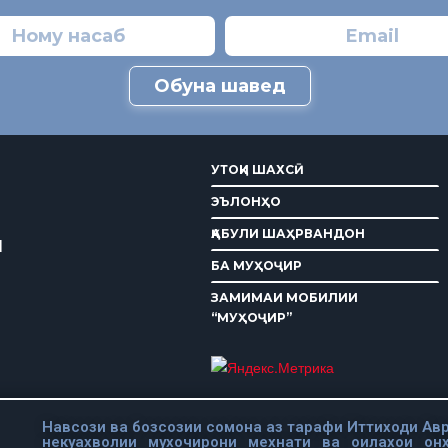
Обуна шавед
УТОҚИ ШАХСӢ
ЭЪЛОНҲО
ҚАБУЛИ ШАҲРВАНДОН
И
БА МУҲОҶИР
ЗАМИМАИ МОБИЛИИ
“МУҲОҶИР”
Навсози ва бозсозии сомона аз тарафи Иттиходи Авр
некуахволии мухочирони мехнати ва оилахои он