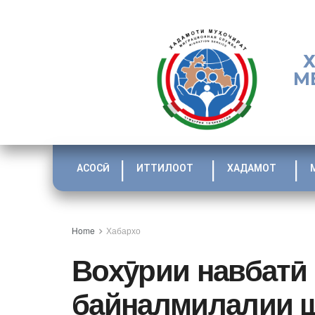
М
АСОСӢ
ИТТИЛООТ
ХАДАМОТ
Home
Хабархо
Вохӯрии навбатӣ
байналмилалии 