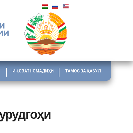
И
ИИ
ИҶОЗАТНОМАДИҲӢ
ТАМОС ВА ҚАБУЛ
урудгоҳи