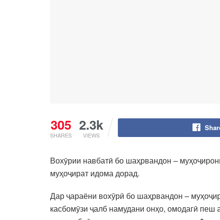
305
2.3k
Shar
SHARES
VIEWS
Вохӯрии навбатӣ бо шаҳрвандон – муҳоҷирон
муҳоҷират идома дорад.
Дар ҷараёни вохӯрӣ бо шаҳрвандон – муҳоҷир
касбомӯзи ҷалб намудани онҳо, омодагӣ пеш 