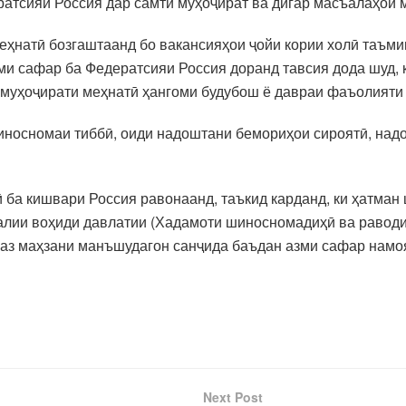
атсияи Россия дар самти муҳоҷират ва дигар масъалаҳои м
 меҳнатӣ бозгаштаанд бо вакансияҳои ҷойи кории холӣ таъм
ми сафар ба Федератсияи Россия доранд тавсия дода шуд, к
 муҳоҷирати меҳнатӣ ҳангоми будубош ё давраи фаъолияти 
иносномаи тиббӣ, оиди надоштани бемориҳои сироятӣ, надо
 ба кишвари Россия равонаанд, таъкид карданд, ки ҳатман
лии воҳиди давлатии (Хадамоти шиносномадиҳӣ ва раводид
, аз маҳзани манъшудагон санҷида баъдан азми сафар намо
Next Post