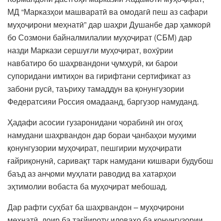
МД “Марказҳои машваратӣ ва омодагӣ пеш аз сафари
муҳоҷирони меҳнатӣ” дар шаҳри Душанбе дар ҳамкорӣ
бо Созмони байналмилалии муҳоҷират (СБМ) дар
назди Маркази сершуғли муҳоҷират, вохӯрии
навбатиро бо шаҳрвандони ҷумҳурӣ, ки барои
супоридани имтиҳон ва гирифтани сертификат аз
забони русӣ, таъриху тамаддун ва қонунгузории
Федератсияи Россия омадаанд, баргузор намуданд.
Ҳадафи асосии гузаронидани чорабинӣ ин огоҳ
намудани шаҳрвандон дар бораи ҷанбаҳои муҳими
қонунгузории муҳоҷират, пешгирии муҳоҷирати
ғайриқонунӣ, саривақт тарк намудани кишвари будубош
баъд аз анҷоми муҳлати раводид ва хатарҳои
эҳтимолии вобаста ба муҳоҷират мебошад.
Дар рафти суҳбат ба шаҳрвандон – муҳоҷирони
меҳнатӣ, доир ба тағйироту иловаҳо ба қонунгузории