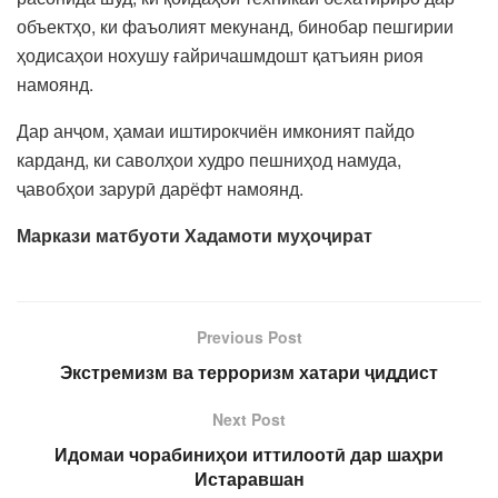
объектҳо, ки фаъолият мекунанд, бинобар пешгирии
ҳодисаҳои нохушу ғайричашмдошт қатъиян риоя
намоянд.
Дар анҷом, ҳамаи иштирокчиён имконият пайдо
карданд, ки саволҳои худро пешниҳод намуда,
ҷавобҳои зарурӣ дарёфт намоянд.
Маркази матбуоти Хадамоти муҳоҷират
Previous Post
Экстремизм ва терроризм хатари ҷиддист
Next Post
Идомаи чорабиниҳои иттилоотӣ дар шаҳри
Истаравшан