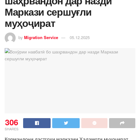
шаҳрвандон дар назди
Маркази сершуғли
муҳоҷират
by
Migration Service
05.12.2025
306
SHARES
Кормандони дастгоҳи марказии Хадамоти муҳоҷират,