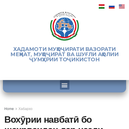
ХАДАМОТИ МУҲОҶИРАТИ ВАЗОРАТИ
МЕҲНАТ, МУҲОҶИРАТ ВА ШУҒЛИ АҲОЛИИ
ҶУМҲУРИИ ТОҶИКИСТОН
Home
Хабархо
Вохӯрии навбатӣ бо