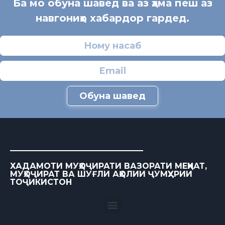
Ба мо обуна шавед ва аз ҳама пеш аз
навгониҳо хабардор гардед.
Обуна шавед
ХАДАМОТИ МУҲОҶИРАТИ ВАЗОРАТИ МЕҲНАТ,
МУҲОҶИРАТ ВА ШУҒЛИ АҲОЛИИ ҶУМҲУРИИ
ТОҶИКИСТОН