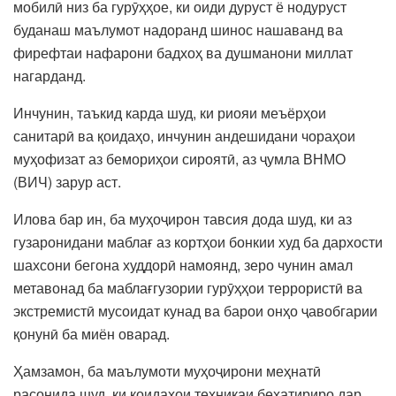
мобилӣ низ ба гурӯҳҳое, ки оиди дуруст ё нодуруст
буданаш маълумот надоранд шинос нашаванд ва
фирефтаи нафарони бадхоҳ ва душманони миллат
нагарданд.
Инчунин, таъкид карда шуд, ки риояи меъёрҳои
санитарӣ ва қоидаҳо, инчунин андешидани чораҳои
муҳофизат аз бемориҳои сироятӣ, аз ҷумла ВНМО
(ВИЧ) зарур аст.
Илова бар ин, ба муҳоҷирон тавсия дода шуд, ки аз
гузаронидани маблағ аз кортҳои бонкии худ ба дархости
шахсони бегона худдорӣ намоянд, зеро чунин амал
метавонад ба маблағгузории гурӯҳҳои террористӣ ва
экстремистӣ мусоидат кунад ва барои онҳо ҷавобгарии
қонунӣ ба миён оварад.
Ҳамзамон, ба маълумоти муҳоҷирони меҳнатӣ
расонида шуд, ки қоидаҳои техникаи бехатириро дар