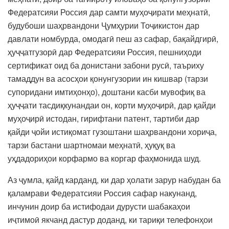
Федератсияи Россия дар самти муҳоҷирати меҳнатӣ,
будубоши шаҳрвандони Ҷумҳурии Тоҷикистон дар
давлати номбурда, омодагӣ пеш аз сафар, бақайдгирӣ,
ҳуҷҷатгузорӣ дар Федератсияи Россия, пешниҳоди
сертификат оид ба донистани забони русӣ, таъриху
тамаддун ва асосҳои қонунгузории ин кишвар (тарзи
супоридани имтиҳонҳо), доштани касби мувофиқ ва
ҳуҷҷати тасдиқкунандаи он, корти муҳоҷирӣ, дар қайди
муҳоҷирӣ истодан, гирифтани патент, тартиби дар
қайди ҷойи истиқомат гузоштани шаҳрвандони хориҷа,
тарзи бастани шартномаи меҳнатӣ, ҳуқуқ ва
уҳдадориҳои корфармо ва коргар фаҳмонида шуд.
Аз ҷумла, қайд карданд, ки дар ҳолати зарур набудан ба
қаламрави Федератсияи Россия сафар накунанд,
инчунин доир ба истифодаи дурусти шабакаҳои
иҷтимоӣ якчанд дастур доданд, ки тариқи телефонҳои