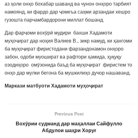
аз ҳоли онҳо бохабар шаванд ва чунон онҳоро тарбият
намоянд, ки фардо дар ҷомеъа саҳми арзандаи хешро
гузошта парчамбардорони миллат бошанд.
Дар фарҷоми вохӯрӣ мудири бахши Хадамоти
муҳоҷират дар ноҳия Валиев В., зикр намуд, ки ҳангоми
ба муҳоҷират фиристодани фарзандонамон онҳоро
забон, одоби муошират ва рафтори ҳамида, ҳуқуқу
озодиҳоро омӯзонида баъд ба муҳоҷират фиристем то
онҳо дар мулки бегона ба мушкилиҳо дучор нашаванд.
Маркази матбуоти Хадамоти муҳоҷират
Previous Post
Вохӯрии судманд дар маҳаллаи Сайфулло
Абдулои шаҳри Хоруғ