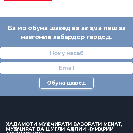
Ба мо обуна шавед ва аз ҳама пеш аз
навгониҳо хабардор гардед.
Обуна шавед
ХАДАМОТИ МУҲОҶИРАТИ ВАЗОРАТИ МЕҲНАТ,
МУҲОҶИРАТ ВА ШУҒЛИ АҲОЛИИ ҶУМҲУРИИ