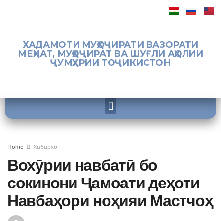
ХАДАМОТИ МУҲОҶИРАТИ ВАЗОРАТИ
МЕҲНАТ, МУҲОҶИРАТ ВА ШУҒЛИ АҲОЛИИ
ҶУМҲУРИИ ТОҶИКИСТОН
Home
Хабархо
Вохӯрии навбатӣ бо
сокинони Ҷамоати деҳоти
Навбаҳори ноҳияи Мастчоҳ