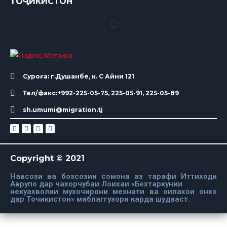
ТОҶИКИСТОН
Суроға: г.Душанбе, к. С Айни 121
Тел/факс:+992-225-05-75, 225-05-91, 225-05-89
sh.umumi@migration.tj
Copyright © 2021
Навсози ва бозсозии сомона аз тарафи Иттиходи
Аврупо дар чахорчубаи Лоихаи «Бехтаркунии
некуахволии мухочирони мехнати ва оилахои онхо
дар Точикистон» маблаггузори карда шудааст.