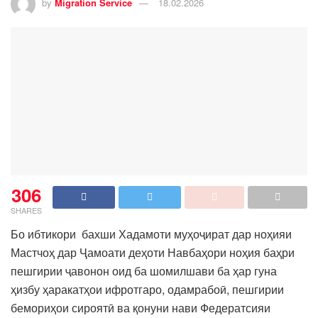
by
Migration Service
18.02.2026
306
SHARES
Бо ибтикори бахши Хадамоти муҳоҷират дар ноҳияи
Мастчоҳ дар Ҷамоати деҳоти Навбаҳори ноҳия баҳри
пешгирии ҷавонон оид ба шомилшави ба ҳар гуна
ҳизбу ҳаракатҳои ифротгаро, одамрабоӣ, пешгирии
бемориҳои сироятӣ ва қонуни нави Федератсияи