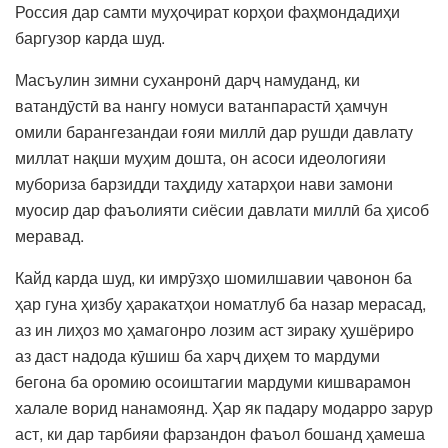
Россия дар самти муҳоҷират корҳои фаҳмондадиҳи
баргузор карда шуд.
Масъулин зимни суханронӣ дарҷ намуданд, ки
ватандӯстӣ ва нангу номуси ватанпарастӣ ҳамчун
омили барангезандаи ғояи миллӣ дар рушди давлату
миллат нақши муҳим дошта, он асоси идеологияи
мубориза барзидди таҳдиду хатарҳои нави замони
муосир дар фаъолияти сиёсии давлати миллӣ ба ҳисоб
меравад.
Кайд карда шуд, ки имрӯзҳо шомилшавии ҷавонон ба
ҳар гуна ҳизбу ҳаракатҳои номатлуб ба назар мерасад,
аз ин лиҳоз мо ҳамагонро лозим аст зираку ҳушёриро
аз даст надода кӯшиш ба харҷ диҳем то мардуми
бегона ба оромию осоиштагии мардуми кишварамон
халале ворид нанамоянд. Ҳар як падару модарро зарур
аст, ки дар тарбияи фарзандон фаъол бошанд ҳамеша