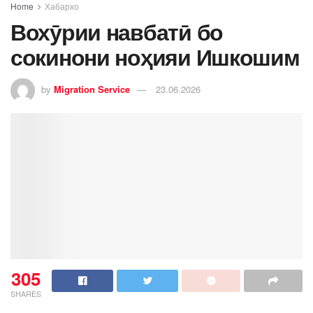
Home
Хабархо
Вохӯрии навбатӣ бо
сокинони ноҳияи Ишкошим
by
Migration Service
23.06.2026
305
SHARES