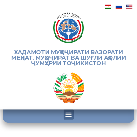
ХАДАМОТИ МУҲОҶИРАТИ ВАЗОРАТИ
МЕҲНАТ, МУҲОҶИРАТ ВА ШУҒЛИ АҲОЛИИ
ҶУМҲУРИИ ТОҶИКИСТОН