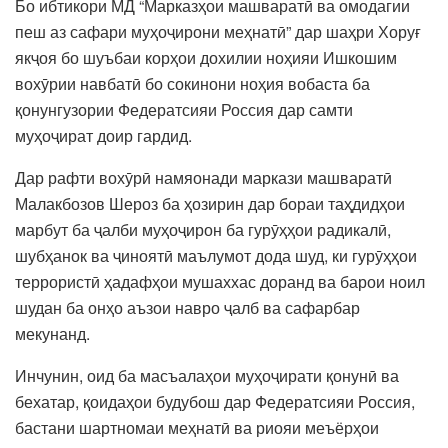
Бо ибтикори МД “Марказҳои машваратӣ ва омодагии
пеш аз сафари муҳоҷирони меҳнатӣ” дар шаҳри Хоруғ
якҷоя бо шуъбаи корҳои дохилии ноҳияи Ишкошим
вохӯрии навбатӣ бо сокинони ноҳия вобаста ба
қонунгузории Федератсияи Россия дар самти
муҳоҷират доир гардид.
Дар рафти вохӯрӣ намяонади маркази машваратӣ
Малакбозов Шероз ба ҳозирин дар бораи таҳдидҳои
марбут ба ҷалби муҳоҷирон ба гурӯҳҳои радикалӣ,
шубҳанок ва ҷиноятӣ маълумот дода шуд, ки гурӯҳҳои
террористӣ ҳадафҳои мушаххас доранд ва барои ноил
шудан ба онҳо аъзои навро ҷалб ва сафарбар
мекунанд.
Инчунин, оид ба масъалаҳои муҳоҷирати қонунӣ ва
бехатар, қоидаҳои будубош дар Федератсияи Россия,
бастани шартномаи меҳнатӣ ва риояи меъёрҳои