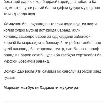
бехатарӣ дар ҷои кор баррасӣ гардид ва вобаста ба
аҳамияти шуғли расмӣ барои ҳифзи ҳуқуқи муҳоҷирон
таъкид карда шуд.
Ҳамчунин ба шаҳрвандон тавсия дода шуд, ки вақти
холии худро муфид истифода баранд, аҳли
хонаводаашонро барои аз худ кардани забонҳои
хориҷӣ ба марказҳои забономузӣ, ки ройгон мебошанд
ҷалб намоянд, ба осорхона, театр, китобхона ташриф
оранд ва барои соҳиб шудан ба касбҳои серталабот ба
курсҳои бозомӯзӣ раванд.
Вохӯрӣ дар вазъияти самимӣ бо саволу ҷавобҳои зиёд
гузашт.
Маркази матбуоти Хадамоти муҳоҷират