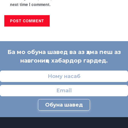
next time I comment.
Ба мо обуна шавед ва аз ҳама пеш аз
навгониҳо хабардор гардед.
Обуна шавед