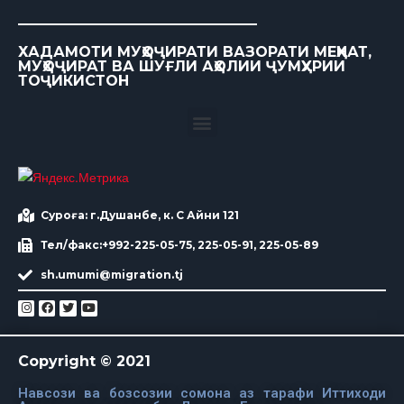
ХАДАМОТИ МУҲОҶИРАТИ ВАЗОРАТИ МЕҲНАТ,
МУҲОҶИРАТ ВА ШУҒЛИ АҲОЛИИ ҶУМҲУРИИ
ТОҶИКИСТОН
Суроға: г.Душанбе, к. С Айни 121
Тел/факс:+992-225-05-75, 225-05-91, 225-05-89
sh.umumi@migration.tj
Copyright © 2021
Навсози ва бозсозии сомона аз тарафи Иттиходи