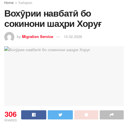
Home
Хабархо
Вохӯрии навбатӣ бо
сокинони шаҳри Хоруғ
by
Migration Service
10.02.2026
306
SHARES