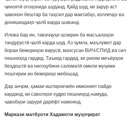
ҷиноятӣ огоҳонида шуданд. Қайд шуд, ки зарур аст
ҷавонон бештар ба таҳсил дар мактабҳо, коллеҷҳо ва
донишкадаҳо ҷалб карда шаванд.
Илова бар ин, таваҷҷуҳи ҳозирин ба масъалаҳои
тандурустӣ ҷалб карда шуд. Аз ҷумла, маълумот дар
бораи бемориҳои вирусӣ, махсусан ВИЧ/СПИД ва сил
пешниҳод гардид. Таъкид гардид, ки риояи меъёрҳои
беҳдоштӣ ва нигоҳубини саломатӣ омили муҳими
пешгирии ин бемориҳо мебошад.
Дар анҷом, ҳамаи иштирокчиён имконият пайдо
карданд, ки саволҳои худро пешниҳод намуда,
ҷавобҳои зарурӣ дарёфт намоянд.
Маркази матбуоти Хадамоти муҳоҷират