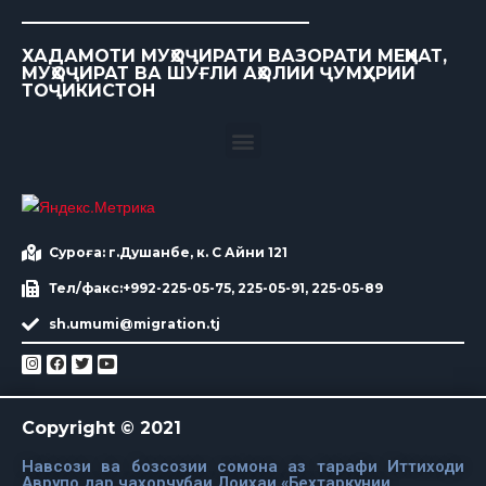
ХАДАМОТИ МУҲОҶИРАТИ ВАЗОРАТИ МЕҲНАТ,
МУҲОҶИРАТ ВА ШУҒЛИ АҲОЛИИ ҶУМҲУРИИ
ТОҶИКИСТОН
Суроға: г.Душанбе, к. С Айни 121
Тел/факс:+992-225-05-75, 225-05-91, 225-05-89
sh.umumi@migration.tj
Copyright © 2021
Навсози ва бозсозии сомона аз тарафи Иттиходи
Аврупо дар чахорчубаи Лоихаи «Бехтаркунии