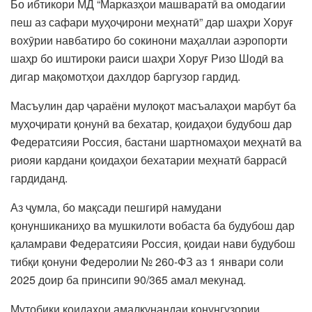
Бо ибтикори МД “Марказҳои машваратӣ ва омодагии
пеш аз сафари муҳоҷирони меҳнатӣ” дар шаҳри Хоруғ
вохӯрии навбатиро бо сокинони маҳаллаи аэропорти
шаҳр бо иштироки раиси шаҳри Хоруғ Ризо Шодӣ ва
дигар мақомотҳои дахлдор баргузор гардид.
Масъулин дар ҷараёни мулоқот масъалаҳои марбут ба
муҳоҷирати қонунӣ ва бехатар, қоидаҳои будубош дар
Федератсияи Россия, бастани шартномаҳои меҳнатӣ ва
риояи кардани қоидаҳои бехатарии меҳнатӣ баррасӣ
гардиданд.
Аз ҷумла, бо мақсади пешгирӣ намудани
қонуншиканиҳо ва мушкилоти вобаста ба будубош дар
қаламрави Федератсияи Россия, қоидаи нави будубош
тибқи қонуни Федеролии № 260-ФЗ аз 1 январи соли
2025 доир ба принсипи 90/365 амал мекунад.
Мутобиқи қоидаҳои амалкунандаи қонунгузории