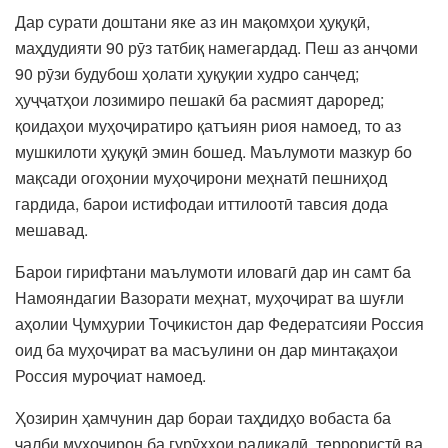
Дар сурати доштани яке аз ин мақомҳои ҳуқуқӣ,
маҳдудияти 90 рӯз татбиқ намегардад. Пеш аз анҷоми
90 рӯзи будубош ҳолати ҳуқуқии худро санҷед;
ҳуҷҷатҳои лозимиро пешакӣ ба расмият дароред;
қоидаҳои муҳоҷиратиро қатъиян риоя намоед, то аз
мушкилоти ҳуқуқӣ эмин бошед. Маълумоти мазкур бо
мақсади огоҳонии муҳоҷирони меҳнатӣ пешниҳод
гардида, барои истифодаи иттилоотӣ тавсия дода
мешавад.
Барои гирифтани маълумоти иловагӣ дар ин самт ба
Намояндагии Вазорати меҳнат, муҳоҷират ва шуғли
аҳолии Ҷумҳурии Тоҷикистон дар Федератсияи Россия
оид ба муҳоҷират ва масъулини он дар минтақаҳои
Россия муроҷиат намоед.
Ҳозирин ҳамчунин дар бораи таҳдидҳо вобаста ба
ҷалби муҳоҷирон ба гурӯҳҳои радикалӣ, террористӣ ва