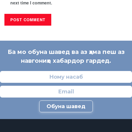
next time I comment.
Ба мо обуна шавед ва аз ҳама пеш аз
навгониҳо хабардор гардед.
Обуна шавед