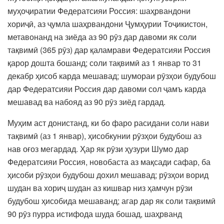
муҳоҷиратии Федератсияи Россия: шаҳрвандони
хориҷӣ, аз ҷумла шаҳрвандони Ҷумҳурии Тоҷикистон,
метавонанд на зиёда аз 90 рӯз дар давоми як соли
тақвимӣ (365 рӯз) дар қаламрави Федератсияи Россия
қарор дошта бошанд; соли тақвимӣ аз 1 январ то 31
декабр ҳисоб карда мешавад; шумораи рӯзҳои будубош
дар Федератсияи Россия дар давоми сол ҷамъ карда
мешавад ва набояд аз 90 рӯз зиёд гардад.
Муҳим аст донистанд, ки бо фаро расидани соли нави
тақвимӣ (аз 1 январ), ҳисобкунии рӯзҳои будубош аз
нав оғоз мегардад. Ҳар як рӯзи ҳузури Шумо дар
Федератсияи Россия, новобаста аз мақсади сафар, ба
ҳисоби рӯзҳои будубош дохил мешавад; рӯзҳои ворид
шудан ва хориҷ шудан аз кишвар низ ҳамчун рӯзи
будубош ҳисобида мешаванд; агар дар як соли тақвимӣ
90 рӯз пурра истифода шуда бошад, шаҳрванд