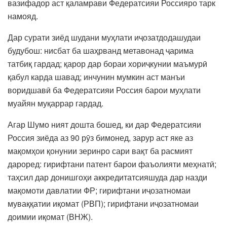
вазифадор аст қаламрави Федератсияи Россияро тарк
намояд.
Дар сурати зиёд шудани муҳлати иҷозатдодашудаи
будубош: нисбат ба шаҳрванд метавонад ҷарима
татбиқ гардад; қарор дар бораи хориҷкунии маъмурӣ
қабул карда шавад; инчунин мумкин аст манъи
воридшавӣ ба Федератсияи Россия барои муҳлати
муайян муқаррар гардад.
Агар Шумо ният дошта бошед, ки дар Федератсияи
Россия зиёда аз 90 рӯз бимонед, зарур аст яке аз
мақомҳои қонунии зеринро сари вақт ба расмият
дароред: гирифтани патент барои фаъолияти меҳнатӣ;
таҳсил дар донишгоҳи аккредитатсияшуда дар назди
мақомоти давлатии ФР; гирифтани иҷозатномаи
муваққатии иқомат (РВП); гирифтани иҷозатномаи
доимии иқомат (ВНЖ).