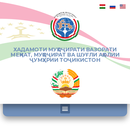
ХАДАМОТИ МУҲОҶИРАТИ ВАЗОРАТИ
МЕҲНАТ, МУҲОҶИРАТ ВА ШУҒЛИ АҲОЛИИ
ҶУМҲУРИИ ТОҶИКИСТОН