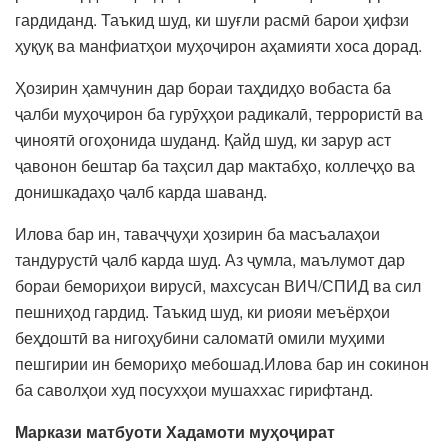
гардиданд. Таъкид шуд, ки шуғли расмӣ барои ҳифзи
ҳуқуқ ва манфиатҳои муҳоҷирон аҳамияти хоса дорад.
Ҳозирин ҳамчунин дар бораи таҳдидҳо вобаста ба
ҷалби муҳоҷирон ба гурӯҳҳои радикалӣ, террористӣ ва
ҷиноятӣ огоҳонида шуданд. Қайд шуд, ки зарур аст
ҷавонон бештар ба таҳсил дар мактабҳо, коллеҷҳо ва
донишкадаҳо ҷалб карда шаванд.
Илова бар ин, таваҷҷуҳи ҳозирин ба масъалаҳои
тандурустӣ ҷалб карда шуд. Аз ҷумла, маълумот дар
бораи бемориҳои вирусӣ, махсусан ВИЧ/СПИД ва сил
пешниҳод гардид. Таъкид шуд, ки риояи меъёрҳои
беҳдоштӣ ва нигоҳубини саломатӣ омили муҳими
пешгирии ин бемориҳо мебошад.Илова бар ин сокинон
ба саволҳои худ посухҳои мушаххас гирифтанд.
Маркази матбуоти Хадамоти муҳоҷират