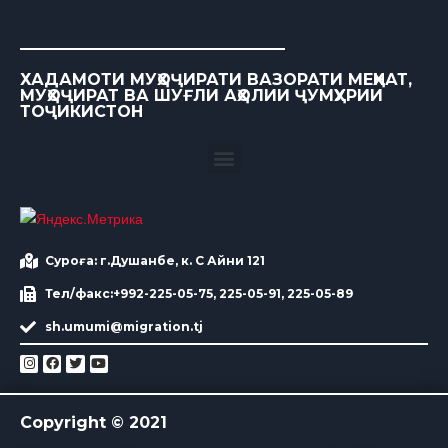
ХАДАМОТИ МУҲОҶИРАТИ ВАЗОРАТИ МЕҲНАТ,
МУҲОҶИРАТ ВА ШУҒЛИ АҲОЛИИ ҶУМҲУРИИ
ТОҶИКИСТОН
Суроға: г.Душанбе, к. С Айни 121
Тел/факс:+992-225-05-75, 225-05-91, 225-05-89
sh.umumi@migration.tj
Copyright © 2021