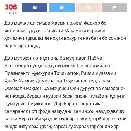
306
SHARES
Дар маҳаллаи Умари Хаёми ноҳияи Фархор бо
иштироки гурӯҳи таблиғотӣ Мақомоти иҷроияи
ҳокимияти давлатии ноҳия вохӯрии навбатӣ бо сокинон
баргузор гардид.
Дар мулоқот нотиқот оид ба муҳтавои Паёми
Асосгузори сулҳу ваҳдати миллӣ-Пешвои миллат,
Президенти Ҷумҳурии Тоҷикистон, Раиси муаззами
Ҳизби Халқии Демократии Тоҷикистон муҳтарам
Эмомалӣ Раҳмон ба Маҷлиси Олӣ дуруст ва самаранок
истифода бурдани қувваи барқ, риояи талаботи Қонуни
Ҷумҳурии Тоҷикистон “Дар бораи энергетика”,
самаранок истифода намудани заминҳои наздиҳавлигӣ,
вазъи мураккаби ҷаҳони муосир, саҳмгузорӣ дар корҳои
ободониву созандагӣ, сарсабзу хуррамгардонии ҳар