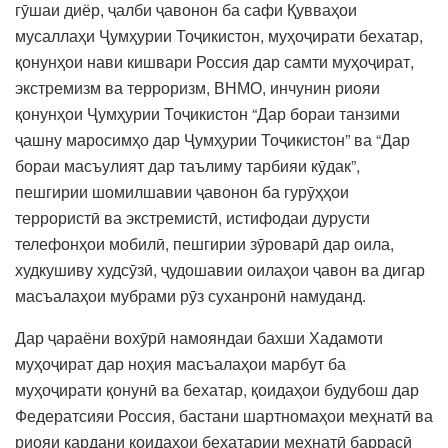
гӯшаи диёр, ҷалби ҷавонон ба сафи Қувваҳои
мусаллаҳи Ҷумҳурии Тоҷикистон, муҳоҷирати бехатар,
қонунҳои нави кишвари Россия дар самти муҳоҷират,
экстремизм ва терроризм, ВНМО, инчунин риояи
қонунҳои Ҷумҳурии Тоҷикистон “Дар бораи танзими
ҷашну маросимҳо дар Ҷумҳурии Тоҷикистон” ва “Дар
бораи масъулият дар таълиму тарбияи кӯдак”,
пешгирии шомилшавии ҷавонон ба гурӯҳҳои
террористӣ ва экстремистӣ, истифодаи дурусти
телефонҳои мобилӣ, пешгирии зӯроварӣ дар оила,
худкушиву худсӯзӣ, ҷудошавии оилаҳои ҷавон ва дигар
масъалаҳои мубрами рӯз суханронӣ намуданд.
Дар ҷараёни вохӯрӣ намояндаи бахши Хадамоти
муҳоҷират дар ноҳия масъалаҳои марбут ба
муҳоҷирати қонунӣ ва бехатар, қоидаҳои будубош дар
Федератсияи Россия, бастани шартномаҳои меҳнатӣ ва
риояи кардани қоидаҳои бехатарии меҳнатӣ баррасӣ