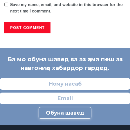
Save my name, email, and website in this browser for the
next time I comment.
Ба мо обуна шавед ва аз ҳама пеш аз
навгониҳо хабардор гардед.
Обуна шавед