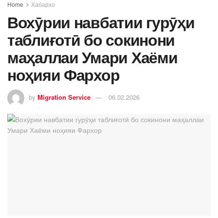
Home
Хабархо
Вохӯрии навбатии гурӯҳи
таблиғотӣ бо сокинони
маҳаллаи Умари Хаёми
ноҳияи Фархор
by
Migration Service
06.02.2026