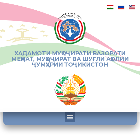
ХАДАМОТИ МУҲОҶИРАТИ ВАЗОРАТИ
МЕҲНАТ, МУҲОҶИРАТ ВА ШУҒЛИ АҲОЛИИ
ҶУМҲУРИИ ТОҶИКИСТОН