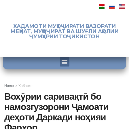
ХАДАМОТИ МУҲОҶИРАТИ ВАЗОРАТИ
МЕҲНАТ, МУҲОҶИРАТ ВА ШУҒЛИ АҲОЛИИ
ҶУМҲУРИИ ТОҶИКИСТОН
Home
Хабархо
Вохӯрии саривақтӣ бо
намозгузорони Ҷамоати
деҳоти Даркади ноҳияи
Фархор