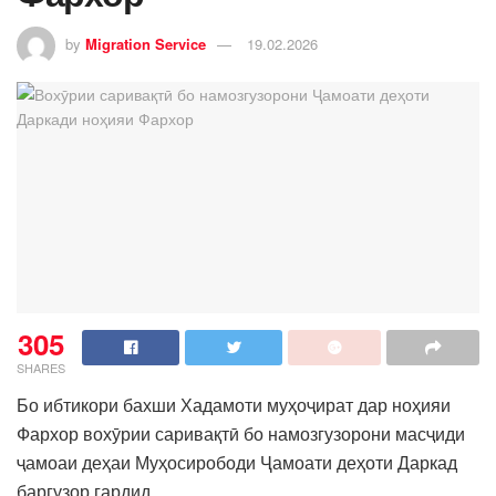
by
Migration Service
19.02.2026
305
SHARES
Бо ибтикори бахши Хадамоти муҳоҷират дар ноҳияи
Фархор вохӯрии саривақтӣ бо намозгузорони масҷиди
ҷамоаи деҳаи Муҳосирободи Ҷамоати деҳоти Даркад
баргузор гардид.