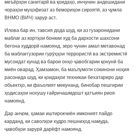
меъёрҳои санитарӣ ва қоидаҳо, инчунин андешидани
чораҳои муҳофизат аз бемориҳои сироятӣ, аз ҷумла
ВНМО (ВИЧ) зарур аст.
Илова бар ин, тавсия дода шуд, ки аз гузаронидани
маблағ аз кортҳои бонкии худ ба дархости шахсони
бегона худдорӣ намоянд, зеро чунин амал метавонад
ба маблағгузории гурӯҳҳои террористӣ ва экстремистӣ
мусоидат кунад ва барои онҳо ҷавобгарии қонунӣ ба
миён оварад. Ҳамзамон, ба маълумоти сокинони ноҳия
расонида шуд, ки қоидаҳои техникаи бехатариро дар
объектҳо, ки фаъолият мекунанд, бинобар пешгирии
ҳодисаҳои нохушу ғайричашмдошт қатъиян риоя
намоянд.
Дар анҷом, ҳамаи иштирокчиён имконият пайдо
карданд, ки саволҳои худро пешниҳод намуда,
ҷавобҳои зарурӣ дарёфт намоянд.