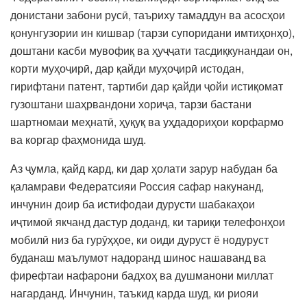
донистани забони русӣ, таъриху тамаддун ва асосҳои
қонунгузории ин кишвар (тарзи супоридани имтиҳонҳо),
доштани касби мувофиқ ва ҳуҷҷати тасдиқкунандаи он,
корти муҳоҷирӣ, дар қайди муҳоҷирӣ истодан,
гирифтани патент, тартиби дар қайди ҷойи истиқомат
гузоштани шаҳрвандони хориҷа, тарзи бастани
шартномаи меҳнатӣ, ҳуқуқ ва уҳдадориҳои корфармо
ва коргар фаҳмонида шуд.
Аз ҷумла, қайд кард, ки дар ҳолати зарур набудан ба
қаламрави Федератсияи Россия сафар накунанд,
инчунин доир ба истифодаи дурусти шабакаҳои
иҷтимоӣ якчанд дастур доданд, ки тариқи телефонҳои
мобилӣ низ ба гурӯҳҳое, ки оиди дуруст ё нодуруст
буданаш маълумот надоранд шинос нашаванд ва
фирефтаи нафарони бадхоҳ ва душманони миллат
нагарданд. Инчунин, таъкид карда шуд, ки риояи