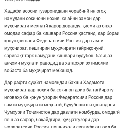
Ҳадафи асосии гузаронидани чорабинӣ ин огоҳ
намудани сокинони ноҳия, ки айни замон дар
муҳоҷирати меҳнатӣ қарор доранду, қисми аз онҳо
омодаи сафар ба кишвари Россия ҳастанд, дар бораи
қонунҳои нави Федератсияи Россия дар самти
муҳоҷират, пешгирии муҳоҷирати ғайриқонунӣ,
саривақт тарк намудани кишвари будубош баъд аз
анҷоми муҳлати раводид ва хатарҳои эҳтимолии
вобаста ба муҳоҷират мебошад.
Дар рафти суҳбат намояндаи бахши Хадамоти
муҳоҷират дар ноҳия ба сокинон доир ба тағйироту
иловаҳо ба қонунгузории Федератсияи Россия дар
самти муҳоҷирати меҳнатӣ, будубоши шаҳрвандони
Ҷумҳурии Тоҷикистон дар давлати номбурда, омодагӣ
пеш аз сафар, бақайдгирӣ, ҳуҷҷатгузорӣ дар
Федератсияи Россия, пешниҳоди сертификат оид ба