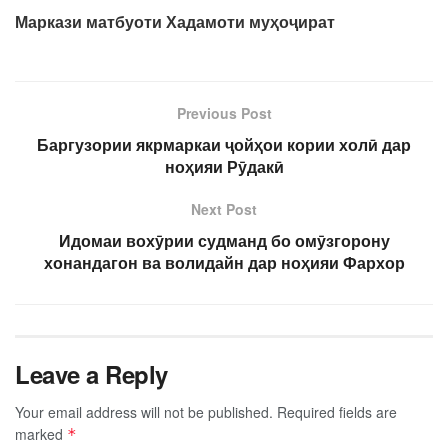
Маркази матбуоти Хадамоти муҳоҷират
Previous Post
Баргузории якрмаркаи ҷойҳои кории холӣ дар
ноҳияи Рӯдакӣ
Next Post
Идомаи вохӯрии судманд бо омӯзгорону
хонандагон ва волидайн дар ноҳияи Фархор
Leave a Reply
Your email address will not be published.
Required fields are
marked
*