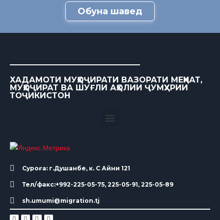
Обуна шавед
ХАДАМОТИ МУҲОҶИРАТИ ВАЗОРАТИ МЕҲНАТ,
МУҲОҶИРАТ ВА ШУҒЛИ АҲОЛИИ ҶУМҲУРИИ
ТОҶИКИСТОН
Суроға: г.Душанбе, к. С Айни 121
Тел/факс:+992-225-05-75, 225-05-91, 225-05-89
sh.umumi@migration.tj