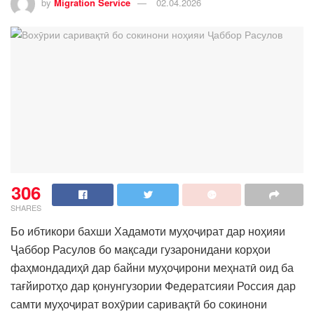
by
Migration Service
02.04.2026
306
SHARES
Бо ибтикори бахши Хадамоти муҳоҷират дар ноҳияи
Ҷаббор Расулов бо мақсади гузаронидани корҳои
фаҳмондадиҳӣ дар байни муҳоҷирони меҳнатӣ оид ба
тағйиротҳо дар қонунгузории Федератсияи Россия дар
самти муҳоҷират вохӯрии саривақтӣ бо сокинони