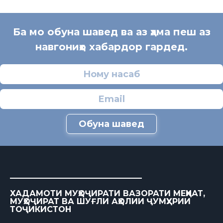
Ба мо обуна шавед ва аз ҳама пеш аз
навгониҳо хабардор гардед.
Обуна шавед
ХАДАМОТИ МУҲОҶИРАТИ ВАЗОРАТИ МЕҲНАТ,
МУҲОҶИРАТ ВА ШУҒЛИ АҲОЛИИ ҶУМҲУРИИ
ТОҶИКИСТОН