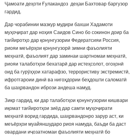
Ҷамоати деҳоти Ғулакандоз деҳаи Бахтовар баргузор
гардид.
Дар чорабинии мазкур мудири бахши Хадамоти
муҳоҷират дар ноҳия Саидов Сино бо сокинон доир ба
тағйиротҳо дар қонунгузории Федератсияи Россия,
риояи меъёрҳои қонунгузорӣ зимни фаъолияти
меҳнатӣ, фаъолият дар заминаи шартномаи меҳнатӣ,
риояи талаботҳои бехатарӣ дар истеҳсолот, огоҳонӣ
оид ба гурӯҳҳои хатарафзо, террористиву экстремистӣ,
ифротгароии динӣ ва нигоҳдории беҳдошти саломатӣ
ба шаҳрвандон ибрози андеша намуд.
Зикр гардид, ки дар талаботҳои қонунгузории кишвари
иқомат тағйиротҳои зиёд дар самти муҳоҷирати
меҳнатӣ ворид гардида, шаҳрвандонро зарур аст, ки
меъёрҳои муайяншударо риоя намуда, баъди ба даст
овардани иҷозатномаи фаъолияти меҳнатӣ бо