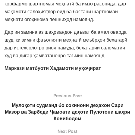
корфармо шартномаи меҳнатӣ ба имзо расонида, дар
мақомоти салоҳиятдор оид ба бастани шартномаи
меҳнатӣ огоҳинома пешниҳод намоянд.
Дар ин замина аз шаҳрвандон даъват ба амал оварда
шуд, ки зимни фаъолияти меҳнатӣ меъёрҳои бехатарӣ
дар истеҳсолотро риоя намуда, бехатарии саломатии
худ ва дигар ҳамватанонро таъмин намоянд.
Маркази матбуоти
Хадамоти му
ҳ
о
ҷ
ират
Previous Post
Мулоқоти судманд бо сокинони деҳахои Сари
Мазор ва Зарбеди Ҷамоати деҳоти Пулотони шаҳри
Конибодом
Next Post