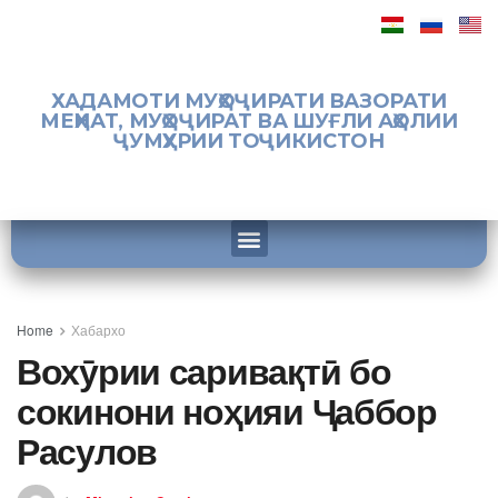
ХАДАМОТИ МУҲОҶИРАТИ ВАЗОРАТИ
МЕҲНАТ, МУҲОҶИРАТ ВА ШУҒЛИ АҲОЛИИ
ҶУМҲУРИИ ТОҶИКИСТОН
Home
Хабархо
Вохӯрии саривақтӣ бо
сокинони ноҳияи Ҷаббор
Расулов