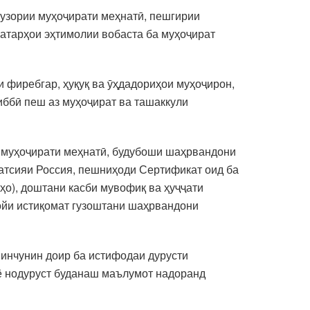
узории муҳоҷирати меҳнатӣ, пешгирии
хатарҳои эҳтимолии вобаста ба муҳоҷират
 фиребгар, ҳуқуқ ва ӯҳдадориҳои муҳоҷирон,
иббӣ пеш аз муҳоҷират ва ташаккули
ти муҳоҷирати меҳнатӣ, будубоши шаҳрвандони
ратсияи Россия, пешниҳоди Сертификат оид ба
ҳо), доштани касби мувофиқ ва ҳуҷҷати
ҷойи истиқомат гузоштани шаҳрвандони
 инчунин доир ба истифодаи дурусти
т ё нодуруст буданаш маълумот надоранд