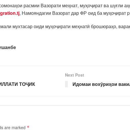
 сомонаҳои расмии Вазорати меҳнат, муҳоҷират ва шуғли а
gration.tj
, Намояндагии Вазорат дар ФР оид ба муҳоҷират p
рамали мухтасар оиди муҳоҷирати меҳнатӣ брошюраҳо, вара
Душанбе
Next Post
ИЛЛАТИ ТОҶИК
Идомаи вохӯриҳои ваки
lds are marked
*