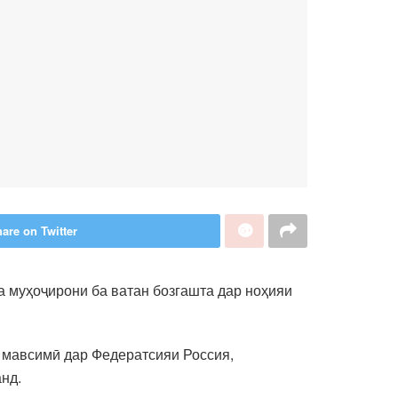
are on Twitter
а муҳоҷирони ба ватан бозгашта дар ноҳияи
и мавсимӣ дар Федератсияи Россия,
нд.