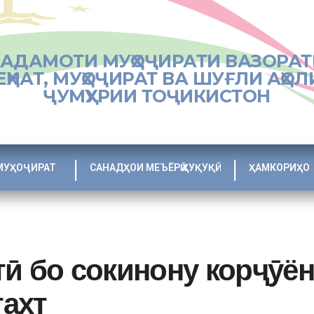
ХАДАМОТИ МУҲОҶИРАТИ ВАЗОРАТ
ЕҲНАТ, МУҲОҶИРАТ ВА ШУҒЛИ АҲОЛ
ҶУМҲУРИИ ТОҶИКИСТОН
МУҲОҶИРАТ
САНАДҲОИ МЕЪЁРӢ ҲУҚУҚӢ
ҲАМКОРИҲО
ӣ бо сокинону корҷӯён
ахт