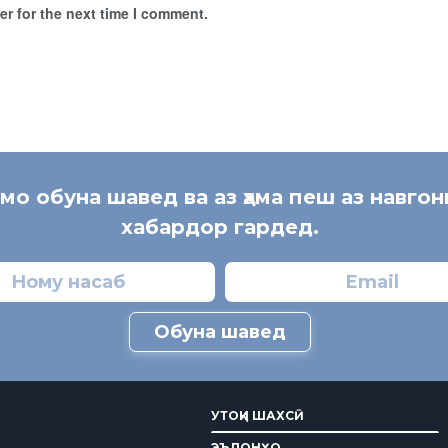
r for the next time I comment.
 мо обуна шавед ва аз ҳама пеш аз навгон
хабардор гардед.
Обуна шавед
УТОҚИ ШАХСӢ
ЭЪЛОНҲО