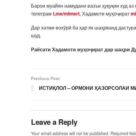
Барои муайян намудани вазъи ҳуқуқии худ аз
телеграм
t.me/mlmert
, Хадамоти муҳоҷират
mi
Дар хатми вохӯрӣ ба ҳар як шаҳрванд дасту
шуд.
Раёсати Хадамоти муҳоҷират дар шаҳри 
Previous Post
ИСТИҚЛОЛ – ОРМОНИ ҲАЗОРСОЛАИ М
Leave a Reply
Your email address will not be published.
Required fie