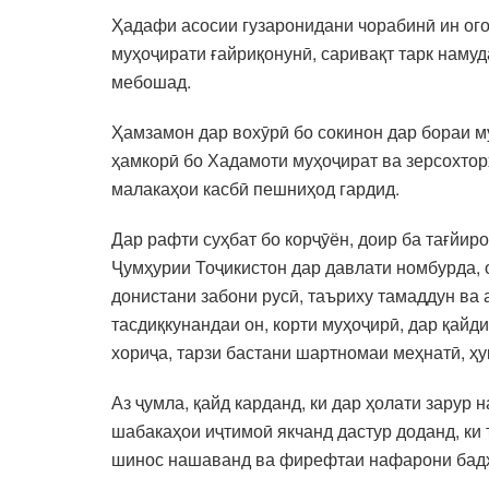
Ҳадафи асосии гузаронидани чорабинӣ ин ог
муҳоҷирати ғайриқонунӣ, саривақт тарк наму
мебошад.
Ҳамзамон дар вохӯрӣ бо сокинон дар бораи м
ҳамкорӣ бо Хадамоти муҳоҷират ва зерсохтор
малакаҳои касбӣ пешниҳод гардид.
Дар рафти суҳбат бо корҷӯён, доир ба тағйи
Ҷумҳурии Тоҷикистон дар давлати номбурда, 
донистани забони русӣ, таъриху тамаддун ва 
тасдиқкунандаи он, корти муҳоҷирӣ, дар қайд
хориҷа, тарзи бастани шартномаи меҳнатӣ, ҳ
Аз ҷумла, қайд карданд, ки дар ҳолати зарур
шабакаҳои иҷтимоӣ якчанд дастур доданд, ки 
шинос нашаванд ва фирефтаи нафарони бадх