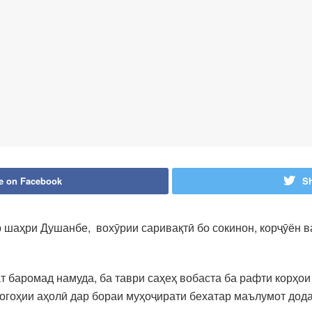
e on Facebook
Sh
 шаҳри Душанбе, вохӯрии саривақтӣ бо сокинон, корҷӯён в
 баромад намуда, ба таври саҳеҳ вобаста ба рафти корҳо
огоҳии аҳолӣ дар бораи муҳоҷирати бехатар маълумот дода