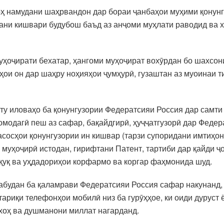
оҳ намудани шаҳрвандон дар бораи ҷанбаҳои муҳими қонунг
дани кишвари будубош баъд аз анҷоми муҳлати раводид ва 
уҳоҷирати бехатар, ҳангоми муҳоҷират вохӯрдан бо шахсони
ҳои он дар шаҳру ноҳияҳои ҷумҳурӣ, гузаштан аз муоинаи т
роту иловаҳо ба қонунгузории Федератсияи Россия дар сам
омодагӣ пеш аз сафар, бақайдгирӣ, ҳуҷҷатгузорӣ дар Феде
асосҳои қонунгузории ин кишвар (тарзи супоридани имтиҳон
и муҳоҷирӣ истодан, гирифтани Патент, тартиби дар қайди 
уқуқ ва уҳдадориҳои корфармо ва коргар фаҳмонида шуд.
 набудан ба қаламрави Федератсияи Россия сафар накунанд,
тариқи телефонҳои мобилӣ низ ба гурӯҳҳое, ки оиди дурус
оҳ ва душманони миллат нагарданд.