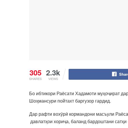
305
2.3k
Shar
SHARES
VIEWS
Бо ибтикори Раёсати Хадамоти муҳоҷират дар
Шоҳмансури пойтахт баргузор гардид.
Дар рафти вохӯрӣ кормандони масъули Раёсат
давлатҳои хориҷа, баланд бардоштани сатҳи 