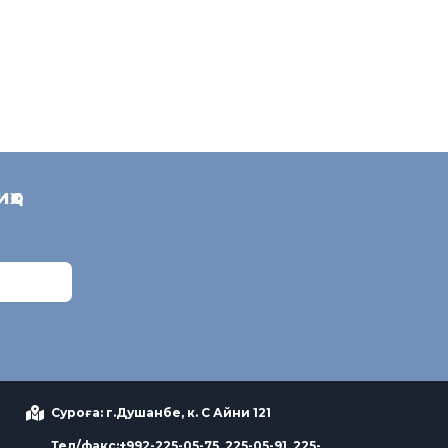
иҳо
Суроға: г.Душанбе, к. С Айни 121
Тел/факс:+992-225-05-75, 225-05-91, 225-