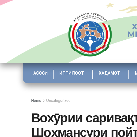
М
АСОСӢ
ИТТИЛООТ
ХАДАМОТ
Home
Uncategorized
Вохӯрии саривақт
Шоҳмансури пойт