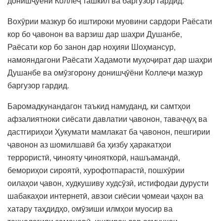
донишҷӯёни Коллеҷ ташкил ва баргузор гардид.
Вохӯрии мазкур бо иштироки муовини сардори Раёсати
кор бо ҷавонон ва варзиш дар шаҳри Душанбе,
Раёсати кор бо занон дар ноҳияи Шоҳмансур,
намояндагони Раёсати Хадамоти муҳоҷират дар шаҳри
Душанбе ва омӯзгорону донишҷӯёни Коллеҷи мазкур
баргузор гардид.
Баромадкунандагон таъкид намуданд, ки самтҳои
афзалиятноки сиёсати давлатии ҷавонон, таваҷҷуҳ ва
дастгириҳои Ҳукумати мамлакат ба ҷавонон, пешгирии
ҷавонон аз шомилшавӣ ба ҳизбу ҳаракатҳои
террористӣ, ҷинояту ҷинояткорӣ, нашъамандӣ,
бемориҳои сироятӣ, хурофотпарастӣ, пошхӯрии
оилаҳои ҷавон, худкушиву худсӯзӣ, истифодаи дурусти
шабакаҳои интернетӣ, авзои сиёсии ҷомеаи ҷаҳон ва
хатару таҳдидҳо, омӯзиши илмҳои муосир ва