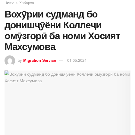
Home
Хабархо
Вохӯрии судманд бо
донишҷӯёни Коллеҷи
омӯзгорӣ ба номи Хосият
Махсумова
by
Migration Service
01.05.2024