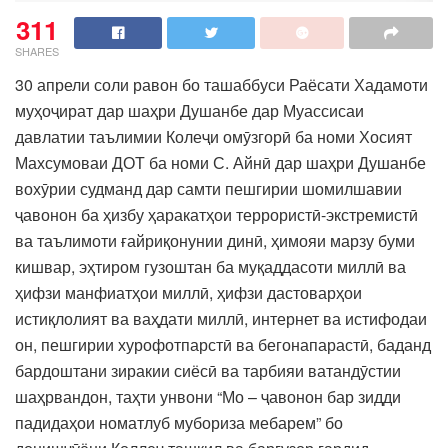
311
SHARES
30 апрели соли равон бо ташаббуси Раёсати Хадамоти
муҳоҷират дар шаҳри Душанбе дар Муассисаи
давлатии таълимии Колеҷи омӯзгорӣ ба номи Хосият
Махсумоваи ДОТ ба номи С. Айнӣ дар шаҳри Душанбе
вохӯрии судманд дар самти пешгирии шомилшавии
ҷавонон ба ҳизбу ҳаракатҳои террористӣ-экстремистӣ
ва таълимоти ғайриқонунии динӣ, ҳимояи марзу буми
кишвар, эҳтиром гузоштан ба муқаддасоти миллӣ ва
ҳифзи манфиатҳои миллӣ, ҳифзи дастоварҳои
истиқлолият ва ваҳдати миллӣ, интернет ва истифодаи
он, пешгирии хурофотпарстӣ ва бегонапарастӣ, баданд
бардоштани зиракии сиёсӣ ва тарбияи ватандӯстии
шаҳрвандон, таҳти унвони “Мо – ҷавонон бар зидди
падидаҳои номатлуб мубориза мебарем” бо