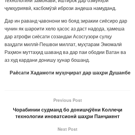
технологияи замонавӣ, иштирок дар озмунҳои
ҷумҳуриявӣ, касбомӯзӣ ибрози андеша намуданд.
Дар ин раванд ҷавонони мо бояд зиракии сиёсиро дар
чунин як шароити хело ҳасос аз даст надода, ҳамеша
дар атрофи сиёсати созандаи Асосгузори сулҳу
ваҳдати миллӣ-Пешвои миллат, муҳтарам Эмомалӣ
Раҳмон муттаҳид шаванд ва дар паи ободии Ватан ва
аз худ кардани донишу ҳунар бошанд.
Раёсати Хадамоти муҳоҷират дар шаҳри Душанбе
Previous Post
Чорабинии судманд бо донишҷӯёни Коллеҷи
технологии иноватсионӣ шаҳри Панҷакент
Next Post