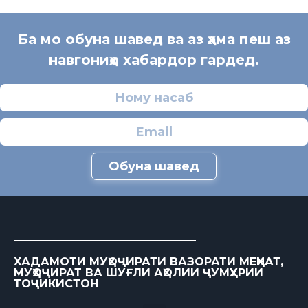
Ба мо обуна шавед ва аз ҳама пеш аз
навгониҳо хабардор гардед.
Обуна шавед
ХАДАМОТИ МУҲОҶИРАТИ ВАЗОРАТИ МЕҲНАТ,
МУҲОҶИРАТ ВА ШУҒЛИ АҲОЛИИ ҶУМҲУРИИ
ТОҶИКИСТОН