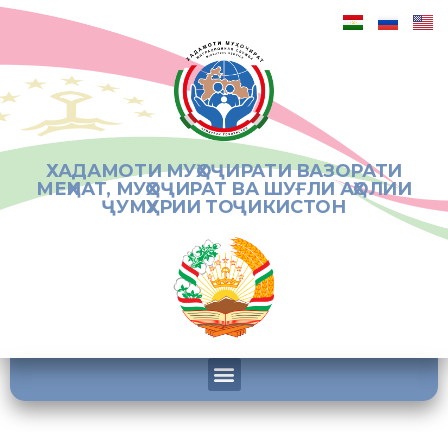
ХАДАМОТИ МУҲОҶИРАТИ ВАЗОРАТИ
МЕҲНАТ, МУҲОҶИРАТ ВА ШУҒЛИ АҲОЛИИ
ҶУМҲУРИИ ТОҶИКИСТОН