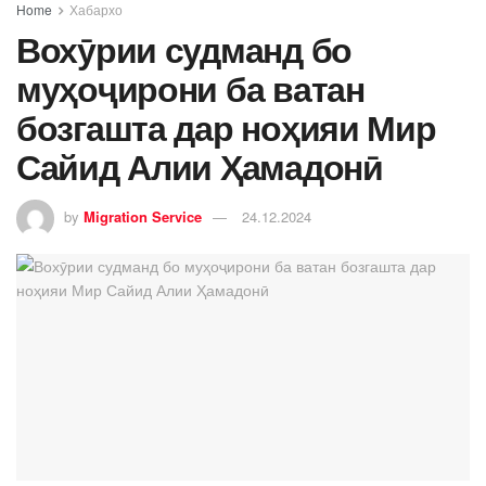
Home
Хабархо
Вохӯрии судманд бо
муҳоҷирони ба ватан
бозгашта дар ноҳияи Мир
Сайид Алии Ҳамадонӣ
by
Migration Service
24.12.2024