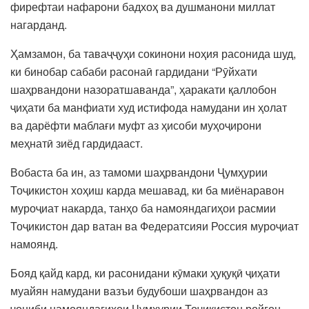
фирефтаи нафарони бадхоҳ ва душманони миллат
нагарданд.
Ҳамзамон, ба таваҷҷуҳи сокинони ноҳия расонида шуд,
ки бинобар сабаби расонаӣ гардидани “Рӯйхати
шаҳрвандони назоратшаванда”, ҳаракати қаллобон
ҷиҳати ба манфиати худ истифода намудани ин ҳолат
ва дарёфти маблағи муфт аз ҳисоби муҳоҷирони
меҳнатӣ зиёд гардидааст.
Вобаста ба ин, аз тамоми шаҳрвандони Ҷумҳурии
Тоҷикистон хоҳиш карда мешавад, ки ба миёнаравон
муроҷиат накарда, танҳо ба намояндагиҳои расмии
Тоҷикистон дар ватан ва Федератсияи Россия муроҷиат
намоянд.
Бояд қайд кард, ки расонидани кӯмаки ҳуқуқӣ ҷиҳати
муайян намудани вазъи будубоши шаҳрвандон аз
ҷониби намояндагиҳои Ҷумҳурии Тоҷикистон ройгон