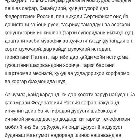
пеш аз сафар, бақайдгирӣ, ҳуҷҷатгузорӣ дар
Федератсияи Россия, пешниҳоди Сертификат оид ба
донистани забони русӣ, таъриху тамаддун ва асосҳои
қонунгузории ин кишвар (тарзи супоридани имтиҳонҳо),
доштани касби мувофиқ ва ҳуҷҷати тасдиқкунандаи он,
корти муҳоҷирӣ, дар қайди муҳоҷирӣ истодан,
гирифтани Патент, тартиби дар қайди ҷойи истиқомат
гузоштани шаҳрвандони хориҷа, тарзи бастани
шартномаи меҳнатӣ, ҳуқуқ ва уҳдадориҳои корфармо
ва коргар фаҳмонида шуд.
Аз ҷумла, қайд карданд, ки дар ҳолати зарур набудан ба
қаламрави Федератсияи Россия сафар накунанд,
инчунин доир ба истифодаи дурусти шабакаҳои
иҷтимоӣ якчанд дастур доданд, ки тариқи телефонҳои
мобилӣ низ ба гурӯҳҳое, ки оиди дуруст ё нодуруст
буданаш маълумот надоранд шинос нашаванд ва