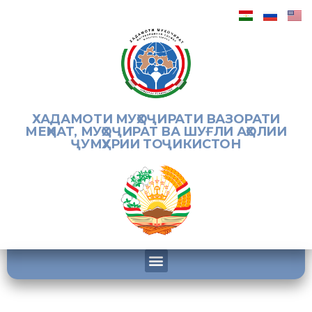
ХАДАМОТИ МУҲОҶИРАТИ ВАЗОРАТИ
МЕҲНАТ, МУҲОҶИРАТ ВА ШУҒЛИ АҲОЛИИ
ҶУМҲУРИИ ТОҶИКИСТОН