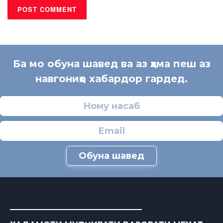
Ба мо обуна шавед ва аз ҳама пеш аз
навгониҳо хабардор гардед.
Обуна шавед