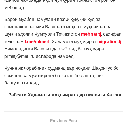
мебошад.
Барои муайян намудани вазъи ҳуқуқии худ аз
сомонаҳои расмии Вазорати меҳнат, муҳоҷират ва
шуғли аҳолии Ҷумҳурии Тоҷикистон
mehnat.tj
, саҳифаи
телеграм
t.me/mlmert
, Хадамоти муҳоҷират
migration.tj
,
Намояндагии Вазорат дар ФР оид ба муҳоҷират
prmstj@mail.ru истифода намоед.
Чунин як чорабинии судманд дар ноҳияи Шаҳритус бо
сокинон ва муҳоҷирони ба ватан бозгашта, низ
баргузор гардид.
Раёсати Хадамоти муҳоҷират дар вилояти Хатлон
Previous Post