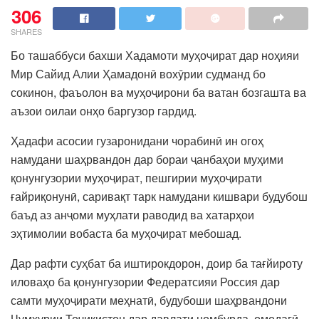
306
SHARES
Бо ташаббуси бахши Хадамоти муҳоҷират дар ноҳияи
Мир Сайид Алии Ҳамадонӣ вохӯрии судманд бо
сокинон, фаъолон ва муҳоҷирони ба ватан бозгашта ва
аъзои оилаи онҳо баргузор гардид.
Ҳадафи асосии гузаронидани чорабинӣ ин огоҳ
намудани шаҳрвандон дар бораи ҷанбаҳои муҳими
қонунгузории муҳоҷират, пешгирии муҳоҷирати
ғайриқонунӣ, саривақт тарк намудани кишвари будубош
баъд аз анҷоми муҳлати раводид ва хатарҳои
эҳтимолии вобаста ба муҳоҷират мебошад.
Дар рафти суҳбат ба иштирокдорон, доир ба тағйироту
иловаҳо ба қонунгузории Федератсияи Россия дар
самти муҳоҷирати меҳнатӣ, будубоши шаҳрвандони
Ҷумҳурии Тоҷикистон дар давлати номбурда, омодагӣ