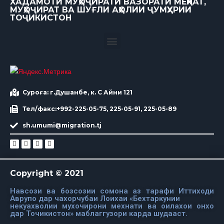
ХАДАМОТИ МУҲОҶИРАТИ ВАЗОРАТИ МЕҲНАТ,
МУҲОҶИРАТ ВА ШУҒЛИ АҲОЛИИ ҶУМҲУРИИ
ТОҶИКИСТОН
Суроға: г.Душанбе, к. С Айни 121
Тел/факс:+992-225-05-75, 225-05-91, 225-05-89
sh.umumi@migration.tj
Copyright © 2021
Навсози ва бозсозии сомона аз тарафи Иттиходи
Аврупо дар чахорчубаи Лоихаи «Бехтаркунии
некуахволии мухочирони мехнати ва оилахои онхо
дар Точикистон» маблаггузори карда шудааст.