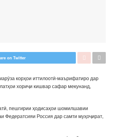
are on Twitter
марӯза корҳои иттилоотӣ-маърифатиро дар
влатҳои хориҷи кишвар сафар мекунанд,
натӣ, пешгирии ҳодисаҳои шомилшавии
аи Федератсияи Россия дар самти муҳоҷират,