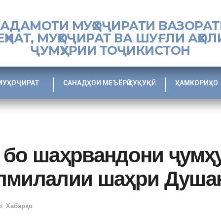
ХАДАМОТИ МУҲОҶИРАТИ ВАЗОРАТ
ЕҲНАТ, МУҲОҶИРАТ ВА ШУҒЛИ АҲОЛ
ҶУМҲУРИИ ТОҶИКИСТОН
МУҲОҶИРАТ
САНАДҲОИ МЕЪЁРӢ ҲУҚУҚӢ
ҲАМКОРИҲО
 бо шаҳрвандони ҷумҳ
лмилалии шаҳри Душа
о
,
Хабарҳо