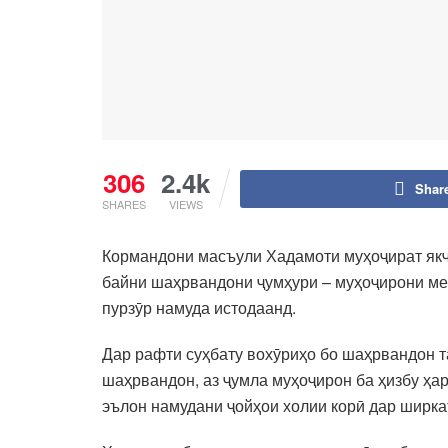
306
2.4k
Shar
SHARES
VIEWS
Кормандони масъули Хадамоти муҳоҷират якҷ
байни шаҳрвандони ҷумҳури – муҳоҷирони меҳ
пурзӯр намуда истодаанд.
Дар рафти суҳбату вохӯриҳо бо шаҳрвандон 
шаҳрвандон, аз ҷумла муҳоҷирон ба ҳизбу ҳа
эълон намудани ҷойҳои холии корӣ дар ширк