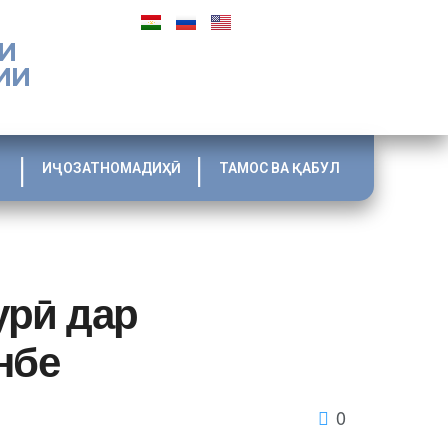
И
ИИ
ИҶОЗАТНОМАДИҲӢ
ТАМОС ВА ҚАБУЛ
урӣ дар
нбе
0