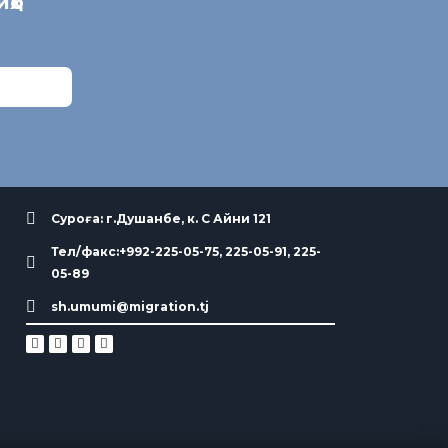
иҳо
Суроға: г.Душанбе, к. С Айни 121
Тел/факс:+992-225-05-75, 225-05-91, 225-
05-89
sh.umumi@migration.tj