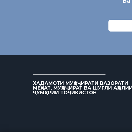
Ба
ХАДАМОТИ МУҲОҶИРАТИ ВАЗОРАТИ
МЕҲНАТ, МУҲОҶИРАТ ВА ШУҒЛИ АҲОЛИ
ҶУМҲУРИИ ТОҶИКИСТОН