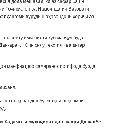
всия дода мешавад, ки аз сафар ба ин
ии Тоҷикистон ва Намояндагии Вазорати
рат ҳангоми вуруди шаҳрвандони хориҷӣ аз
а шароиту имконияти хуб мавҷуд буда,
Данғара», «Син силу текстил» ва дигар
.
тҳои манфиатдор самаранок истифода бурда,
адиҳанд.
қатор шаҳрвандон буклетҳои роҳнамои
уд.
и Хадамоти муҳоҷират дар шаҳри Душанбе