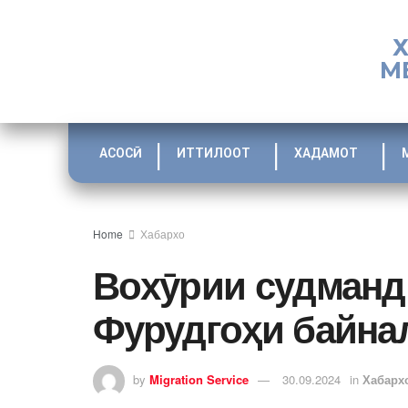
М
АСОСӢ
ИТТИЛООТ
ХАДАМОТ
Home
Хабархо
Вохӯрии судманд
Фурудгоҳи байна
by
Migration Service
30.09.2024
in
Хабарх