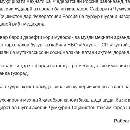
муҳоҷирати меҳнатӣ ба Федератсияи Россия равонаанд, та
тавсияи худдорӣ аз сафар ба ин кишварро Сафорати Ҷумҳур
Тоҷикистон дар Федератсияи Россия ба пурзӯр шудани назо
ҳавоӣ рабт медиҳанд.
ишвар барои дарёфти кори мувофиқ ва музди меҳнати арзанд
ар корхонаҳои бузург аз қабили НБО «Роғун», ҶСП «Ҷунтай-
алӣ ба мутахассисони соҳибмалакаи ватанӣ эҳтиёҷ доранд
авад, ки ҳар як фарди ватандӯстро мебояд аз ин имкония
анда гузорад.
вар худро эҳтиёт намуда, зиракию ҳушёрии хешро аз даст н
уҳоҷирони меҳнатӣ ҷавобҳои қаноатбахш дода шуда, ба як 
ират ва шуғли аҳолии Ҷумҳурии Тоҷикистон тақсим карда ш
Раёсат