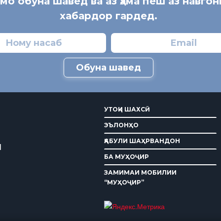
 мо обуна шавед ва аз ҳама пеш аз навгон
хабардор гардед.
Обуна шавед
УТОҚИ ШАХСӢ
ЭЪЛОНҲО
ҚАБУЛИ ШАҲРВАНДОН
И
БА МУҲОҶИР
ЗАМИМАИ МОБИЛИИ
“МУҲОҶИР”