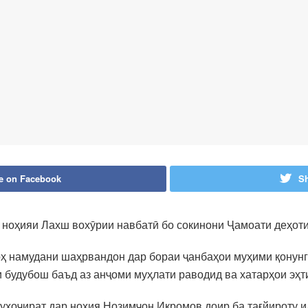
e on Facebook
Sh
ноҳияи Лахш вохӯрии навбатӣ бо сокинони Ҷамоати деҳоти
оҳ намудани шаҳрвандон дар бораи ҷанбаҳои муҳими қонунг
и будубош баъд аз анҷоми муҳлати раводид ва хатарҳои эҳ
уҳоҷират дар ноҳия Нозимҷон Икромов доир ба тағйироту и