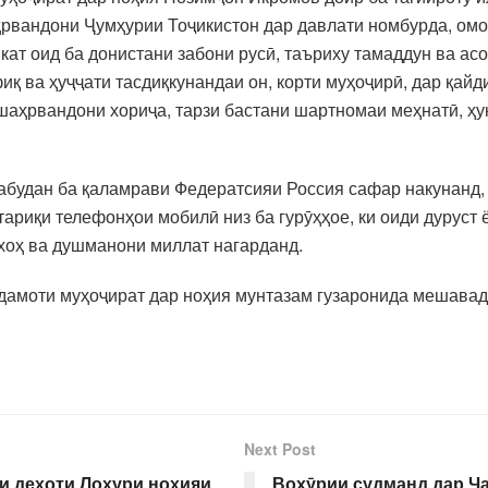
рвандони Ҷумҳурии Тоҷикистон дар давлати номбурда, омод
ат оид ба донистани забони русӣ, таъриху тамаддун ва асо
қ ва ҳуҷҷати тасдиқкунандаи он, корти муҳоҷирӣ, дар қайд
 шаҳрвандони хориҷа, тарзи бастани шартномаи меҳнатӣ, ҳу
 набудан ба қаламрави Федератсияи Россия сафар накунанд,
тариқи телефонҳои мобилӣ низ ба гурӯҳҳое, ки оиди дурус
оҳ ва душманони миллат нагарданд.
дамоти муҳоҷират дар ноҳия мунтазам гузаронида мешавад
Next Post
и деҳоти Лоҳури ноҳияи
Вохӯрии судманд дар Ҷ