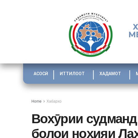
М
АСОСӢ
ИТТИЛООТ
ХАДАМОТ
Home
Хабархо
Вохӯрии судманд
болои ноҳияи Ла