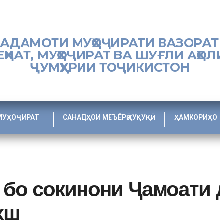
ХАДАМОТИ МУҲОҶИРАТИ ВАЗОРАТ
ЕҲНАТ, МУҲОҶИРАТ ВА ШУҒЛИ АҲОЛ
ҶУМҲУРИИ ТОҶИКИСТОН
МУҲОҶИРАТ
САНАДҲОИ МЕЪЁРӢ ҲУҚУҚӢ
ҲАМКОРИҲО
 бо сокинони Ҷамоати 
хш