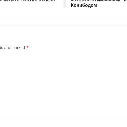
Конибодом
lds are marked
*