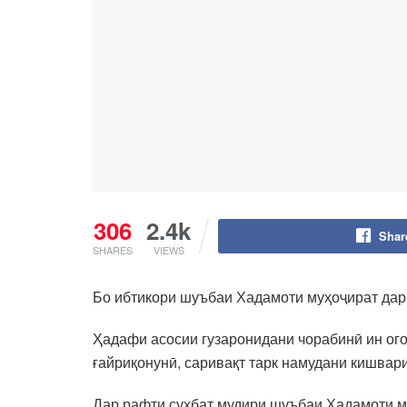
306
2.4k
Shar
SHARES
VIEWS
Бо ибтикори шуъбаи Хадамоти муҳоҷират дар 
Ҳадафи асосии гузаронидани чорабинӣ ин ог
ғайриқонунӣ, саривақт тарк намудани кишвар
Дар рафти суҳбат мудири шуъбаи Хадамоти м