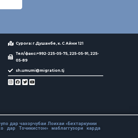
Суроға: г.Душанбе, к. С Айни 121
Тел/факс:+992-225-05-75, 225-05-91, 225-
05-89
sh.umumi@migration.tj
упо дар чахорчубаи Лоихаи «Бехтаркунии
хо дар Точикистон» маблаггузори карда