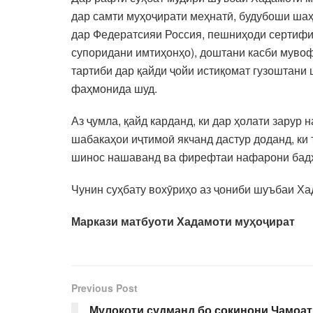
дар самти муҳоҷирати меҳнатӣ, будубоши шаҳ
дар Федератсияи Россия, пешниҳоди сертифик
супоридани имтиҳонҳо), доштани касби мувофи
тартиби дар қайди ҷойи истиқомат гузоштани
фаҳмонида шуд.
Аз ҷумла, қайд карданд, ки дар ҳолати зарур
шабакаҳои иҷтимоӣ якчанд дастур доданд, ки 
шинос нашаванд ва фирефтаи нафарони бадх
Чунин суҳбату вохӯриҳо аз ҷониби шуъбаи Ха
Маркази матбуоти Хадамоти муҳоҷират
Previous Post
Мулоқоти судманд бо сокинони Ҷамоат