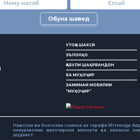
Обуна шавед
УТОҚИ ШАХСӢ
ЭЪЛОНҲО
ҚАБУЛИ ШАҲРВАНДОН
И
БА МУҲОҶИР
ЗАМИМАИ МОБИЛИИ
“МУҲОҶИР”
Навсози ва бозсозии сомона аз тарафи Иттиходи Авр
некуахволии мухочирони мехнати ва оилахои он
шудааст.