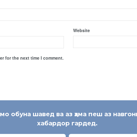
Website
r for the next time I comment.
 мо обуна шавед ва аз ҳама пеш аз навгон
хабардор гардед.