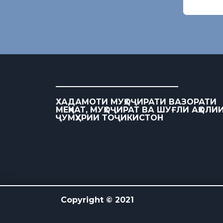
ХАДАМОТИ МУҲОҶИРАТИ ВАЗОРАТИ
МЕҲНАТ, МУҲОҶИРАТ ВА ШУҒЛИ АҲОЛИ
ҶУМҲУРИИ ТОҶИКИСТОН
Copyright © 2021