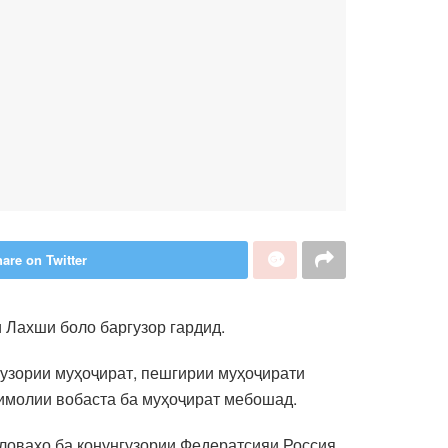
are on Twitter
 Лахши боло баргузор гардид.
узории муҳоҷират, пешгирии муҳоҷирати
тимолии вобаста ба муҳоҷират мебошад.
ловаҳо ба қонунгузории Федератсияи Россия