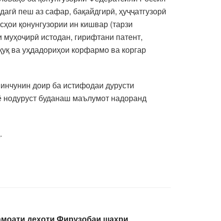
агӣ пеш аз сафар, бақайдгирӣ, ҳуҷҷатгузорӣ
сҳои қонунгузории ин кишвар (тарзи
и муҳоҷирӣ истодан, гирифтани патент,
қуқ ва уҳдадориҳои корфармо ва коргар
 инчунин доир ба истифодаи дурусти
т ё нодуруст буданаш маълумот надоранд
.
амоати деҳоти Фирузобаи шаҳри