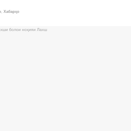
о
,
Хабарҳо