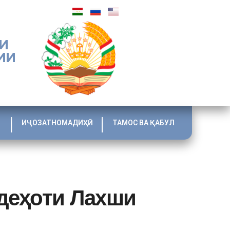
И
ИИ
ИҶОЗАТНОМАДИҲӢ
ТАМОС ВА ҚАБУЛ
деҳоти Лахши