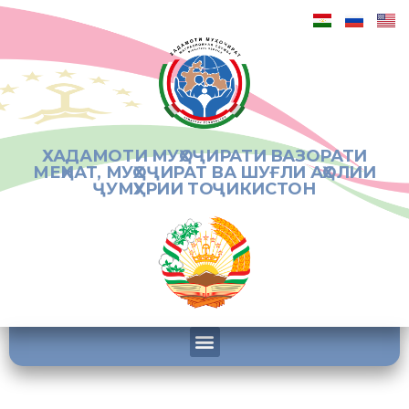
ХАДАМОТИ МУҲОҶИРАТИ ВАЗОРАТИ
МЕҲНАТ, МУҲОҶИРАТ ВА ШУҒЛИ АҲОЛИИ
ҶУМҲУРИИ ТОҶИКИСТОН