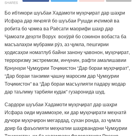
SHARES
Бо ибтикори шуъбаи Хадамоти муҳоҷират дар шаҳри
Исфара дар якҷоягӣ бо шуъбаи Рушди иҷтимоӣ ва
робита бо ҷомеа ва Раёсати маорифи шаҳр дар
Ҷамоати деҳоти Ворух вохӯрӣ бо сокинон вобаста ба
масъалаҳои мубрами рӯз, аз ҷумла, пешгирии
ҳодисаҳои номатлуб байни занону ҷавонон, муҳоҷират,
терроризму экстремизм, инчунин, рафти амалишавии
Қонунҳои Ҷумҳурии Тоҷикистон “Дар бораи муҳоҷират”,
“Дар бораи танзими ҷашну маросим дар Ҷумҳурии
Тоҷикистон” ва “Дар бораи масъулияти падару модар
дар таълиму тарбияи кудак” гузаронида шуд.
Сардори шуъбаи Хадамоти муҳоҷират дар шаҳри
Исфара оиди муаммоҳое, ки дар муҳоҷирати меҳнатӣ
дучори муҳоҷирон мегардад, сухан ронда, аз ҷумла
доир ба фаъолияти меҳнатии шаҳрвандони Ҷумҳурии
Тоҷикистон, ки ба қаламрави Федератсияи Россия