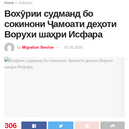
Home
Хабархо
Вохӯрии судманд бо
сокинони Ҷамоати деҳоти
Ворухи шаҳри Исфара
by
Migration Service
07.05.2025
306