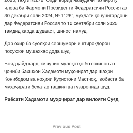
илова ба Фармони Президенти Федератсияи Россия аз
30 декабри соли 2024, № 1126”, муҳлати қонунигардонӣ
дар Федератсияи Россия то 10 сентябри соли 2025
тамдид карда шудааст, шинос намуд.
Дар охир ба суолҳои сершумори иштирокдорон
посухҳои мушаххас дода шуд.
Бояд қайд кард, ки чунин мулоқотҳо бо сокинон аз
ҷониби бахшҳои Хадамоти муҳоҷират дар шаҳри
Конибодом ва ноҳияи Куҳистони Мастчоҳ, вобаста ба
муҳоҷирати бехатар ташкил ва гузаронида шуд.
Раёсати Хадамоти муҳоҷират дар вилояти Суғд
Previous Post