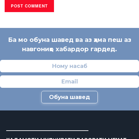
Ба мо обуна шавед ва аз ҳама пеш аз
навгониҳо хабардор гардед.
Обуна шавед