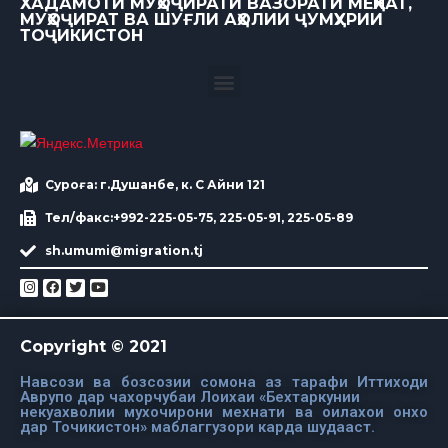
ХАДАМОТИ МУҲОҶИРАТИ ВАЗОРАТИ МЕҲНАТ,
МУҲОҶИРАТ ВА ШУҒЛИ АҲОЛИИ ҶУМҲУРИИ
ТОҶИКИСТОН
Суроға: г.Душанбе, к. С Айни 121
Тел/факс:+992-225-05-75, 225-05-91, 225-05-89
sh.umumi@migration.tj
Copyright © 2021
Навсози ва бозсозии сомона аз тарафи Иттиходи
Аврупо дар чахорчубаи Лоихаи «Бехтаркунии
некуахволии мухочирони мехнати ва оилахои онхо
дар Точикистон» маблаггузори карда шудааст.