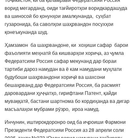
ворид мегарданд, оиди тағйиротҳои воридкардашуда
ва шиносоӣ бо қонунҳои амалкунанда, суҳбат
гузаронида, ба саволҳои шаҳрвандон посухҳои
қонеъкунанда шуд.
Ҳамзамон ба шаҳрвандоне, ки хоҳиши сафар барои
фаъолияти меҳнатӣ ба кишварҳои хориҷа, аз ҷумла
Федератсияи Россия сафар мекунанд дар бораи
тартиби дароз намудан ва ё кам намудани муҳлати
будубоши шаҳрвандони хориҷӣ ва шахсони
бешаҳрванд дар Федератсияи Россия, ба расмият
даровардани ҳуҷҷатҳо, гирифтани Патент, қайди
муваққатӣ, бастани шартнома бо кордиҳанда ва дигар
масъалаҳои мубрами рӯзро, ироа намуд.
Инчунин, иштирокдоронро оид ба иҷроиши Фармони
Президенти Федератсияи Россия аз 28 апрели соли
2025, таҳти №272 “Оиди ворид намудани тағйироту