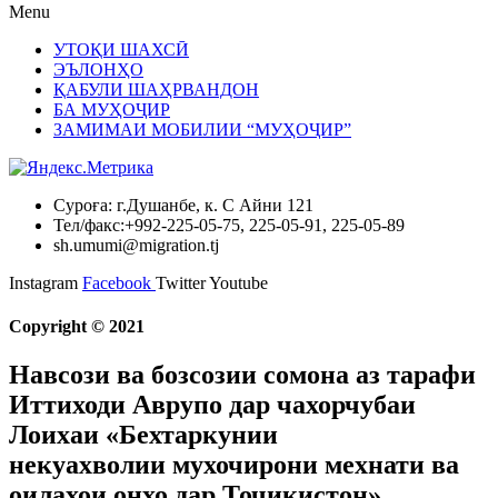
Menu
УТОҚИ ШАХСӢ
ЭЪЛОНҲО
ҚАБУЛИ ШАҲРВАНДОН
БА МУҲОҶИР
ЗАМИМАИ МОБИЛИИ “МУҲОҶИР”
Суроға: г.Душанбе, к. С Айни 121
Тел/факс:+992-225-05-75, 225-05-91, 225-05-89
sh.umumi@migration.tj
Instagram
Facebook
Twitter
Youtube
Copyright © 2021
Навсози ва бозсозии сомона аз тарафи
Иттиходи Аврупо дар чахорчубаи
Лоихаи «Бехтаркунии
некуахволии мухочирони мехнати ва
оилахои онхо дар Точикистон»