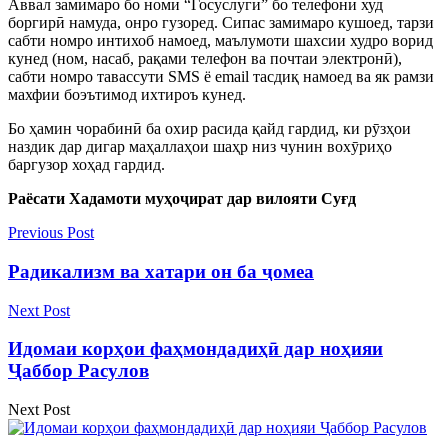
Аввал замимаро бо номи “Госуслуги” бо телефони худ
боргирӣ намуда, онро гузоред. Сипас замимаро кушоед, тарзи
сабти номро интихоб намоед, маълумоти шахсии худро ворид
кунед (ном, насаб, рақами телефон ва почтаи электронӣ),
сабти номро тавассути SMS ё email тасдиқ намоед ва як рамзи
махфии боэътимод ихтироъ кунед.
Бо ҳамин чорабинӣ ба охир расида қайд гардид, ки рӯзҳои
наздик дар дигар маҳаллаҳои шаҳр низ чунин вохӯриҳо
баргузор хоҳад гардид.
Раёсати Хадамоти муҳоҷират дар вилояти Суғд
Previous Post
Радикализм ва хатари он ба ҷомеа
Next Post
Идомаи корҳои фаҳмондадиҳӣ дар ноҳияи
Ҷаббор Расулов
Next Post