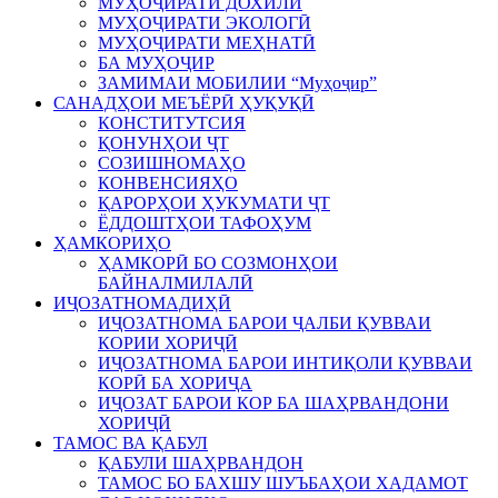
МУҲОҶИРАТИ ДОХИЛӢ
МУҲОҶИРАТИ ЭКОЛОГӢ
МУҲОҶИРАТИ МЕҲНАТӢ
БА МУҲОҶИР
ЗАМИМАИ МОБИЛИИ “Муҳоҷир”
САНАДҲОИ МЕЪЁРӢ ҲУҚУҚӢ
КОНСТИТУТСИЯ
ҚОНУНҲОИ ҶТ
СОЗИШНОМАҲО
КОНВЕНСИЯҲО
ҚАРОРҲОИ ҲУКУМАТИ ҶТ
ЁДДОШТҲОИ ТАФОҲУМ
ҲАМКОРИҲО
ҲАМКОРӢ БО СОЗМОНҲОИ
БАЙНАЛМИЛАЛӢ
ИҶОЗАТНОМАДИҲӢ
ИҶОЗАТНОМА БАРОИ ҶАЛБИ ҚУВВАИ
КОРИИ ХОРИҶӢ
ИҶОЗАТНОМА БАРОИ ИНТИҚОЛИ ҚУВВАИ
КОРӢ БА ХОРИҶА
ИҶОЗАТ БАРОИ КОР БА ШАҲРВАНДОНИ
ХОРИҶӢ
ТАМОС ВА ҚАБУЛ
ҚАБУЛИ ШАҲРВАНДОН
ТАМОС БО БАХШУ ШУЪБАҲОИ ХАДАМОТ