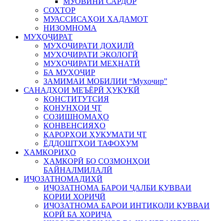
МУОВИНИ САРДОР
СОХТОР
МУАССИСАҲОИ ХАДАМОТ
НИЗОМНОМА
МУҲОҶИРАТ
МУҲОҶИРАТИ ДОХИЛӢ
МУҲОҶИРАТИ ЭКОЛОГӢ
МУҲОҶИРАТИ МЕҲНАТӢ
БА МУҲОҶИР
ЗАМИМАИ МОБИЛИИ “Муҳоҷир”
САНАДҲОИ МЕЪЁРӢ ҲУҚУҚӢ
КОНСТИТУТСИЯ
ҚОНУНҲОИ ҶТ
СОЗИШНОМАҲО
КОНВЕНСИЯҲО
ҚАРОРҲОИ ҲУКУМАТИ ҶТ
ЁДДОШТҲОИ ТАФОҲУМ
ҲАМКОРИҲО
ҲАМКОРӢ БО СОЗМОНҲОИ
БАЙНАЛМИЛАЛӢ
ИҶОЗАТНОМАДИҲӢ
ИҶОЗАТНОМА БАРОИ ҶАЛБИ ҚУВВАИ
КОРИИ ХОРИҶӢ
ИҶОЗАТНОМА БАРОИ ИНТИҚОЛИ ҚУВВАИ
КОРӢ БА ХОРИҶА