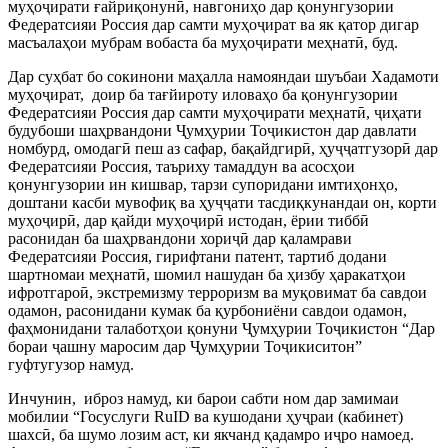
муҳоҷирати ғайриқонунӣ, навгониҳо дар қонунгузории
Федератсияи Россия дар самти муҳоҷират ва як қатор дигар
масъалаҳои мубрам вобаста ба муҳоҷирати меҳнатӣ, буд.
Дар суҳбат бо сокинони маҳалла намояндаи шуъбаи Хадамоти
муҳоҷират, доир ба тағйироту иловаҳо ба қонунгузории
Федератсияи Россия дар самти муҳоҷирати меҳнатӣ, ҷиҳати
будубоши шаҳрвандони Ҷумҳурии Тоҷикистон дар давлати
номбурд, омодагӣ пеш аз сафар, бақайдгирӣ, ҳуҷҷатгузорӣ дар
Федератсияи Россия, таъриху тамаддун ва асосҳои
қонунгузории ин кишвар, тарзи супоридани имтиҳонҳо,
доштани касби мувофиқ ва ҳуҷҷати тасдиқкунандаи он, корти
муҳоҷирӣ, дар қайди муҳоҷирӣ истодан, ёрии тиббӣ
расонидан ба шаҳрвандони хориҷӣ дар қаламрави
Федератсияи Россия, гирифтани патент, тартиб додани
шартномаи меҳнатӣ, шомил нашудан ба ҳизбу ҳаракатҳои
ифротгароӣ, экстремизму терроризм ва муқовимат ба савдои
одамон, расонидани кумак ба қурбониёни савдои одамон,
фаҳмонидани талаботҳои қонуни Ҷумҳурии Тоҷикистон “Дар
бораи ҷашну маросим дар Ҷумҳурии Тоҷикиситон”
гуфтугузор намуд.
Инчунин, иброз намуд, ки барои сабти ном дар замимаи
мобилии “Госуслуги RuID ва кушодани ҳуҷраи (кабинет)
шахсӣ, ба шумо лозим аст, ки якчанд қадамро иҷро намоед.