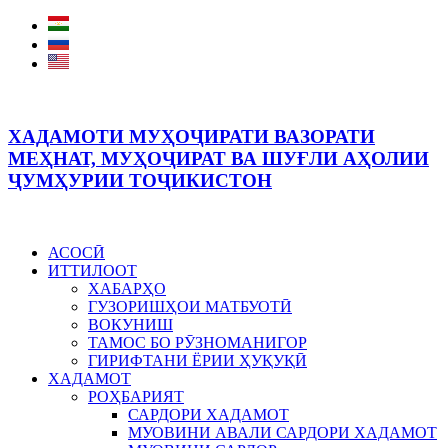
ХАДАМОТИ МУҲОҶИРАТИ ВАЗОРАТИ
МЕҲНАТ, МУҲОҶИРАТ ВА ШУҒЛИ АҲОЛИИ
ҶУМҲУРИИ ТОҶИКИСТОН
АСОСӢ
ИТТИЛООТ
ХАБАРҲО
ГУЗОРИШҲОИ МАТБУОТӢ
ВОКУНИШ
ТАМОС БО РӮЗНОМАНИГОР
ГИРИФТАНИ ЁРИИ ҲУҚУҚӢ
ХАДАМОТ
РОҲБАРИЯТ
САРДОРИ ХАДАМОТ
МУОВИНИ АВАЛИ САРДОРИ ХАДАМОТ