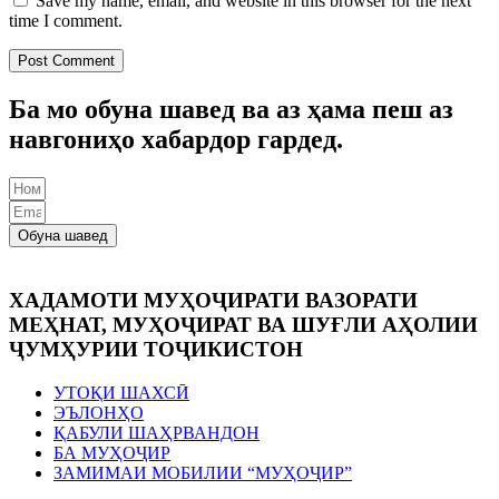
Save my name, email, and website in this browser for the next
time I comment.
Ба мо обуна шавед ва аз ҳама пеш аз
навгониҳо хабардор гардед.
Обуна шавед
ХАДАМОТИ МУҲОҶИРАТИ ВАЗОРАТИ
МЕҲНАТ, МУҲОҶИРАТ ВА ШУҒЛИ АҲОЛИИ
ҶУМҲУРИИ ТОҶИКИСТОН
УТОҚИ ШАХСӢ
ЭЪЛОНҲО
ҚАБУЛИ ШАҲРВАНДОН
БА МУҲОҶИР
ЗАМИМАИ МОБИЛИИ “МУҲОҶИР”