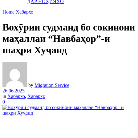
ДАР НОҲИЯҲО
Home
Хабархо
Вохӯрии судманд бо сокинони
маҳаллаи “Навбаҳор”-и
шаҳри Хуҷанд
by
Migration Service
26.06.2025
in
Хабархо
,
Хабарҳо
0