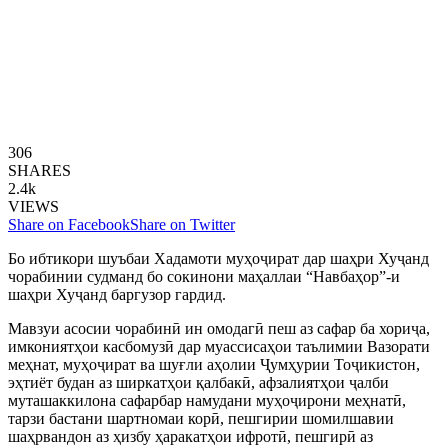
306
SHARES
2.4k
VIEWS
Share on Facebook
Share on Twitter
Бо ибтикори шуъбаи Хадамоти муҳоҷират дар шаҳри Хуҷанд
чорабинии судманд бо сокинони маҳаллаи “Навбаҳор”-и
шаҳри Хуҷанд баргузор гардид.
Мавзуи асосии чорабинӣ ин омодагӣ пеш аз сафар ба хориҷа,
имкониятҳои касбомузӣ дар муассисаҳои таълимии Вазорати
меҳнат, муҳоҷират ва шуғли аҳолии Ҷумҳурии Тоҷикистон,
эҳтиёт будан аз ширкатҳои қалбакӣ, афзалиятҳои ҷалби
муташаккилона сафарбар намудани муҳоҷирони меҳнатӣ,
тарзи бастани шартномаи корӣ, пешгирии шомилшавии
шаҳрвандон аз ҳизбу ҳаракатҳои ифротӣ, пешгирӣ аз