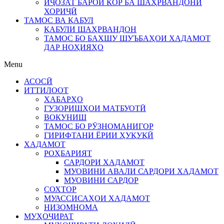
ИҶОЗАТ БАРОИ КОР БА ШАҲРВАНДОНИ
ХОРИҶӢ
ТАМОС ВА ҚАБУЛ
ҚАБУЛИ ШАҲРВАНДОН
ТАМОС БО БАХШУ ШУЪБАҲОИ ХАДАМОТ
ДАР НОҲИЯҲО
Menu
АСОСӢ
ИТТИЛООТ
ХАБАРҲО
ГУЗОРИШҲОИ МАТБУОТӢ
ВОКУНИШ
ТАМОС БО РӮЗНОМАНИГОР
ГИРИФТАНИ ЁРИИ ҲУҚУҚӢ
ХАДАМОТ
РОҲБАРИЯТ
САРДОРИ ХАДАМОТ
МУОВИНИ АВАЛИ САРДОРИ ХАДАМОТ
МУОВИНИ САРДОР
СОХТОР
МУАССИСАҲОИ ХАДАМОТ
НИЗОМНОМА
МУҲОҶИРАТ