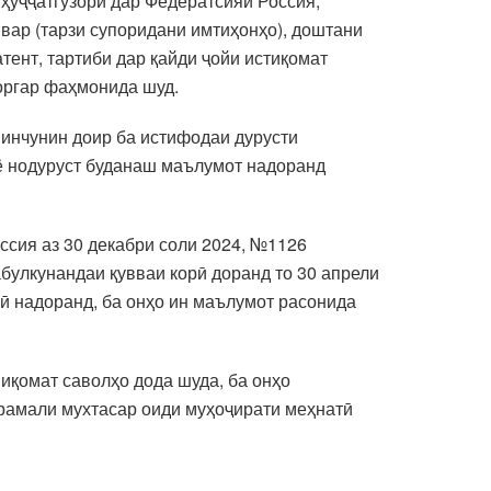
ҳуҷҷатгузорӣ дар Федератсияи Россия,
вар (тарзи супоридани имтиҳонҳо), доштани
тент, тартиби дар қайди ҷойи истиқомат
оргар фаҳмонида шуд.
 инчунин доир ба истифодаи дурусти
т ё нодуруст буданаш маълумот надоранд
ссия аз 30 декабри соли 2024, №1126
булкунандаи қувваи корӣ доранд то 30 апрели
ҳӣ надоранд, ба онҳо ин маълумот расонида
иқомат саволҳо дода шуда, ба онҳо
рамали мухтасар оиди муҳоҷирати меҳнатӣ