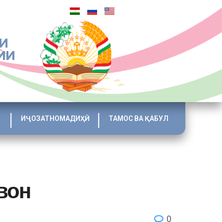
И
ИИ
ИҶОЗАТНОМАДИҲӢ
ТАМОС ВА ҚАБУЛ
вон
0