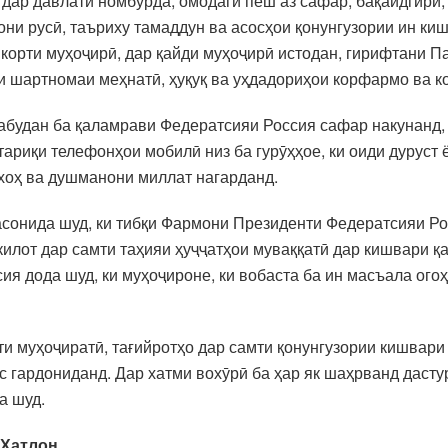
ар давлати номбурда, омодагӣ пеш аз сафар, бақайдгирӣ, 
ни русӣ, таъриху тамаддун ва асосҳои қонунгузории ин киш
 корти муҳоҷирӣ, дар қайди муҳоҷирӣ истодан, гирифтани Па
и шартномаи меҳнатӣ, ҳуқуқ ва уҳдадориҳои корфармо ва к
 набудан ба қаламрави Федератсияи Россия сафар накунанд,
тариқи телефонҳои мобилӣ низ ба гурӯҳҳое, ки оиди дурус
оҳ ва душманони миллат нагарданд.
асонида шуд, ки тибқи Фармони Президенти Федератсияи Ро
илот дар самти таҳияи ҳуҷҷатҳои муваққатӣ дар кишвари қа
сия дода шуд, ки муҳоҷироне, ки вобаста ба ин масъала ого
и муҳоҷиратӣ, тағийротҳо дар самти қонунгузории кишвари 
 гардониданд. Дар хатми вохӯрӣ ба ҳар як шаҳрванд дасту
отӣ тақсим карда шуд.
 Хатлон