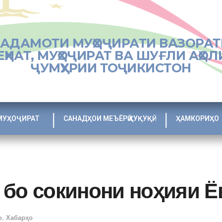
ХАДАМОТИ МУҲОҶИРАТИ ВАЗОРАТ
ЕҲНАТ, МУҲОҶИРАТ ВА ШУҒЛИ АҲОЛ
ҶУМҲУРИИ ТОҶИКИСТОН
МУҲОҶИРАТ
САНАДҲОИ МЕЪЁРӢ ҲУҚУҚӢ
ҲАМКОРИҲО
 бо сокинони ноҳияи Ё
о
,
Хабарҳо