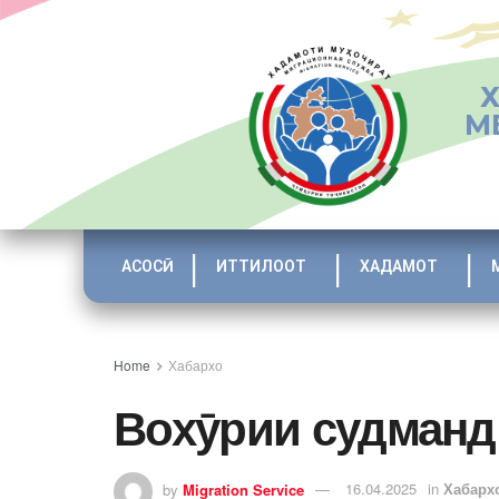
М
АСОСӢ
ИТТИЛООТ
ХАДАМОТ
Home
Хабархо
Вохӯрии судманд
by
Migration Service
16.04.2025
in
Хабарх