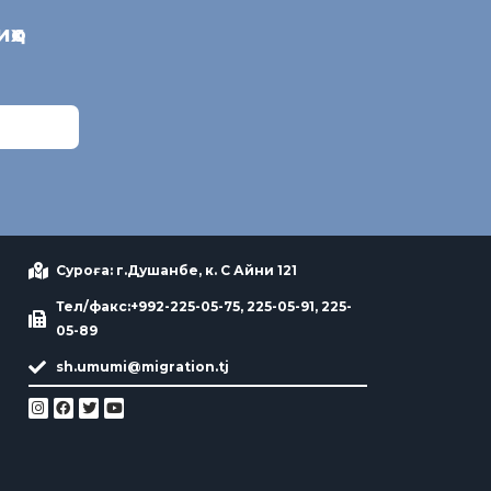
иҳо
Суроға: г.Душанбе, к. С Айни 121
Тел/факс:+992-225-05-75, 225-05-91, 225-
05-89
sh.umumi@migration.tj