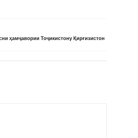
сни ҳамҷавории Тоҷикистону Қирғизистон