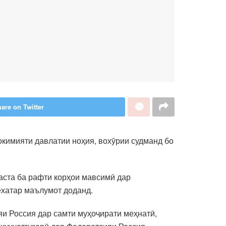
are on Twitter
окимияти давлатии ноҳия, вохӯрии судманд бо
аста ба рафти корҳои мавсимӣ дар
ехатар маълумот доданд.
яи Россия дар самти муҳоҷирати меҳнатӣ,