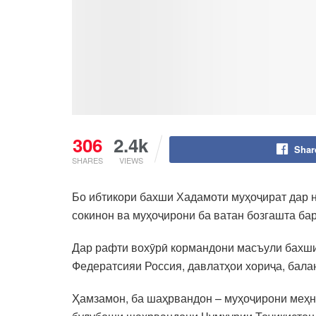
306
2.4k
Shar
SHARES
VIEWS
Бо ибтикори бахши Хадамоти муҳоҷират дар н
сокинон ва муҳоҷирони ба ватан бозгашта бар
Дар рафти вохӯрӣ кормандони масъули бахши
Федератсияи Россия, давлатҳои хориҷа, бала
Ҳамзамон, ба шаҳрвандон – муҳоҷирони меҳна