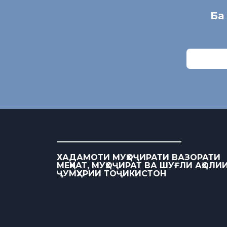
Ба
ХАДАМОТИ МУҲОҶИРАТИ ВАЗОРАТИ
МЕҲНАТ, МУҲОҶИРАТ ВА ШУҒЛИ АҲОЛИ
ҶУМҲУРИИ ТОҶИКИСТОН