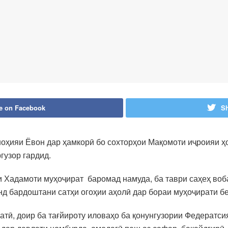
e on Facebook
Sh
оҳияи Ёвон дар ҳамкорӣ бо сохторҳои Мақомоти иҷроияи ҳ
гузор гардид.
 Хадамоти муҳоҷират баромад намуда, ба таври саҳеҳ воб
нд бардоштани сатҳи огоҳии аҳолӣ дар бораи муҳоҷирати б
тӣ, доир ба тағйироту иловаҳо ба қонунгузории Федератси