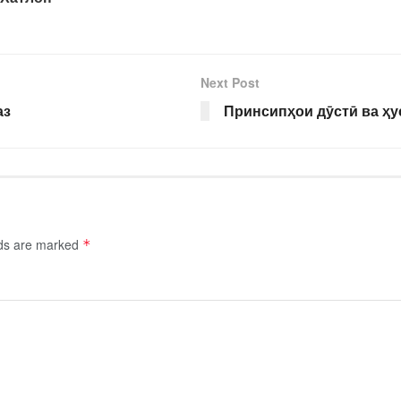
Next Post
аз
Принсипҳои дӯстӣ ва ҳу
lds are marked
*