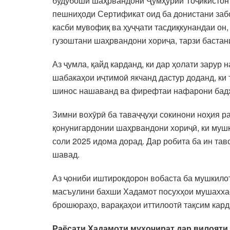
будубоши шаҳрвандони Ҷумҳурии Тоҷикистон д
пешниҳоди Сертификат оид ба донистани забо
касби мувофиқ ва ҳуҷҷати тасдиқкунандаи он,
гузоштани шаҳрвандони хориҷа, тарзи бастан
Аз ҷумла, қайд карданд, ки дар ҳолати зарур
шабакаҳои иҷтимоӣ якчанд дастур доданд, ки 
шинос нашаванд ва фирефтаи нафарони бадх
Зимни вохӯрӣ ба таваҷҷуҳи сокинони ноҳия р
қонунигардонии шаҳрвандони хориҷӣ, ки мушк
соли 2025 идома дорад. Дар робита ба ин тав
шавад.
Аз ҷониби иштирокдорон вобаста ба мушкилот
масъулини бахши Хадамот посухҳои мушаххас
брошюраҳо, варақаҳои иттило
Раёсати Хадамоти муҳоҷират дар вилояти