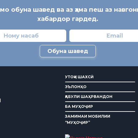
 мо обуна шавед ва аз ҳама пеш аз навгон
хабардор гардед.
Обуна шавед
УТОҚИ ШАХСӢ
ЭЪЛОНҲО
ҚАБУЛИ ШАҲРВАНДОН
И
БА МУҲОҶИР
ЗАМИМАИ МОБИЛИИ
“МУҲОҶИР”