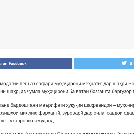
e on Facebook
Sh
модагии пеш аз сафари муҳоҷирони меҳнатӣ” дар шаҳри Бо
ни шаҳр, аз ҷумла муҳоҷирони ба ватан бозгашта баргузор 
ланд бардоштани маърифати ҳуқуқии шаҳрвандон – муҳоҷи
арзишҳои миллию фарҳангӣ, зуроварӣ дар оила, савдои ода
рӯз суханронӣ намуданд.