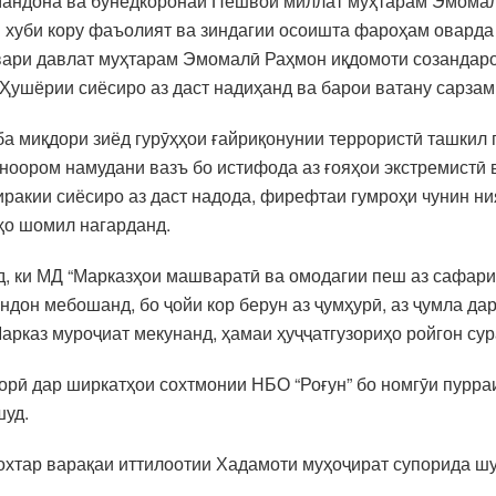
радмандона ва бунёдкоронаи Пешвои миллат муҳтарам Эмома
хуби кору фаъолият ва зиндагии осоишта фароҳам оварда шу
вари давлат муҳтарам Эмомалӣ Раҳмон иқдомоти созандаро 
 Ҳушёрии сиёсиро аз даст надиҳанд ва барои ватану сарза
ба миқдори зиёд гурӯҳҳои ғайриқонунии террористӣ ташкил
 ноором намудани вазъ бо истифода аз ғояҳои экстремистӣ
иракии сиёсиро аз даст надода, фирефтаи гумроҳи чунин ни
о ба онҳо шомил нагарданд.
, ки МД “Марказҳои машваратӣ ва омодагии пеш аз сафари 
ндон мебошанд, бо ҷойи кор берун аз ҷумҳурӣ, аз ҷумла да
арказ муроҷиат мекунанд, ҳамаи ҳуҷҷатгузориҳо ройгон сур
орӣ дар ширкатҳои сохтмонии НБО “Роғун” бо номгӯи пурра
шуд.
Бохтар варақаи иттилоотии Хадамоти муҳоҷират супорида ш