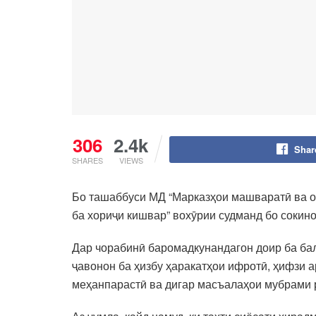
306
2.4k
Shar
SHARES
VIEWS
Бо ташаббуси МД “Марказҳои машваратӣ ва о
ба хориҷи кишвар” вохӯрии судманд бо сокино
Дар чорабинӣ баромадкунандагон доир ба ба
ҷавонон ба ҳизбу ҳаракатҳои ифротӣ, ҳифзи 
меҳанпарастӣ ва дигар масъалаҳои мубрами 