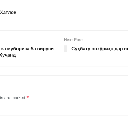
 Хатлон
Next Post
ва мубориза ба вируси
Суҳбату вохӯриҳо дар 
 Хуҷанд
lds are marked
*