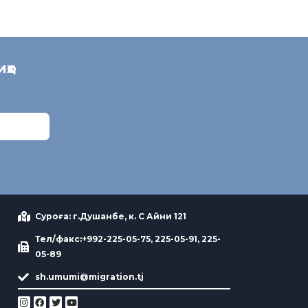
иҳо
Суроға: г.Душанбе, к. С Айни 121
Тел/факс:+992-225-05-75, 225-05-91, 225-
05-89
sh.umumi@migration.tj