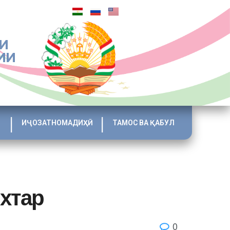
И
ИИ
ИҶОЗАТНОМАДИҲӢ
ТАМОС ВА ҚАБУЛ
хтар
0