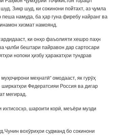
лӣ Раҳмон Ҷумҳурии Тоҷикистон торафт
д. Зикр шуд, ки сокинони пойтахт, аз ҷумла
пеша намуда, ба ҳар гуна фиребу найранг ва
минамон хизмат намоянд.
 гардидааст, ки онҳо фаъолияти хешро паҳн
 ва ҷалби бештари пайравон дар сартосари
ятҳои нопоки ҳизбу ҳаракатҳои тундрав
муҳоҷирони меҳнатӣ” омодааст, як гурӯҳ
р ширкатҳои Федератсияи Россия ва дигар
ат мегирад.
и ихтисосҳо, шароити корӣ, меъёри музди
уд.Чунин вохӯриҳои судманд бо сокинони