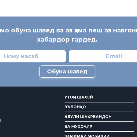
 мо обуна шавед ва аз ҳама пеш аз навгон
хабардор гардед.
Обуна шавед
УТОҚИ ШАХСӢ
ЭЪЛОНҲО
ҚАБУЛИ ШАҲРВАНДОН
И
БА МУҲОҶИР
ЗАМИМАИ МОБИЛИИ