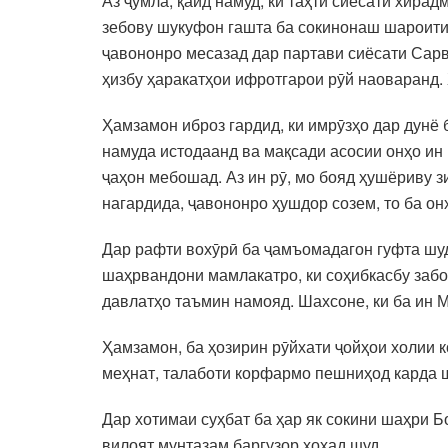
Аз ҷумла, қайд намуд, ки таҳти сиёсати хи
зебову шукуфон гашта ба сокинонаш шароити 
ҷавононро месазад дар партави сиёсати Сар
ҳизбу ҳаракатҳои ифротгарои рӯй наоваранд.
Ҳамзамон иброз гардид, ки имрӯзҳо дар дунё 
намуда истодаанд ва мақсади асосии онҳо ин
ҷаҳон мебошад. Аз ин рӯ, мо бояд ҳушёриву з
нагардида, ҷавононро ҳушдор созем, т
Дар рафти вохӯрӣ ба ҷамъомадагон гуфта шуд
шаҳрвандони мамлакатро, ки соҳибкасбу забо
давлатҳо таъмин намояд. Шахсоне, ки ба ин М
Ҳамзамон, ба ҳозирин рӯйхати ҷойҳои холии к
меҳнат, талаботи корфармо пешниҳод карда 
Дар хотимаи суҳбат ба ҳар як сокини шаҳри 
вилоят мунтазам баргузор хоҳад шуд.