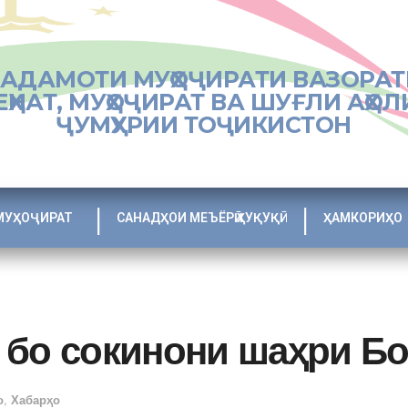
ХАДАМОТИ МУҲОҶИРАТИ ВАЗОРАТ
ЕҲНАТ, МУҲОҶИРАТ ВА ШУҒЛИ АҲОЛ
ҶУМҲУРИИ ТОҶИКИСТОН
МУҲОҶИРАТ
САНАДҲОИ МЕЪЁРӢ ҲУҚУҚӢ
ҲАМКОРИҲО
 бо сокинони шаҳри Бо
о
,
Хабарҳо