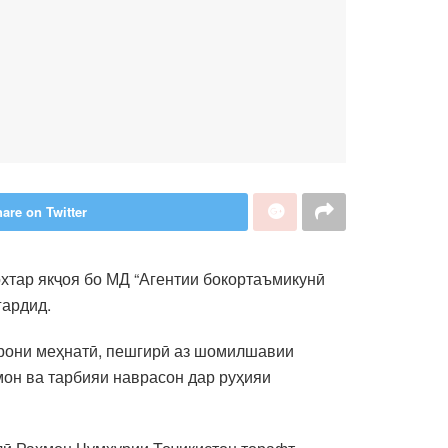
are on Twitter
хтар якҷоя бо МД “Агентии бокортаъмикунӣ
гардид.
рони меҳнатӣ, пешгирӣ аз шомилшавии
мон ва тарбияи наврасон дар руҳияи