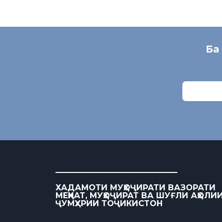
Ба
ХАДАМОТИ МУҲОҶИРАТИ ВАЗОРАТИ
МЕҲНАТ, МУҲОҶИРАТ ВА ШУҒЛИ АҲОЛИ
ҶУМҲУРИИ ТОҶИКИСТОН