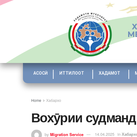
М
АСОСӢ
ИТТИЛООТ
ХАДАМОТ
Home
Хабархо
Вохӯрии судманд
by
Migration Service
14.04.2025
in
Хабарх