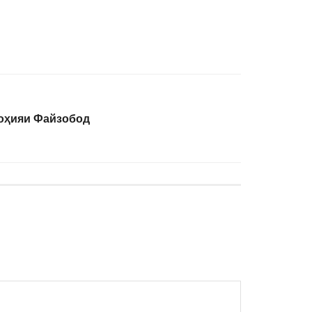
ноҳияи Файзобод