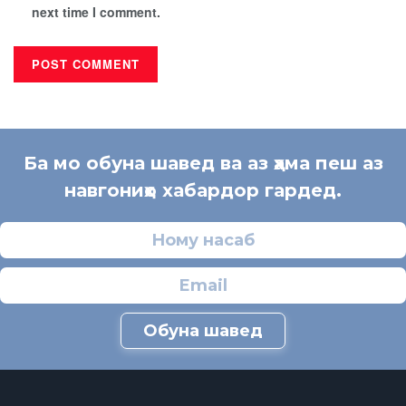
next time I comment.
Ба мо обуна шавед ва аз ҳама пеш аз
навгониҳо хабардор гардед.
Обуна шавед