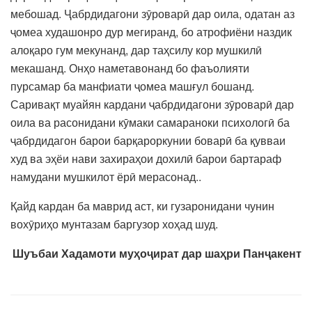
мебошад. Ҷабрдидагони зӯроварӣ дар оила, одатан аз
ҷомеа худашонро дур мегиранд, бо атрофиёни наздик
алоқаро гум мекунанд, дар таҳсилу кор мушкилӣ
мекашанд. Онҳо наметавонанд бо фаъолияти
пурсамар ба манфиати ҷомеа машғул бошанд.
Саривақт муайян кардани ҷабрдидагони зӯроварӣ дар
оила ва расонидани кӯмаки самараноки психологӣ ба
ҷабрдидагон барои барқароркунии боварӣ ба қувваи
худ ва эҳёи нави захираҳои дохилӣ барои бартараф
намудани мушкилот ёрӣ мерасонад..
Қайд кардан ба маврид аст, ки гузаронидани чунин
вохӯриҳо мунтазам баргузор хоҳад шуд.
Шуъбаи Хадамоти муҳоҷират дар шаҳри Панҷакент