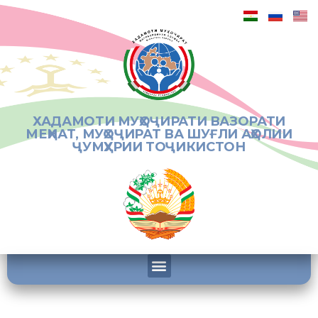
ХАДАМОТИ МУҲОҶИРАТИ ВАЗОРАТИ
МЕҲНАТ, МУҲОҶИРАТ ВА ШУҒЛИ АҲОЛИИ
ҶУМҲУРИИ ТОҶИКИСТОН