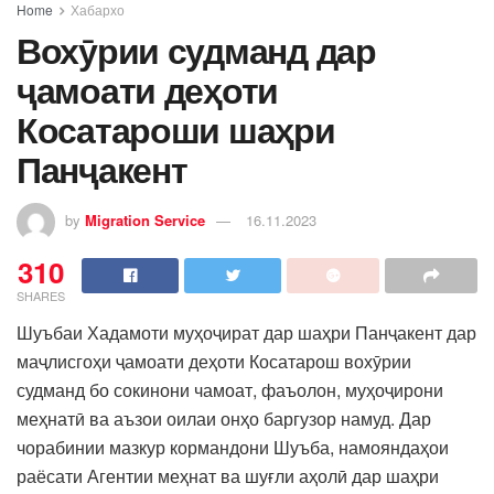
Home
Хабархо
Вохӯрии судманд дар
ҷамоати деҳоти
Косатароши шаҳри
Панҷакент
by
Migration Service
16.11.2023
310
SHARES
Шуъбаи Хадамоти муҳоҷират дар шаҳри Панҷакент дар
маҷлисгоҳи ҷамоати деҳоти Косатарош вохӯрии
судманд бо сокинони чамоат, фаъолон, муҳоҷирони
меҳнатӣ ва аъзои оилаи онҳо баргузор намуд. Дар
чорабинии мазкур кормандони Шуъба, намояндаҳои
раёсати Агентии меҳнат ва шуғли аҳолӣ дар шаҳри