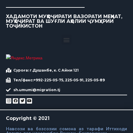
ХАДАМОТИ МУҲОҶИРАТИ ВАЗОРАТИ МЕҲНАТ,
МУҲОҶИРАТ ВА ШУҒЛИ АҲОЛИИ ҶУМҲУРИИ
ТОҶИКИСТОН
Суроға: г.Душанбе, к. С Айни 121
Тел/факс:+992-225-05-75, 225-05-91, 225-05-89
sh.umumi@migration.tj
Copyright © 2021
Навсози ва бозсозии сомона аз тарафи Иттиходи