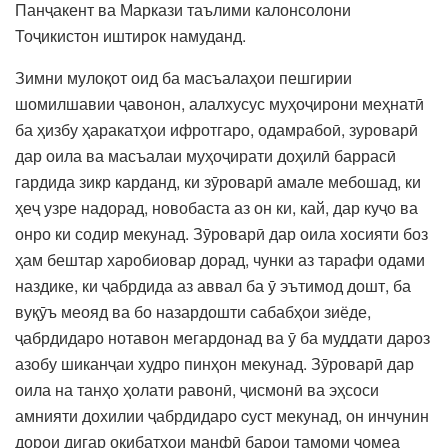
Панҷакент ва Маркази таълими калонсолони
Тоҷикистон иштирок намуданд.
Зимни мулоқот оид ба масъалаҳои пешгирии
шомилшавии ҷавонон, алалхусус муҳоҷирони меҳнатӣ
ба ҳизбу ҳаракатҳои ифротгаро, одамрабоӣ, зуроварӣ
дар оила ва масъалаи муҳоҷирати доҳилӣ баррасӣ
гардида зикр карданд, ки зӯроварӣ амале мебошад, ки
ҳеҷ узре надорад, новобаста аз он ки, кай, дар куҷо ва
онро ки содир мекунад. Зӯроварӣ дар оила хосияти боз
ҳам бештар харобиовар дорад, чунки аз тарафи одами
наздике, ки ҷабрдида аз аввал ба ӯ эътимод дошт, ба
вуқӯъ меояд ва бо назардошти сабабҳои зиёде,
ҷабрдидаро нотавон мегардонад ва ӯ ба муддати дароз
азобу шиканҷаи худро пинҳон мекунад. Зӯроварӣ дар
оила на танҳо ҳолати равонӣ, ҷисмонӣ ва эҳсоси
амнияти дохилии ҷабрдидаро cуст мекунад, он инчунин
дорои дигар оқибатҳои манфӣ барои тамоми ҷомеа