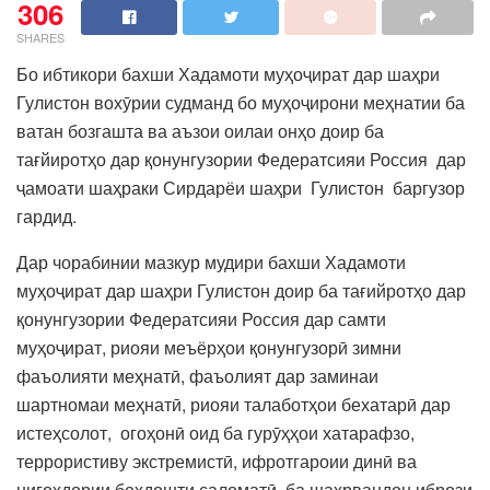
306
SHARES
Бо ибтикори бахши Хадамоти муҳоҷират дар шаҳри
Гулистон вохӯрии судманд бо муҳоҷирони меҳнатии ба
ватан бозгашта ва аъзои оилаи онҳо доир ба
тағйиротҳо дар қонунгузории Федератсияи Россия дар
ҷамоати шаҳраки Сирдарёи шаҳри Гулистон баргузор
гардид.
Дар чорабинии мазкур мудири бахши Хадамоти
муҳоҷират дар шаҳри Гулистон доир ба тағийротҳо дар
қонунгузории Федератсияи Россия дар самти
муҳоҷират, риояи меъёрҳои қонунгузорӣ зимни
фаъолияти меҳнатӣ, фаъолият дар заминаи
шартномаи меҳнатӣ, риояи талаботҳои бехатарӣ дар
истеҳсолот, огоҳонӣ оид ба гурӯҳҳои хатарафзо,
террористиву экстремистӣ, ифротгароии динӣ ва
нигоҳдории беҳдошти саломатӣ ба шаҳрвандон ибрози