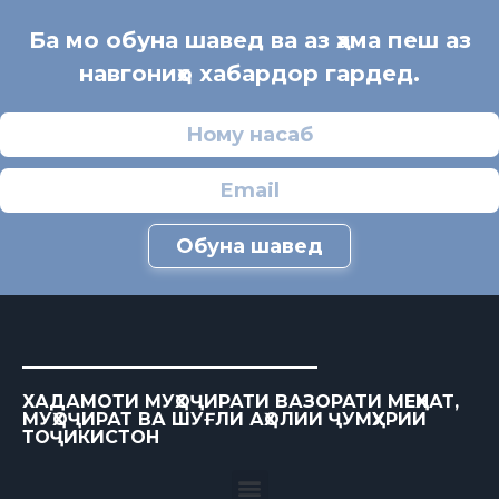
Ба мо обуна шавед ва аз ҳама пеш аз
навгониҳо хабардор гардед.
Обуна шавед
ХАДАМОТИ МУҲОҶИРАТИ ВАЗОРАТИ МЕҲНАТ,
МУҲОҶИРАТ ВА ШУҒЛИ АҲОЛИИ ҶУМҲУРИИ
ТОҶИКИСТОН