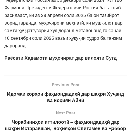
Фармони Президенти Федератсияи Россия ба тасвиб
расидааст, ки аз 28 апрели соли 2025 ба он тағийрот
ворид гардида, муҳоҷирони меҳнатӣ, ки мушкилот дар
самти ҳуҷҷатгузории худ доранд метавонанд то санаи
10 сентябри соли 2025 вазъи ҳуқуқии худро ба танзим
дароранд.
Раёсати Хадамоти муҳоҷират дар вилояти Суғд
Previous Post
Идомаи корҳои фаҳмондадиҳӣ дар шаҳри Хуҷанд
ва ноҳияи Айнӣ
Next Post
Чорабиниҳои иттилоотӣ – фаҳмондадиҳӣ дар
шаҳри Истаравшан, ноҳияҳои Спитамен ва Ҷаббор