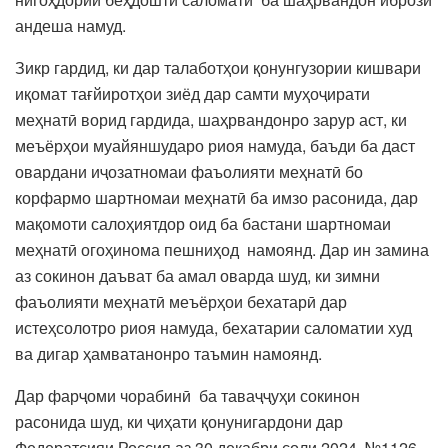
андеша намуд.
Зикр гардид, ки дар талаботҳои қонунгузории кишвари
иқомат тағйиротҳои зиёд дар самти муҳоҷирати
меҳнатӣ ворид гардида, шаҳрвандонро зарур аст, ки
меъёрҳои муайяншударо риоя намуда, баъди ба даст
овардани иҷозатномаи фаъолияти меҳнатӣ бо
корфармо шартномаи меҳнатӣ ба имзо расонида, дар
мақомоти салоҳиятдор оид ба бастани шартномаи
меҳнатӣ огоҳинома пешниҳод намоянд. Дар ин замина
аз сокинон даъват ба амал оварда шуд, ки зимни
фаъолияти меҳнатӣ меъёрҳои бехатарӣ дар
истеҳсолотро риоя намуда, бехатарии саломатии худ
ва дигар ҳамватанонро таъмин намоянд.
Дар фарҷоми чорабинӣ ба таваҷҷуҳи сокинон
расонида шуд, ки ҷиҳати қонунигардони дар
Федератсияи Россия аз 30 декабри соли 2024, №1126