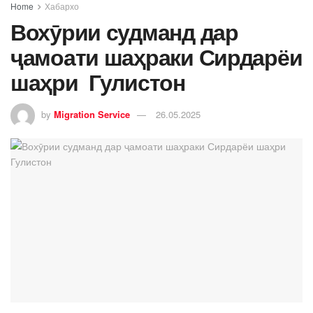
Home
Хабархо
Вохӯрии судманд дар
ҷамоати шаҳраки Сирдарёи
шаҳри Гулистон
by
Migration Service
26.05.2025