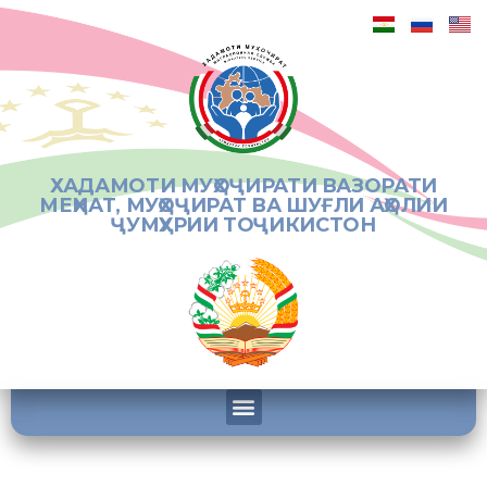
ХАДАМОТИ МУҲОҶИРАТИ ВАЗОРАТИ
МЕҲНАТ, МУҲОҶИРАТ ВА ШУҒЛИ АҲОЛИИ
ҶУМҲУРИИ ТОҶИКИСТОН