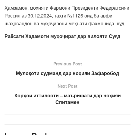
Ҳамзамон, моҳияти Фармони Президенти Федератсияи
Россия аз 30.12.2024, таҳти №1126 оид ба авфи
шаҳрвандон ва муҳоҷирони меҳнатӣ фаҳмонида шуд.
Раёсати Хадамоти муҳоҷират дар вилояти Суғд
Previous Post
Мулоқоти судманд дар ноҳияи Зафаробод
Next Post
Корҳои иттилоотӣ – маърифатӣ дар ноҳияи
Спитамен