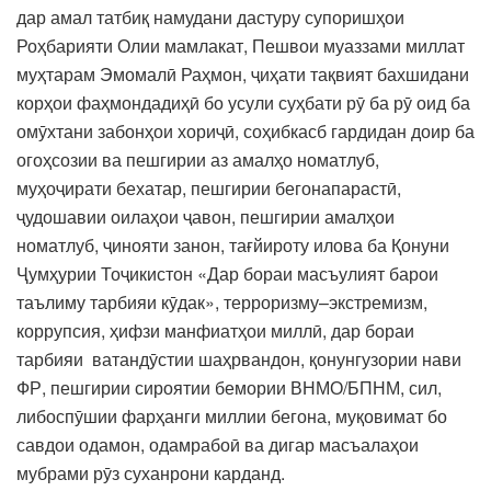
дар амал татбиқ намудани дастуру супоришҳои
Роҳбарияти Олии мамлакат, Пешвои муаззами миллат
муҳтарам Эмомалӣ Раҳмон, ҷиҳати тақвият бахшидани
корҳои фаҳмондадиҳӣ бо усули суҳбати рӯ ба рӯ оид ба
омӯхтани забонҳои хориҷӣ, соҳибкасб гардидан доир ба
огоҳсозии ва пешгирии аз амалҳо номатлуб,
муҳоҷирати бехатар, пешгирии бегонапарастӣ,
ҷудошавии оилаҳои ҷавон, пешгирии амалҳои
номатлуб, ҷинояти занон, тағйироту илова ба Қонуни
Ҷумҳурии Тоҷикистон «Дар бораи масъулият барои
таълиму тарбияи кӯдак», терроризму–экстремизм,
коррупсия, ҳифзи манфиатҳои миллӣ, дар бораи
тарбияи ватандӯстии шаҳрвандон, қонунгузории нави
ФР, пешгирии сироятии бемории ВНМО/БПНМ, сил,
либоспӯшии фарҳанги миллии бегона, муқовимат бо
савдои одамон, одамрабоӣ ва дигар масъалаҳои
мубрами рӯз суханрони карданд.