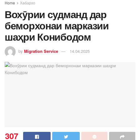
Home
Хабархо
Вохӯрии судманд дар
беморхонаи марказии
шаҳри Конибодом
by
Migration Service
14.04.2025
307