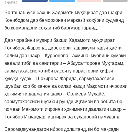
SHARES
Бо ташаббуси бахши Хадамоти муҳоҷират дар шаҳри
Конибодом дар беморхонаи марказӣ вохӯрии судманд
бо кормандони соҳаи тиб баргузор гардид.
Дар чорабинӣ мудири бахши Хадамоти муҳоҷират
Толибова Фарзона, директори ташаккули тарзи ҳаёти
солим дар шаҳр – Қурбонова Тахмина, муовини кумаки
аввали тибӣ ва санитарии – Абдусатторова Муҳтарам,
сармутахассис котиби васояту парастории ҳифзи
ҳуқуқи кӯдак – Шокирова Фарида, сармутахассиси
шуъбаи кор бо занон ва оилаи назди Мақомоти иҷроияи
ҳокимияти давлатии шаҳр – Солиева Муҳайё,
сармутахассиси шуъбаи рушди иҷтимоӣ ва робита бо
ҷомеаи Мақомоти иҷроияи ҳокимияти давлатии шаҳр –
Толибов Искандар иштирок ва суханронӣ намуданд.
Баромадкунандагон иброз долштанд, ки бо мақсади