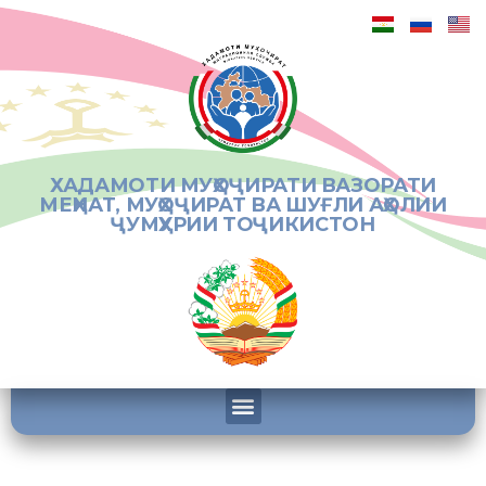
ХАДАМОТИ МУҲОҶИРАТИ ВАЗОРАТИ
МЕҲНАТ, МУҲОҶИРАТ ВА ШУҒЛИ АҲОЛИИ
ҶУМҲУРИИ ТОҶИКИСТОН