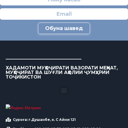
Обуна шавед
ХАДАМОТИ МУҲОҶИРАТИ ВАЗОРАТИ МЕҲНАТ,
МУҲОҶИРАТ ВА ШУҒЛИ АҲОЛИИ ҶУМҲУРИИ
ТОҶИКИСТОН
Суроға: г.Душанбе, к. С Айни 121