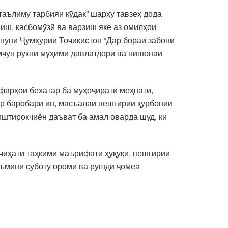
аълиму тарбияи кӯдак” шарҳу тавзеҳ дода
ниш, касбомӯзӣ ва варзиш яке аз омилҳои
нуни Ҷумҳурии Тоҷикистон “Дар бораи забони
амчун рукни муҳими давлатдорӣ ва нишонаи
фарҳои бехатар ба муҳоҷирати меҳнатӣ,
ар баробари ин, масъалаи пешгирии қурбонии
иштирокчиён даъват ба амал оварда шуд, ки
 ҷиҳати таҳкими маърифати ҳуқуқӣ, пешгирии
аъмини суботу оромӣ ва рушди ҷомеа