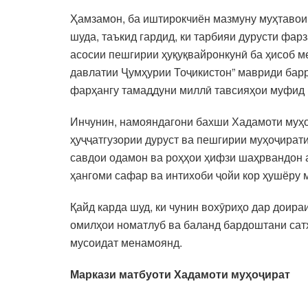
Ҳамзамон, ба иштирокчиён мазмуну муҳтавои 
шуда, таъкид гардид, ки тарбияи дурусти фар
асосии пешгирии ҳуқуқвайронкунӣ ба ҳисоб м
давлатии Ҷумҳурии Тоҷикистон” мавриди барр
фарҳангу тамаддуни миллӣ тавсияҳои муфид 
Инчунин, намояндагони бахши Хадамоти муҳоҷ
ҳуҷҷатгузории дуруст ва пешгирии муҳоҷират
савдои одамон ва роҳҳои ҳифзи шаҳрвандон а
ҳангоми сафар ва интихоби ҷойи кор ҳушёру
Қайд карда шуд, ки чунин вохӯриҳо дар доир
омилҳои номатлуб ва баланд бардоштани сатҳ
мусоидат менамоянд.
Маркази матбуоти Хадамоти муҳоҷират