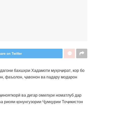
are on Twitter
дагони бахшҳои Хадамоти муҳоҷират, кор бо
он, фаъолон, ҷавонон ва падару модарон
ҷинояткорӣ ва дигар омилҳои номатлуб дар
ва риояи қонунгузории Ҷумҳурии Тоҷикистон