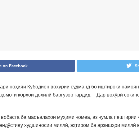
e on Facebook
Sh
ари ноҳияи Қубодиён вохӯрии судманд бо иштироки намоян
қомоти корҳои дохилӣ баргузор гардид. Дар вохӯрӣ сокин
вобаста ба масъалаҳои муҳими ҷомеа, аз ҷумла пешгирии 
андӯстиву худшиносии миллӣ, эҳтиром ба арзишҳои миллӣ 