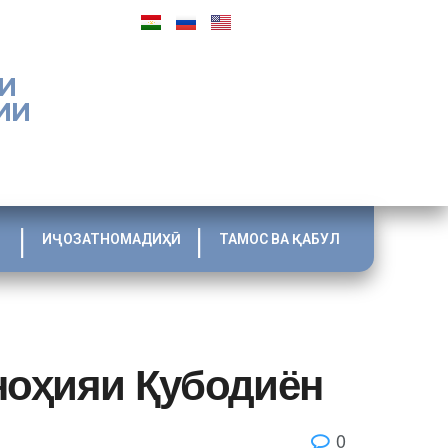
И
ИИ
ИҶОЗАТНОМАДИҲӢ
ТАМОС ВА ҚАБУЛ
ноҳияи Қубодиён
0