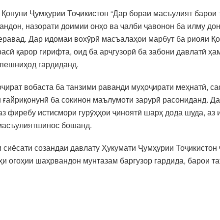
Қонуни Ҷумҳурии Тоҷикистон “Дар бораи масъулият барои т
зандон, назорати доимии онҳо ва ҷалби ҷавонон ба илму до
еравад. Дар идомаи вохӯрӣ масъалаҳои марбут ба риояи Қо
асӣ қарор гирифта, оид ба арҷгузорӣ ба забони давлатӣ ҳ
пешниҳод гардиданд.
ират вобаста ба танзими раванди муҳоҷирати меҳнатӣ, са
и ғайриқонунӣ ба сокинон маълумоти зарурӣ расониданд. Д
з фиребу истисмори гурӯҳҳои ҷиноятӣ шарҳ дода шуда, аз 
 масъулиятшинос бошанд.
аи сиёсати созандаи давлату Ҳукумати Ҷумҳурии Тоҷикистон
и огоҳии шаҳрвандон мунтазам баргузор гардида, барои т