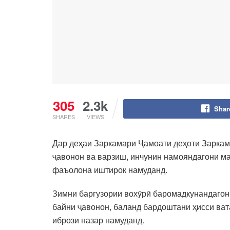
305
2.3k
Shar
SHARES
VIEWS
Дар деҳаи Заркамари Ҷамоати деҳоти Заркам
ҷавонон ва варзиш, инчунин намояндагони ма
фаъолона иштирок намуданд.
Зимни баргузории вохӯрӣ баромадкунандагон 
байни ҷавонон, баланд бардоштани ҳисси ват
ибрози назар намуданд.