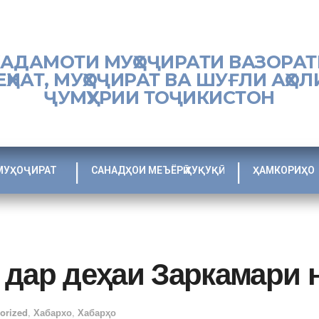
ХАДАМОТИ МУҲОҶИРАТИ ВАЗОРАТ
ЕҲНАТ, МУҲОҶИРАТ ВА ШУҒЛИ АҲОЛ
ҶУМҲУРИИ ТОҶИКИСТОН
МУҲОҶИРАТ
САНАДҲОИ МЕЪЁРӢ ҲУҚУҚӢ
ҲАМКОРИҲО
 дар деҳаи Заркамари 
orized
,
Хабархо
,
Хабарҳо