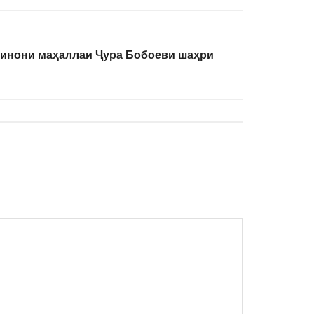
кинони маҳаллаи Ҷура Бобоеви шаҳри