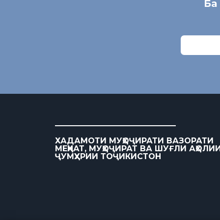
Ба
ХАДАМОТИ МУҲОҶИРАТИ ВАЗОРАТИ
МЕҲНАТ, МУҲОҶИРАТ ВА ШУҒЛИ АҲОЛИ
ҶУМҲУРИИ ТОҶИКИСТОН