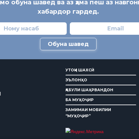
 мо обуна шавед ва аз ҳама пеш аз навгон
хабардор гардед.
Обуна шавед
УТОҚИ ШАХСӢ
ЭЪЛОНҲО
ҚАБУЛИ ШАҲРВАНДОН
И
БА МУҲОҶИР
ЗАМИМАИ МОБИЛИИ
“МУҲОҶИР”