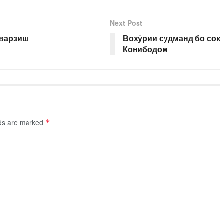
Next Post
 варзиш
Вохӯрии судманд бо со
Конибодом
lds are marked
*