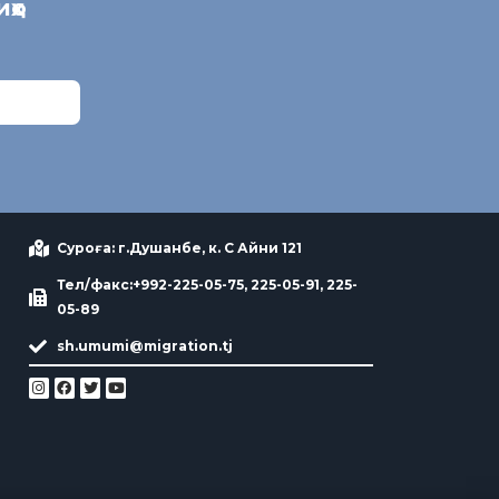
иҳо
Суроға: г.Душанбе, к. С Айни 121
Тел/факс:+992-225-05-75, 225-05-91, 225-
05-89
sh.umumi@migration.tj