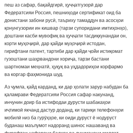
пеш аз сафар, бақайдгирӣ, ҳуҷҷатгузорӣ дар
Федератсияи Россия, пешниҳоди сертификат оид ба
донистани забони русӣ, таъриху тамаддун ва асосҳои
қонунгузории ин кишвар (тарзи супоридани имтиҳонҳо),
доштани касби мувофиқ ва ҳуҷҷати тасдиқкунандаи он,
корти муҳоҷирӣ, дар қайди муҳоҷирӣ истодан,
гирифтани патент, тартиби дар қайди ҷойи истиқомат
гузоштани шаҳрвандони хориҷа, тарзи бастани
шартномаи меҳнатӣ, ҳуқуқ ва уҳдадориҳои корфармо
ва коргар фаҳмонида шуд.
Аз ҷумла, қайд карданд, ки дар ҳолати зарур набудан ба
қаламрави Федератсияи Россия сафар накунанд,
инчунин доир ба истифодаи дурусти шабакаҳои
иҷтимоӣ якчанд дастур доданд, ки тариқи телефонҳои
мобилӣ низ ба гурӯҳҳое, ки оиди дуруст ё нодуруст
буданаш маълумот надоранд шинос нашаванд ва
фирефтаи нафарони бадхоҳ ва душманони миллат