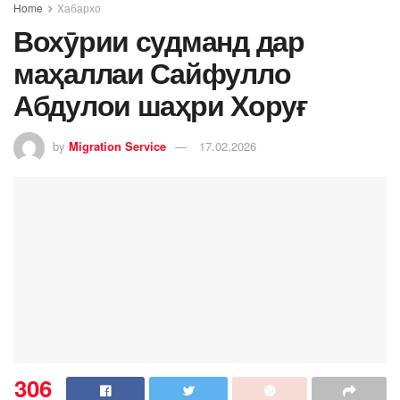
Home
Хабархо
Вохӯрии судманд дар
маҳаллаи Сайфулло
Абдулои шаҳри Хоруғ
by
Migration Service
17.02.2026
306