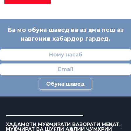
Ба мо обуна шавед ва аз ҳама пеш аз
навгониҳо хабардор гардед.
Обуна шавед
ХАДАМОТИ МУҲОҶИРАТИ ВАЗОРАТИ МЕҲНАТ,
МУҲОҶИРАТ ВА ШУҒЛИ АҲОЛИИ ҶУМҲУРИИ