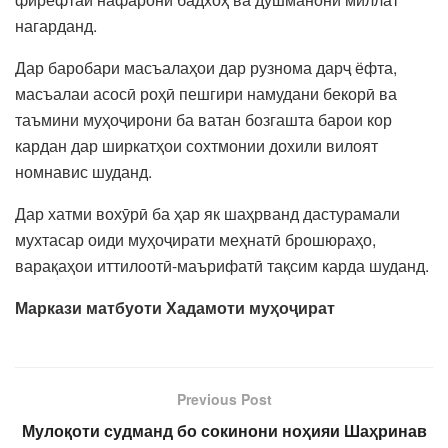
нагарданд.
Дар баробари масъалаҳои дар рузнома дарҷ ёфта,
масъалаи асосӣ роҳӣ пешгири намудани бекорӣ ва
таъмини муҳоҷирони ба ватан бозгашта барои кор
кардан дар ширкатҳои сохтмонии дохили вилоят
номнавис шуданд.
Дар хатми вохӯрӣ ба ҳар як шаҳрванд дастурамали
мухтасар оиди муҳоҷирати меҳнатӣ брошюраҳо,
варақаҳои иттилоотӣ-маърифатӣ тақсим карда шуданд.
Маркази матбуоти Хадамоти муҳоҷират
Previous Post
Мулоқоти судманд бо сокинони ноҳияи Шаҳринав