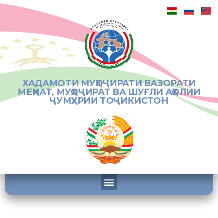
ХАДАМОТИ МУҲОҶИРАТИ ВАЗОРАТИ
МЕҲНАТ, МУҲОҶИРАТ ВА ШУҒЛИ АҲОЛИИ
ҶУМҲУРИИ ТОҶИКИСТОН