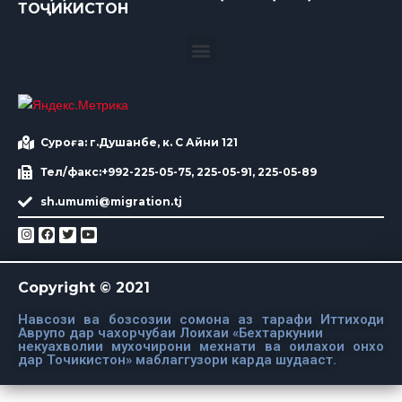
ТОҶИКИСТОН
Суроға: г.Душанбе, к. С Айни 121
Тел/факс:+992-225-05-75, 225-05-91, 225-05-89
sh.umumi@migration.tj
Copyright © 2021
Навсози ва бозсозии сомона аз тарафи Иттиходи
Аврупо дар чахорчубаи Лоихаи «Бехтаркунии
некуахволии мухочирони мехнати ва оилахои онхо
дар Точикистон» маблаггузори карда шудааст.