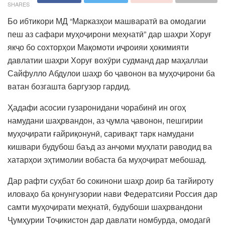
SHARES
Бо ибтикори МД “Марказҳои машваратӣ ва омодагии
пеш аз сафари муҳоҷирони меҳнатӣ” дар шаҳри Хоруғ
якҷо бо сохторҳои Мақомоти иҷроияи ҳокимияти
давлатии шаҳри Хоруғ вохӯри судманд дар маҳаллаи
Сайфулло Абдулои шаҳр бо ҷавонон ва муҳоҷирони ба
ватан бозгашта баргузор гардид.
Ҳадафи асосии гузаронидани чорабинӣ ин огоҳ
намудани шаҳрвандон, аз ҷумла ҷавонон, пешгирии
муҳоҷирати ғайриқонунӣ, саривақт тарк намудани
кишвари будубош баъд аз анҷоми муҳлати раводид ва
хатарҳои эҳтимолии вобаста ба муҳоҷират мебошад.
Дар рафти суҳбат бо сокинони шаҳр доир ба тағйироту
иловаҳо ба қонунгузории нави Федератсияи Россия дар
самти муҳоҷирати меҳнатӣ, будубоши шаҳрвандони
Ҷумҳурии Тоҷикистон дар давлати номбурда, омодагӣ