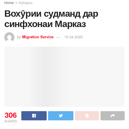
Home
Хабархо
Вохӯрии судманд дар
синфхонаи Марказ
by
Migration Service
15.04.2025
306
SHARES