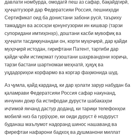
давлати номбурда, омодагӣ пеш аз сафар, бақайдгирӣ,
ҳуҷҷатгузорӣ дар Федератсияи Россия, пешниҳоди
Сертификат оид ба донистани забони русӣ, таъриху
тамаддун ва асосҳои қонунгузории ин кишвар (тарзи
супоридани имтиҳонҳо), доштани касби мувофиқ ва
ҳуҷҷати тасдиқкунандаи он, корти муҳоҷирӣ, дар қайди
муҳоҷирӣ истодан, гирифтани Патент, тартиби дар
қайди ҷойи истиқомат гузоштани шаҳрвандони хориҷа,
тарзи бастани шартномаи меҳнатӣ, ҳуқуқ ва
уҳдадориҳои корфармо ва коргар фаҳмонида шуд.
Аз ҷумла, қайд карданд, ки дар ҳолати зарур набудан ба
қаламрави Федератсияи Россия сафар накунанд,
инчунин доир ба истифодаи дурусти шабакаҳои
иҷтимоӣ якчанд дастур доданд, ки тариқи телефонҳои
мобилӣ низ ба гурӯҳҳое, ки оиди дуруст ё нодуруст
буданаш маълумот надоранд шинос нашаванд ва
фирефтаи нафарони бадхоҳ ва душманони миллат