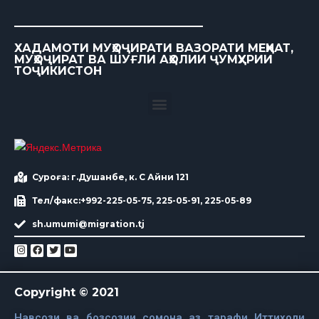
ХАДАМОТИ МУҲОҶИРАТИ ВАЗОРАТИ МЕҲНАТ,
МУҲОҶИРАТ ВА ШУҒЛИ АҲОЛИИ ҶУМҲУРИИ
ТОҶИКИСТОН
Суроға: г.Душанбе, к. С Айни 121
Тел/факс:+992-225-05-75, 225-05-91, 225-05-89
sh.umumi@migration.tj
Copyright © 2021
Навсози ва бозсозии сомона аз тарафи Иттиходи