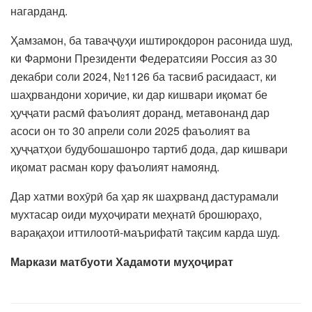
нагарданд.
Ҳамзамон, ба таваҷҷуҳи иштирокдорон расонида шуд,
ки Фармони Президенти Федератсияи Россия аз 30
декабри соли 2024, №1126 ба тасвиб расидааст, ки
шаҳрвандони хориҷие, ки дар кишвари иқомат бе
ҳуҷҷати расмӣ фаъолият доранд, метавонанд дар
асоси он то 30 апрели соли 2025 фаъолият ва
ҳуҷҷатҳои будубошашонро тартиб дода, дар кишвари
иқомат расман кору фаъолият намоянд.
Дар хатми вохӯрӣ ба ҳар як шаҳрванд дастурамали
мухтасар оиди муҳоҷирати меҳнатӣ брошюраҳо,
варақаҳои иттилоотӣ-маърифатӣ тақсим карда шуд.
Маркази матбуоти Хадамоти муҳоҷират