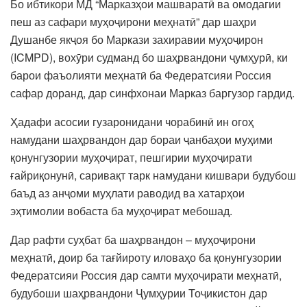
Бо ибтикори МД “Марказҳои машваратӣ ва омодагии
пеш аз сафари муҳоҷирони меҳнатӣ” дар шаҳри
Душанбе якҷоя бо Маркази захиравии муҳоҷирон
(ICMPD), вохӯри судманд бо шаҳрвандони ҷумҳурӣ, ки
барои фаъолияти меҳнатӣ ба Федератсияи Россия
сафар доранд, дар синфхонаи Марказ баргузор гардид.
Ҳадафи асосии гузаронидани чорабинӣ ин огоҳ
намудани шаҳрвандон дар бораи ҷанбаҳои муҳими
қонунгузории муҳоҷират, пешгирии муҳоҷирати
ғайриқонунӣ, саривақт тарк намудани кишвари будубош
баъд аз анҷоми муҳлати раводид ва хатарҳои
эҳтимолии вобаста ба муҳоҷират мебошад.
Дар рафти суҳбат ба шаҳрвандон – муҳоҷирони
меҳнатӣ, доир ба тағйироту иловаҳо ба қонунгузории
Федератсияи Россия дар самти муҳоҷирати меҳнатӣ,
будубоши шаҳрвандони Ҷумҳурии Тоҷикистон дар