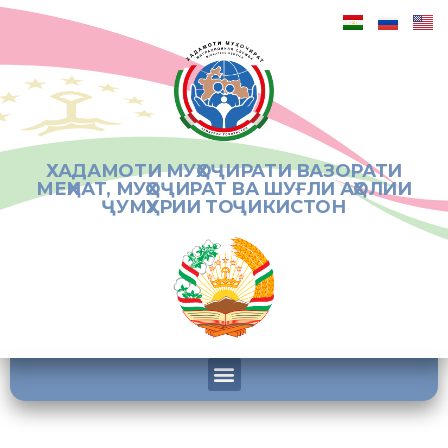
ХАДАМОТИ МУҲОҶИРАТИ ВАЗОРАТИ
МЕҲНАТ, МУҲОҶИРАТ ВА ШУҒЛИ АҲОЛИИ
ҶУМҲУРИИ ТОҶИКИСТОН