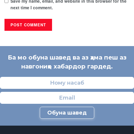
Save my name, email, and website in this browser for the
next time I comment.
Ба мо обуна шавед ва аз ҳама пеш аз
навгониҳо хабардор гардед.
Обуна шавед