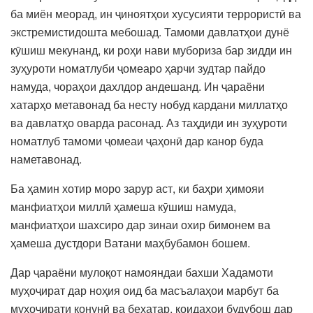
ба миён меорад, ин ҷиноятҳои хусусияти террористӣ ва
экстремистидошта мебошад. Тамоми давлатҳои дунё
кӯшиш мекунанд, ки роҳи нави мубориза бар зидди ин
зуҳуроти номатлуби ҷомеаро ҳарчи зудтар пайдо
намуда, чораҳои дахлдор андешанд. Ин ҷараёни
хатарҳо метавонад ба несту нобуд кардани миллатҳо
ва давлатҳо оварда расонад. Аз таҳдиди ин зуҳуроти
номатлуб тамоми ҷомеаи ҷаҳонӣ дар канор буда
наметавонад.
Ба ҳамин хотир моро зарур аст, ки баҳри ҳимояи
манфиатҳои миллӣ ҳамеша кӯшиш намуда,
манфиатҳои шахсиро дар зинаи охир бимонем ва
ҳамеша дустдори Ватани маҳбубамон бошем.
Дар ҷараёни мулоқот намояндаи бахши Хадамоти
муҳоҷират дар ноҳия оид ба масъалаҳои марбут ба
муҳоҷирати қонунӣ ва бехатар, қоидаҳои будубош дар