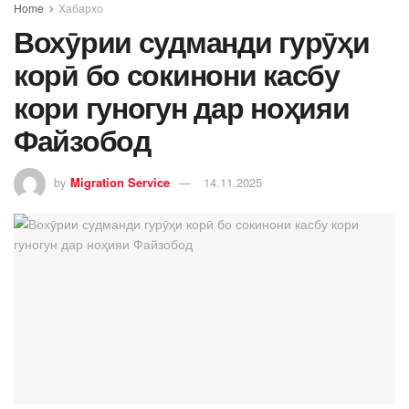
Home
Хабархо
Вохӯрии судманди гурӯҳи
корӣ бо сокинони касбу
кори гуногун дар ноҳияи
Файзобод
by
Migration Service
14.11.2025