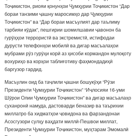
Тоҷикистон, риояи қонунҳои Ҷумҳурии Тоҷикистон “Дар
бораи танзими ҷашну маросимҳо дар Ҷумҳурии
Тоҷикистон” ва “Дар бораи масъулият дар таълиму
тарбияи кӯдак”, пешгирии шомилшавии ҷавонон ба
гурӯҳҳои террористӣ ва экстремистӣ, истифодаи
дурусти телефонҳои мобилӣ ва дигар масъалаҳои
мубрами рӯз гурӯҳи корӣ аз ҳисоби кормандон мулоқоту
вохуриҳо ва корҳои таблиғотиву фаҳмондадиҳӣ
баргузор гардид.
Масъулин оид ба таҷлили ҷашни бошукӯҳи “Рӯзи
Президенти Ҷумҳурии Тоҷикистон” “Иҷлосияи 16-уми
Шӯрои Олии Ҷумҳурии Тоҷикистон” ва дигар масъалаҳо
суханронӣ намуда, дастоварди беназир ва таърихии
миллатро ба хидматҳои ҷовидона ва фарзандонаи
Асосгузори сулҳу ваҳдати миллӣ-Пешвои миллат,
Президенти Ҷумҳурии Тоҷикистон, муҳтарам Эмомалӣ