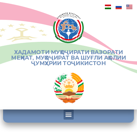
ХАДАМОТИ МУҲОҶИРАТИ ВАЗОРАТИ
МЕҲНАТ, МУҲОҶИРАТ ВА ШУҒЛИ АҲОЛИИ
ҶУМҲУРИИ ТОҶИКИСТОН