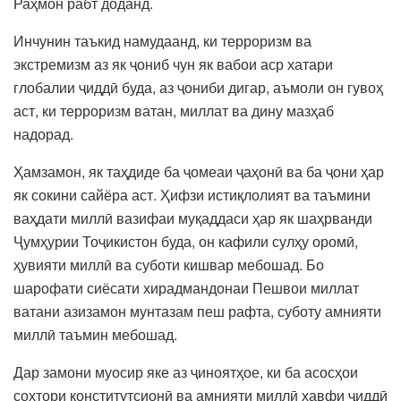
Раҳмон рабт доданд.
Инчунин таъкид намудаанд, ки терроризм ва
экстремизм аз як ҷониб чун як вабои аср хатари
глобалии ҷиддӣ буда, аз ҷониби дигар, аъмоли он гувоҳ
аст, ки терроризм ватан, миллат ва дину мазҳаб
надорад.
Ҳамзамон, як таҳдиде ба ҷомеаи ҷаҳонӣ ва ба ҷони ҳар
як сокини сайёра аст. Ҳифзи истиқлолият ва таъмини
ваҳдати миллӣ вазифаи муқаддаси ҳар як шаҳрванди
Ҷумҳурии Тоҷикистон буда, он кафили сулҳу оромӣ,
ҳувияти миллӣ ва суботи кишвар мебошад. Бо
шарофати сиёсати хирадмандонаи Пешвои миллат
ватани азизамон мунтазам пеш рафта, суботу амнияти
миллӣ таъмин мебошад.
Дар замони муосир яке аз ҷиноятҳое, ки ба асосҳои
сохтори конститутсионӣ ва амнияти миллӣ хавфи ҷиддӣ