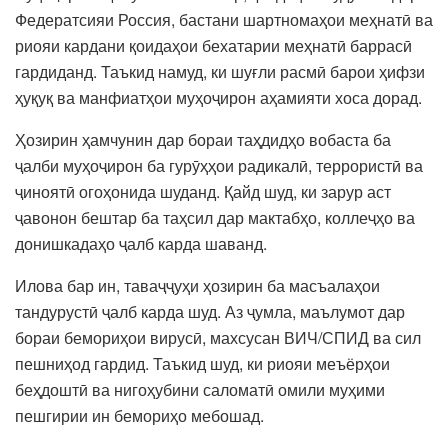
Федератсияи Россия, бастани шартномаҳои меҳнатӣ ва
риояи кардани қоидаҳои бехатарии меҳнатӣ баррасӣ
гардиданд. Таъкид намуд, ки шуғли расмӣ барои ҳифзи
ҳуқуқ ва манфиатҳои муҳоҷирон аҳамияти хоса дорад.
Ҳозирин ҳамчунин дар бораи таҳдидҳо вобаста ба
ҷалби муҳоҷирон ба гурӯҳҳои радикалӣ, террористӣ ва
ҷиноятӣ огоҳонида шуданд. Қайд шуд, ки зарур аст
ҷавонон бештар ба таҳсил дар мактабҳо, коллеҷҳо ва
донишкадаҳо ҷалб карда шаванд.
Илова бар ин, таваҷҷуҳи ҳозирин ба масъалаҳои
тандурустӣ ҷалб карда шуд. Аз ҷумла, маълумот дар
бораи бемориҳои вирусӣ, махсусан ВИЧ/СПИД ва сил
пешниҳод гардид. Таъкид шуд, ки риояи меъёрҳои
беҳдоштӣ ва нигоҳубини саломатӣ омили муҳими
пешгирии ин бемориҳо мебошад.