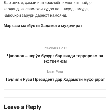
Дар анҷом, ҳамаи иштирокчиён имконият пайдо
карданд, ки саволҳои худро пешниҳод намуда,
ҷавобҳои зарурӣ дарёфт намоянд.
Маркази матбуоти Хадамоти муҳоҷират
Previous Post
Ҷавонон – нерӯи бузург бар зидди терроризм ва
экстремизм
Next Post
Таҷлили Рӯзи Президент дар Хадамоти муҳоҷират
Leave a Reply