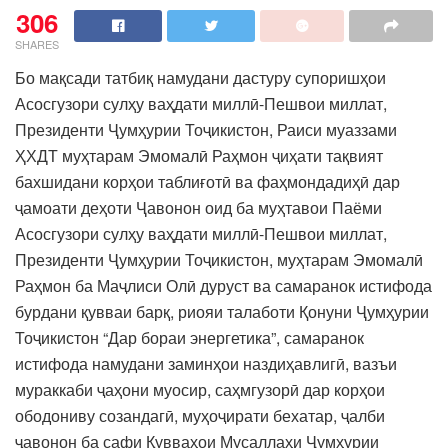
306
SHARES
Бо мақсади татбиқ намудани дастуру супоришҳои
Асосгузори сулҳу ваҳдати миллӣ-Пешвои миллат,
Президенти Ҷумҳурии Тоҷикистон, Раиси муаззами
ҲХДТ муҳтарам Эмомалӣ Раҳмон ҷиҳати тақвият
бахшидани корҳои таблиғотӣ ва фаҳмондадиҳӣ дар
ҷамоати деҳоти Ҷавонон оид ба муҳтавои Паёми
Асосгузори сулҳу ваҳдати миллӣ-Пешвои миллат,
Президенти Ҷумҳурии Тоҷикистон, муҳтарам Эмомалӣ
Раҳмон ба Маҷлиси Олӣ дуруст ва самаранок истифода
бурдани қувваи барқ, риояи талаботи Қонуни Ҷумҳурии
Тоҷикистон “Дар бораи энергетика”, самаранок
истифода намудани заминҳои наздиҳавлигӣ, вазъи
мураккаби ҷаҳони муосир, саҳмгузорӣ дар корҳои
ободониву созандагӣ, муҳоҷирати бехатар, ҷалби
ҷавонон ба сафи Қувваҳои Мусаллаҳи Ҷумҳурии