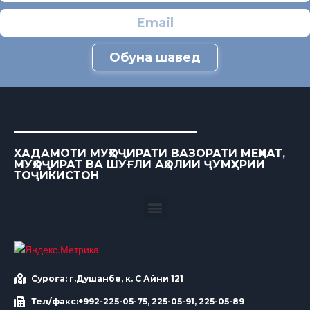
Обуна шавед
ХАДАМОТИ МУҲОҶИРАТИ ВАЗОРАТИ МЕҲНАТ,
МУҲОҶИРАТ ВА ШУҒЛИ АҲОЛИИ ҶУМҲУРИИ
ТОҶИКИСТОН
Суроға: г.Душанбе, к. С Айни 121
Тел/факс:+992-225-05-75, 225-05-91, 225-05-89