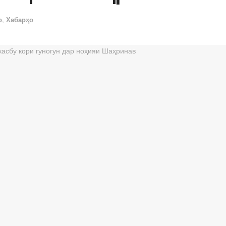
о
,
Хабарҳо