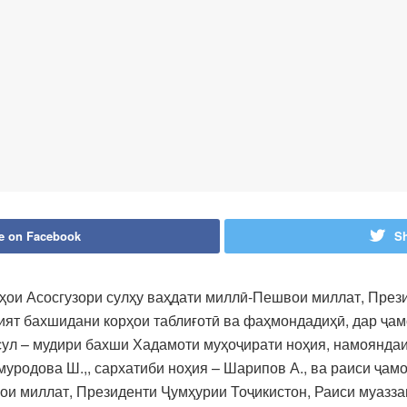
e on Facebook
Sh
ҳои Асосгузори сулҳу ваҳдати миллӣ-Пешвои миллат, През
ят бахшидани корҳои таблиғотӣ ва фаҳмондадиҳӣ, дар ҷа
ул – мудири бахши Хадамоти муҳоҷирати ноҳия, намояндаи 
уродова Ш.,, сархатиби ноҳия – Шарипов А., ва раиси ҷамо
ои миллат, Президенти Ҷумҳурии Тоҷикистон, Раиси муазз