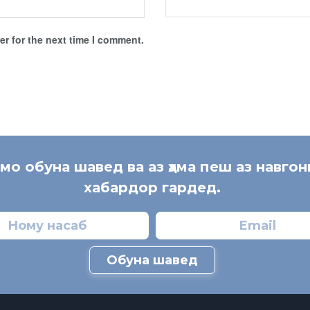
r for the next time I comment.
 мо обуна шавед ва аз ҳама пеш аз навгон
хабардор гардед.
Обуна шавед