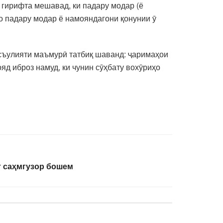
д гирифта мешавад, ки падару модар (ё
о падару модар ё намояндагони қонунии ӯ
съулияти маъмурӣ татбиқ шаванд: ҷаримаҳои
яд иброз намуд, ки чунин сӯҳбату вохӯриҳо
т саҳмгузор бошем