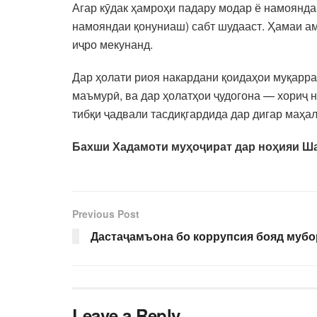
Агар кӯдак ҳамроҳи падару модар ё намояндаг
намояндаи қонуниаш) сабт шудааст. Ҳамаи ам
иҷро мекунанд.
Дар ҳолати риоя накардани қоидаҳои муқарр
маъмурӣ, ва дар ҳолатҳои ҷудогона — хориҷ н
тибқи ҷадвали тасдиқгардида дар дигар маҳа
Бахши Хадамоти муҳоҷират дар ноҳияи Ш
Previous Post
Дастаҷамъона бо коррупсия бояд мубо
Leave a Reply