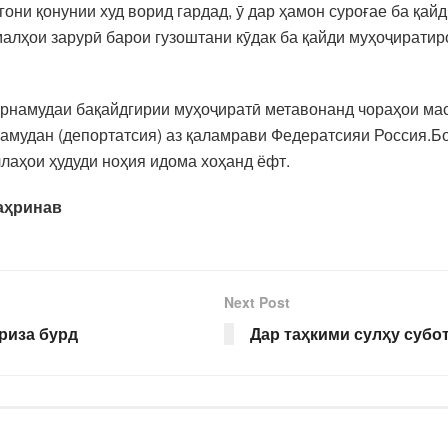
они қонунии худ ворид гардад, ӯ дар ҳамон суроғае ба қай
алҳои зарурӣ барои гузоштани кӯдак ба қайди муҳоҷиратир
арнамудаи бақайдгирии муҳоҷиратӣ метавонанд чораҳои ма
амудан (депортатсия) аз қаламрави Федератсияи Россия.Бо
ллаҳои ҳудуди ноҳия идома хоҳанд ёфт.
аҳринав
Next Post
риза бурд
Дар таҳкими сулҳу субо