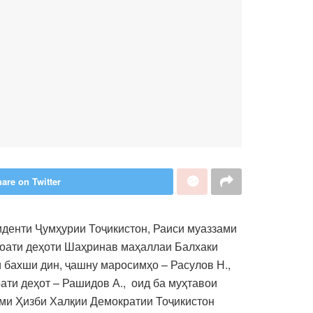
are on Twitter
иденти Ҷумҳурии Тоҷикистон, Раиси муаззами
моати деҳоти Шаҳринав маҳаллаи Балхаки
бахши дин, ҷашну маросимҳо – Расулов Н.,
ати деҳот – Рашидов А., оид ба муҳтавои
ами Ҳизби Халқии Демократии Тоҷикистон