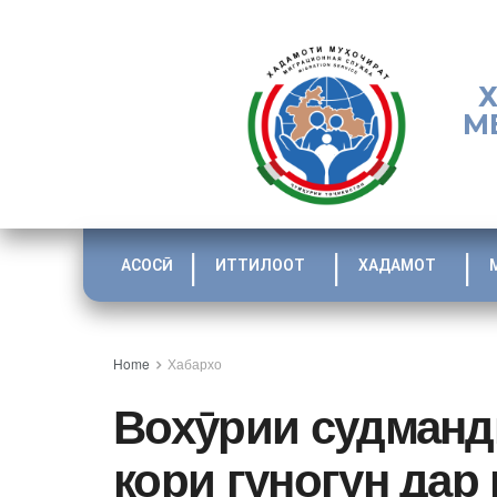
М
АСОСӢ
ИТТИЛООТ
ХАДАМОТ
Home
Хабархо
Вохӯрии судманди
кори гуногун дар