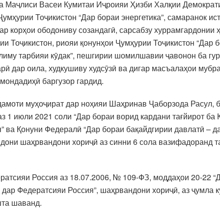
 Маҷлиси Васеи Кумитаи Иҷроияи Ҳизби Халқии Демократи
 Ҷумҳурии Тоҷикистон “Дар бораи энергетика”, самаранок и
ар корҳои ободониву созандагӣ, сарсабзу хуррамгардонии ҳ
ии Тоҷикистон, риояи қонунҳои Ҷумҳурии Тоҷикистон “Дар 
ълиму тарбияи кӯдак”, пешгирии шомилшавии ҷавонон ба гур
рӣ дар оила, худкушиву худсӯзӣ ва дигар масъалаҳои мубра
ҳмондадиҳӣ баргузор гардид.
амоти муҳоҷират дар ноҳияи Шаҳринав Ҷаборзода Расул, ба
з 1 июли 2021 соли “Дар бораи ворид кардани тағйирот ба 
 ва Қонуни Федералӣ “Дар бораи бақайдгирии давлатӣ – да
ндони шаҳрвандони хориҷӣ аз синни 6 сола вазифадоранд т
тсияи Россия аз 18.07.2006, № 109-ФЗ, моддаҳои 20-22 “
ар Федератсияи Россия”, шаҳрвандони хориҷӣ, аз ҷумла кӯ
шта шаванд.