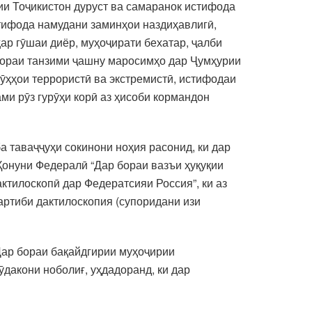
и Тоҷикистон дуруст ва самаранок истифода
стифода намудани заминҳои наздиҳавлигӣ,
ар гӯшаи диёр, муҳоҷирати бехатар, ҷалби
бораи танзими ҷашну маросимҳо дар Ҷумҳурии
ӯҳҳои террористӣ ва экстремистӣ, истифодаи
ми рӯз гурӯҳи корӣ аз ҳисоби кормандон
 таваҷҷуҳи сокинони ноҳия расонид, ки дар
Қонуни Федералӣ “Дар бораи вазъи ҳуқуқии
ктилоскопӣ дар Федератсияи Россия”, ки аз
артиби дактилоскопия (супоридани изи
Дар бораи бақайдгирии муҳоҷирии
дакони ноболиғ, уҳдадоранд, ки дар