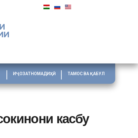
И
ИИ
ИҶОЗАТНОМАДИҲӢ
ТАМОС ВА ҚАБУЛ
сокинони касбу