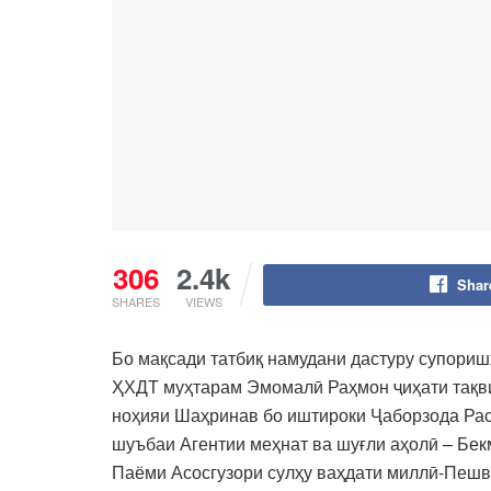
306
2.4k
Shar
SHARES
VIEWS
Бо мақсади татбиқ намудани дастуру супориш
ҲХДТ муҳтарам Эмомалӣ Раҳмон ҷиҳати тақви
ноҳияи Шаҳринав бо иштироки Ҷаборзода Рас
шуъбаи Агентии меҳнат ва шуғли аҳолӣ – Бекм
Паёми Асосгузори сулҳу ваҳдати миллӣ-Пешв