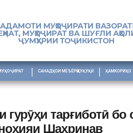
ХАДАМОТИ МУҲОҶИРАТИ ВАЗОРАТ
ЕҲНАТ, МУҲОҶИРАТ ВА ШУҒЛИ АҲОЛ
ҶУМҲУРИИ ТОҶИКИСТОН
МУҲОҶИРАТ
САНАДҲОИ МЕЪЁРӢ ҲУҚУҚӢ
ҲАМКОРИҲО
 гурӯҳи тарғиботӣ бо 
 ноҳияи Шаҳринав