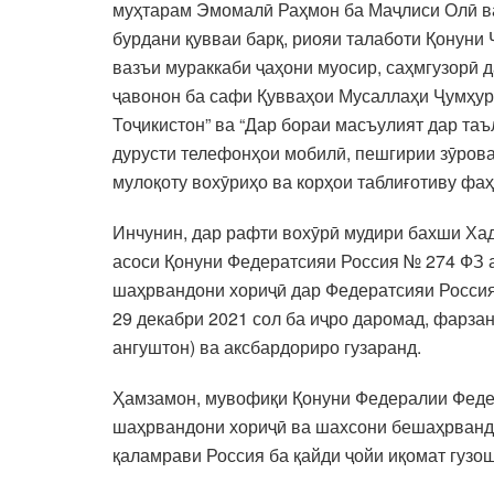
муҳтарам Эмомалӣ Раҳмон ба Маҷлиси Олӣ ва
бурдани қувваи барқ, риояи талаботи Қонуни
вазъи мураккаби ҷаҳони муосир, саҳмгузорӣ д
ҷавонон ба сафи Қувваҳои Мусаллаҳи Ҷумҳур
Тоҷикистон” ва “Дар бораи масъулият дар та
дурусти телефонҳои мобилӣ, пешгирии зӯрова
мулоқоту вохӯриҳо ва корҳои таблиғотиву фа
Инчунин, дар рафти вохӯрӣ мудири бахши Хад
асоси Қонуни Федератсияи Россия № 274 ФЗ а
шаҳрвандони хориҷӣ дар Федератсияи Россия”
29 декабри 2021 сол ба иҷро даромад, фарза
ангуштон) ва аксбардориро гузаранд.
Ҳамзамон, мувофиқи Қонуни Федералии Федера
шаҳрвандони хориҷӣ ва шахсони бешаҳрванд д
қаламрави Россия ба қайди ҷойи иқомат гузо