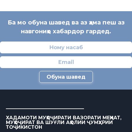
Ба мо обуна шавед ва аз ҳама пеш аз
навгониҳо хабардор гардед.
Обуна шавед
ХАДАМОТИ МУҲОҶИРАТИ ВАЗОРАТИ МЕҲНАТ,
МУҲОҶИРАТ ВА ШУҒЛИ АҲОЛИИ ҶУМҲУРИИ
ТОҶИКИСТОН