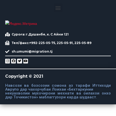
Суроға: г.Душанбе, к. С Айни 121
Тел/факс:+992-225-05-75, 225-05-91, 225-05-89
sh.umumi@migration.tj
Copyright © 2021
Навсози ва бозсозии сомона аз тарафи Иттиходи
Аврупо дар чахорчубаи Лоихаи «Бехтаркунии
некуахволии мухочирони мехнати ва оилахои онхо
дар Точикистон» маблаггузори карда шудааст.