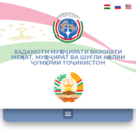
ХАДАМОТИ МУҲОҶИРАТИ ВАЗОРАТИ
МЕҲНАТ, МУҲОҶИРАТ ВА ШУҒЛИ АҲОЛИИ
ҶУМҲУРИИ ТОҶИКИСТОН