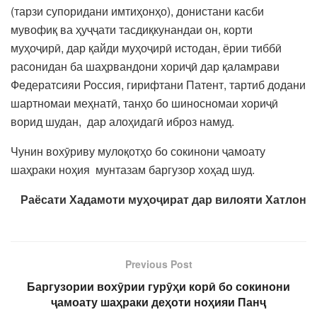
(тарзи супоридани имтиҳонҳо), донистани касби
мувофиқ ва ҳуҷҷати тасдиқкунандаи он, корти
муҳоҷирӣ, дар қайди муҳоҷирӣ истодан, ёрии тиббӣ
расонидан ба шаҳрвандони хориҷӣ дар қаламрави
Федератсияи Россия, гирифтани Патент, тартиб додани
шартномаи меҳнатӣ, танҳо бо шиносномаи хориҷӣ
ворид шудан, дар алоҳидагӣ иброз намуд.
Чунин вохӯриву мулоқотҳо бо сокинони ҷамоату
шаҳраки ноҳия мунтазам баргузор хоҳад шуд.
Раёсати Хадамоти муҳоҷират дар вилояти Хатлон
Previous Post
Баргузории вохӯрии гурӯҳи корӣ бо сокинони
ҷамоату шаҳраки деҳоти ноҳияи Панҷ