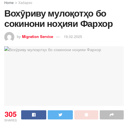
Home
Хабархо
Вохӯриву мулоқотҳо бо
сокинони ноҳияи Фархор
by
Migration Service
19.02.2025
305
SHARES