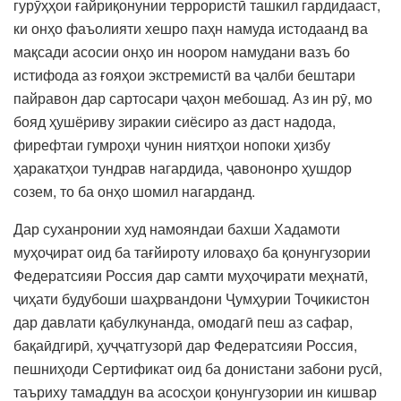
гурӯҳҳои ғайриқонунии террористӣ ташкил гардидааст,
ки онҳо фаъолияти хешро паҳн намуда истодаанд ва
мақсади асосии онҳо ин ноором намудани вазъ бо
истифода аз ғояҳои экстремистӣ ва ҷалби бештари
пайравон дар сартосари ҷаҳон мебошад. Аз ин рӯ, мо
бояд ҳушёриву зиракии сиёсиро аз даст надода,
фирефтаи гумроҳи чунин ниятҳои нопоки ҳизбу
ҳаракатҳои тундрав нагардида, ҷавононро ҳушдор
созем, то ба онҳо шомил нагарданд.
Дар суханронии худ намояндаи бахши Хадамоти
муҳоҷират оид ба тағйироту иловаҳо ба қонунгузории
Федератсияи Россия дар самти муҳоҷирати меҳнатӣ,
ҷиҳати будубоши шаҳрвандони Ҷумҳурии Тоҷикистон
дар давлати қабулкунанда, омодагӣ пеш аз сафар,
бақаӣдгирӣ, ҳуҷҷатгузорӣ дар Федератсияи Россия,
пешниҳоди Сертификат оид ба донистани забони русӣ,
таъриху тамаддун ва асосҳои қонунгузории ин кишвар