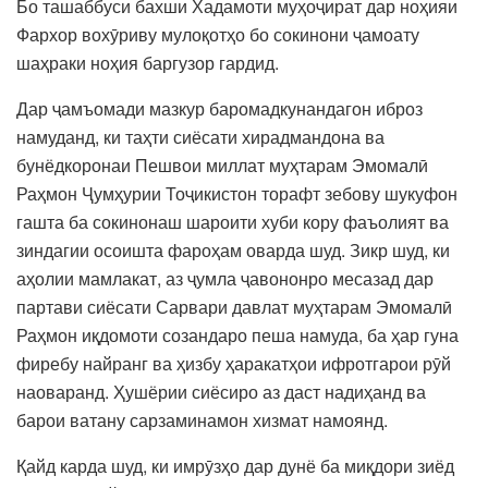
Бо ташаббуси бахши Хадамоти муҳоҷират дар ноҳияи
Фархор вохӯриву мулоқотҳо бо сокинони ҷамоату
шаҳраки ноҳия баргузор гардид.
Дар ҷамъомади мазкур баромадкунандагон иброз
намуданд, ки таҳти сиёсати хирадмандона ва
бунёдкоронаи Пешвои миллат муҳтарам Эмомалӣ
Раҳмон Ҷумҳурии Тоҷикистон торафт зебову шукуфон
гашта ба сокинонаш шароити хуби кору фаъолият ва
зиндагии осоишта фароҳам оварда шуд. Зикр шуд, ки
аҳолии мамлакат, аз ҷумла ҷавононро месазад дар
партави сиёсати Сарвари давлат муҳтарам Эмомалӣ
Раҳмон иқдомоти созандаро пеша намуда, ба ҳар гуна
фиребу найранг ва ҳизбу ҳаракатҳои ифротгарои рӯй
наоваранд. Ҳушёрии сиёсиро аз даст надиҳанд ва
барои ватану сарзаминамон хизмат намоянд.
Қайд карда шуд, ки имрӯзҳо дар дунё ба миқдори зиёд