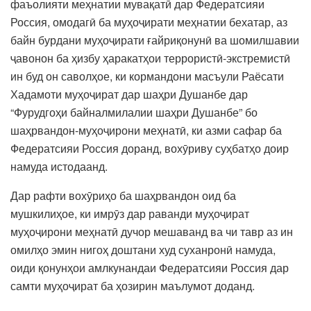
фаъолияти меҳнатии мувақатӣ дар Федератсияи
Россия, омодагӣ ба муҳоҷирати меҳнатии бехатар, аз
байн бурдани муҳоҷирати ғайриқонунӣ ва шомилшавии
ҷавонон ба ҳизбу ҳаракатҳои террористӣ-экстремистӣ
ин буд он саволҳое, ки кормандони масъули Раёсати
Хадамоти муҳоҷират дар шаҳри Душанбе дар
“Фурудгоҳи байналмилалии шаҳри Душанбе” бо
шаҳрвандон-муҳоҷирони меҳнатӣ, ки азми сафар ба
Федератсияи Россия доранд, вохӯриву суҳбатҳо доир
намуда истодаанд.
Дар рафти вохӯриҳо ба шаҳрвандон оид ба
мушкилиҳое, ки имрӯз дар раванди муҳоҷират
муҳоҷирони меҳнатӣ дучор мешаванд ва чи тавр аз ин
омилҳо эмин нигоҳ доштани худ суханронӣ намуда,
оиди қонунҳои амлкунандаи Федератсияи Россия дар
самти муҳоҷират ба ҳозирин маълумот доданд.