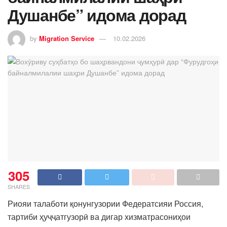
Душанбе” идома дорад
by
Migration Service
10.02.2026
305
SHARES
Риояи талаботи қонунгузории Федератсияи Россия,
тартиби ҳуҷҷатгузорӣ ва дигар хизматрасониҳои