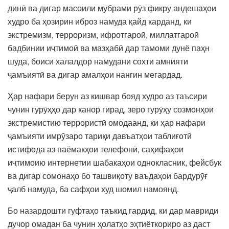
динӣ ва дигар масоили мубрами рӯз фикру андешаҳои
худро ба ҳозирин иброз намуда қайд карданд, ки
экстремизм, терроризм, ифротгароӣ, миллатгароӣ
бадбинии иҷтимоӣ ва мазҳабӣ дар тамоми дунё паҳн
шуда, боиси халалдор намудани сохти амнияти
ҷамъиятӣ ва дигар амалҳои нангин мегардад.
Ҳар нафари берун аз кишвар бояд худро аз таъсири
чунин гурӯҳҳо дар канор гирад, зеро гурӯҳу созмонҳои
экстремистию террористӣ омодаанд, ки ҳар нафари
ҷамъияти имрӯзаро тариқи давъатҳои таблиғотӣ
истифода аз паёмакҳои телефонӣ, саҳифаҳои
иҷтимоию интернетии шабакаҳои однокласник, фейсбук
ва дигар сомонаҳо бо ташвиқоту ваъдаҳои бардурӯғ
ҷалб намуда, ба сафҳои худ шомил намоянд.
Бо назардошти гуфтаҳо таъкид гардид, ки дар мавриди
дучор омадан ба чунин ҳолатҳо эҳтиёткориро аз даст