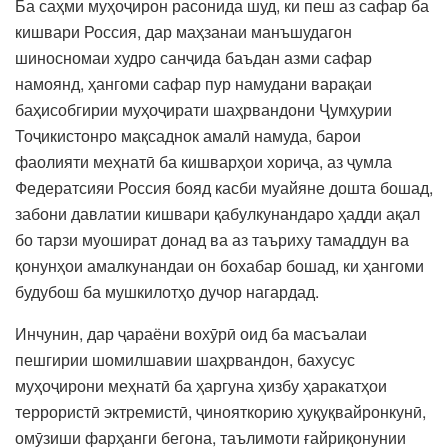
Ба саҳми муҳоҷирон расонида шуд, ки пеш аз сафар ба
кишвари Россия, дар маҳзанаи манъшудагон
шиносномаи худро санҷида баъдан азми сафар
намоянд, ҳангоми сафар пур намудани варақаи
баҳисобгирии муҳоҷирати шаҳрвандони Ҷумҳурии
Тоҷикистонро мақсаднок амалӣ намуда, барои
фаолияти меҳнатӣ ба кишварҳои хориҷа, аз ҷумла
Федератсияи Россия бояд касби муайяне дошта бошад,
забони давлатии кишвари қабулкунандаро ҳадди ақал
бо тарзи муошират донад ва аз таъриху тамаддун ва
қонунҳои амалкунандаи он бохабар бошад, ки ҳангоми
будубош ба мушкилотҳо дучор нагардад.
Инчунин, дар ҷараёни вохӯрӣ оид ба масъалаи
пешгирии шомилшавии шаҳрвандон, бахусус
муҳоҷирони меҳнатӣ ба ҳаргуна ҳизбу ҳаракатҳои
террористӣ эктремистӣ, ҷинояткорию ҳуқуқвайронкунӣ,
омӯзиши фарҳанги бегона, таълимоти ғайриқонунии