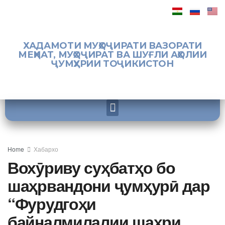
ХАДАМОТИ МУҲОҶИРАТИ ВАЗОРАТИ
МЕҲНАТ, МУҲОҶИРАТ ВА ШУҒЛИ АҲОЛИИ
ҶУМҲУРИИ ТОҶИКИСТОН
Home
Хабархо
Вохӯриву суҳбатҳо бо
шаҳрвандони ҷумҳурӣ дар
“Фурудгоҳи
байналмилалии шаҳри