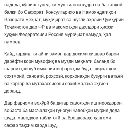
надода, кӯшиш кунед, ки мушкилоти худро на ба танҳоӣ,
балки бо Сафорат, Консулгариҳо ва Намояндагиҳои
Вазорати меҳнат, муҳоҷират ва шуғли аҳолии Ҷумҳурии
Тоҷикистон дар ФР ва мақомотҳои дахлдори ҳифзи
ҳуқуқи Федератсияи Россия муроҷиат намуда, ҳал
намоед.
Қайд гардид, ки айни замон дар дохили кишвар барои
дарёфти кори мувофиқ ва музди меҳнати баланд бо
шароитҳои хуб имконияти фароҳам буда, ширкатҳои
сохтмонӣ, саноатӣ, роҳсозӣ, корхонаҳои бузурги ватанӣ
ба коргар ва мутахассисони соҳибмалака эҳтиёҷ
доранд.
Дар фарҷоми вохӯрӣ ба дигар саволҳои иштирокдорон
вобаста ба масъалаҳои гуногун ҷавобҳои муфид дода
шуда, маводҳои таблиғотӣ ва брошюраҳо ҳангоми
сафар тақсим карда шуд.