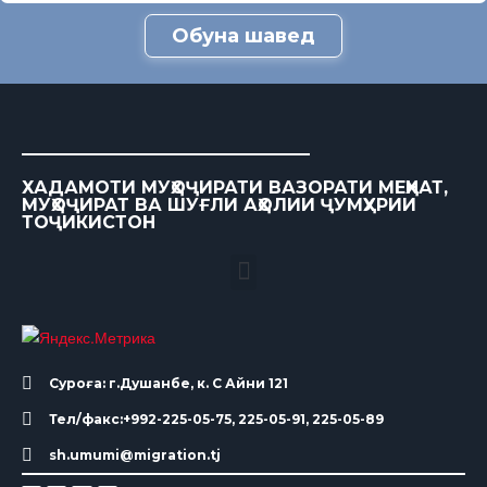
Обуна шавед
ХАДАМОТИ МУҲОҶИРАТИ ВАЗОРАТИ МЕҲНАТ,
МУҲОҶИРАТ ВА ШУҒЛИ АҲОЛИИ ҶУМҲУРИИ
ТОҶИКИСТОН
Суроға: г.Душанбе, к. С Айни 121
Тел/факс:+992-225-05-75, 225-05-91, 225-05-89
sh.umumi@migration.tj