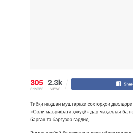
305
2.3k
Shar
SHARES
VIEWS
Тибқи нақшаи муштараки сохторҳои дахлдори 
«Соли маърифати ҳуқуқӣ» дар маҳаллаи ба н
баргашта баргузор гардид.
Зимни вохӯрӣ бо сокинони деҳа иброз гарди