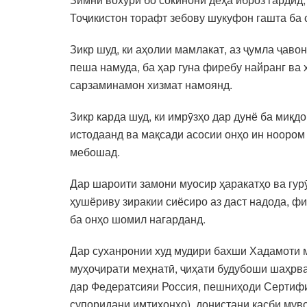
Тоҷикистон торафт зебову шукуфон гашта ба
Зикр шуд, ки аҳолии мамлакат, аз ҷумла ҷав
пеша намуда, ба ҳар гуна фиребу найранг ва
сарзаминамон хизмат намоянд.
Зикр карда шуд, ки имрӯзҳо дар дунё ба миқд
истодаанд ва мақсади асосии онҳо ин ноором
мебошад.
Дар шароити замони муосир ҳаракатҳо ва гурӯ
ҳушёриву зиракии сиёсиро аз даст надода, фи
ба онҳо шомил нагарданд.
Дар суханронии худ мудири бахши Хадамоти м
муҳоҷирати меҳнатӣ, ҷиҳати будубоши шаҳрва
дар Федератсияи Россия, пешниҳоди Сертифик
супоридани имтиҳонҳо), донистани касби муво