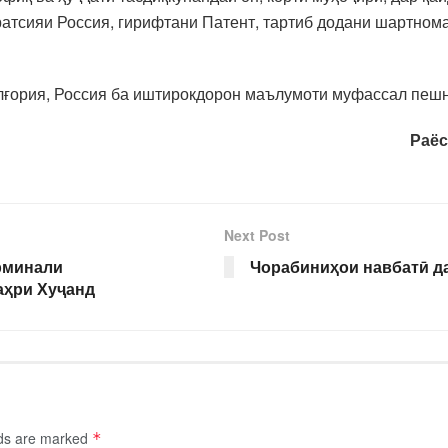
атсияи Россия, гирифтани Патент, тартиб додани шартнома
улғория, Россия ба иштирокдорон маълумоти муфассал пеш
Раёс
Next Post
рминали
Чорабиниҳои навбатӣ д
аҳри Хуҷанд
lds are marked
*