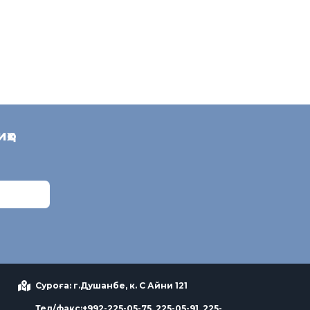
иҳо
Суроға: г.Душанбе, к. С Айни 121
Тел/факс:+992-225-05-75, 225-05-91, 225-