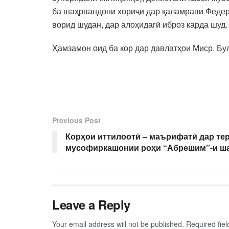
ба шаҳрвандони хориҷӣ дар қаламрави Федер
ворид шудан, дар алоҳидагӣ иброз карда шуд.
Ҳамзамон оид ба кор дар давлатҳои Миср, Б
Previous Post
Корҳои иттилоотӣ – маърифатӣ дар те
мусофиркашонии роҳи “Абрешим”-и ш
Leave a Reply
Your email address will not be published.
Required fie