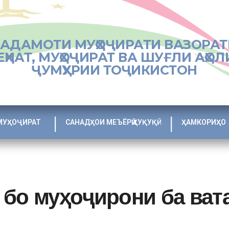
ХАДАМОТИ МУҲОҶИРАТИ ВАЗОРАТ
ЕҲНАТ, МУҲОҶИРАТ ВА ШУҒЛИ АҲОЛ
ҶУМҲУРИИ ТОҶИКИСТОН
МУҲОҶИРАТ
САНАДҲОИ МЕЪЁРӢ ҲУҚУҚӢ
ҲАМКОРИҲО
бо муҳоҷирони ба ват