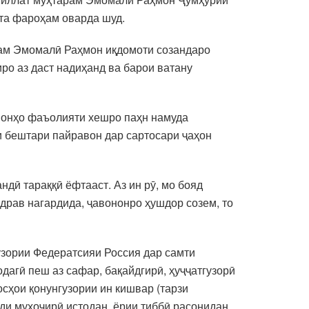
та фароҳам оварда шуд.
арам Эмомалӣ Раҳмон иқдомоти созандаро
ро аз даст надиҳанд ва барои ватану
а, онҳо фаъолияти хешро паҳн намуда
и бештари пайравон дар сартосари ҷаҳон
ндӣ тараққӣ ёфтааст. Аз ин рӯ, мо бояд
ндрав нагардида, ҷавононро ҳушдор созем, то
узории Федератсияи Россия дар самти
дагӣ пеш аз сафар, бақайдгирӣ, ҳуҷҷатгузорӣ
сҳои қонунгузории ин кишвар (тарзи
йди муҳоҷирӣ истодан, ёрии тиббӣ расонидан