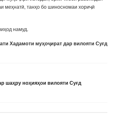
и меҳнатӣ, танҳо бо шиносномаи хориҷӣ
ниҳод намуд.
ати Хадамоти муҳоҷират дар вилояти Суғд
ар шаҳру ноҳияҳои вилояти Суғд