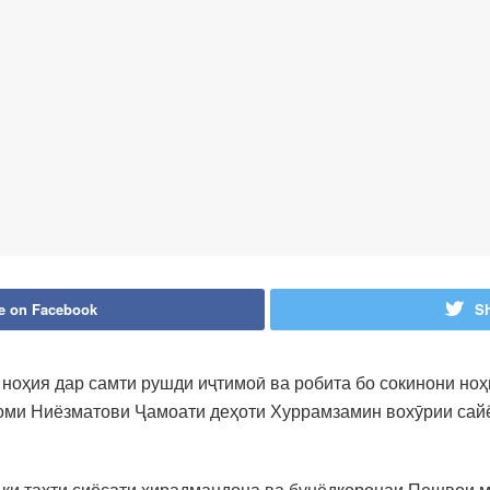
e on Facebook
Sh
ноҳия дар самти рушди иҷтимоӣ ва робита бо сокинони но
оми Ниёзматови Ҷамоати деҳоти Хуррамзамин вохӯрии сайё
д, ки таҳти сиёсати хирадмандона ва бунёдкоронаи Пешво