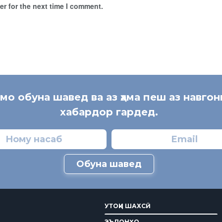
r for the next time I comment.
 мо обуна шавед ва аз ҳама пеш аз навгон
хабардор гардед.
Обуна шавед
УТОҚИ ШАХСӢ
ЭЪЛОНҲО