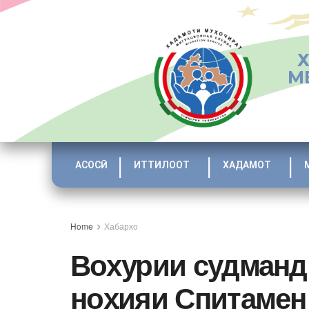
М
АСОСӢ
ИТТИЛООТ
ХАДАМОТ
Home
Хабархо
Вохурии судманд 
ноҳияи Спитамен