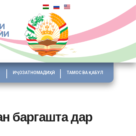
И
ИИ
ИҶОЗАТНОМАДИҲӢ
ТАМОС ВА ҚАБУЛ
ан баргашта дар