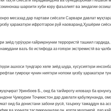
 сокинонаш шароити хуби кору фаъолият ва зиндагии осоиш
ононро месазад дар партави сиёсати Сарвари давлат муҳт
 ҳизбу ҳаракатҳои ифротгарои руй наоваранд.Ҳушёрии сиёси
ори зиёд гурӯҳҳои ғайриқонунии террористӣ ташкил гардид
 намудани вазъ бо истифода аз ғояҳои экстремистӣ ва ҷалб
ҳҳои ашхоси тундгаро хеле зиёд шуда, хусусиятҳои инсонба
рефтаи гумроҳи чунин ниятҳои нопоки ҳизбу ҳаракатҳои ту
уҳоҷират Уринбоев Б., оид ба тағйироту иловаҳо ба қонунг
ндони Ҷумҳурии Тоҷикистон дар давлати қабулкунанда, омо
ат оид ба донистани забони русӣ, таъриху тамаддун ва асо
фиқ ва ҳуҷҷати тасдиқкунандаи он, корти муҳоҷирӣ, дар қа