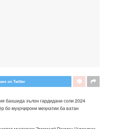
are on Twitter
ҳия бахшида эълон гардидани соли 2024
р бо муҳоҷирони меҳнатии ба ватан
и миллат муҳтарам Эмомалӣ Раҳмон Ҷумҳурии