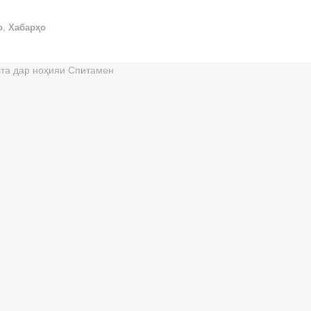
о
,
Хабарҳо