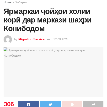
Home
Хабархо
Ярмаркаи ҷойҳои холии
корӣ дар маркази шаҳри
Конибодом
by
Migration Service
17.09.2024
306