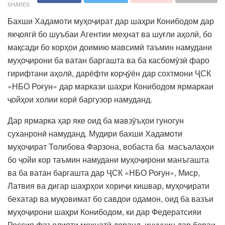
SHARES
Бахши Хадамоти муҳоҷират дар шаҳри Конибодом дар
якҷоягӣ бо шуъбаи Агентии меҳнат ва шуғли аҳолӣ, бо
мақсади бо корҳои доимию мавсимӣ таъмин намудани
муҳоҷирони ба ватан баргашта ва ба касбомӯзӣ фаро
гирифтани аҳолӣ, дарёфти корҷӯён дар сохтмони ҶСК
«НБО Роғун» дар маркази шаҳри Конибодом ярмаркаи
ҷойҳои холии корӣ баргузор намуданд.
Дар ярмарка ҳар яке оид ба мавзӯъҳои гуногун
суханронӣ намуданд. Мудири бахши Хадамоти
муҳоҷират Толибова Фарзона, вобаста ба масъалаҳои
бо ҷойи кор таъмин намудани муҳоҷирони манъгашта
ва ба ватан баргашта дар ҶСК «НБО Роғун», Миср,
Латвия ва дигар шаҳрҳои хориҷи кишвар, муҳоҷирати
бехатар ва муқовимат бо савдои одамон, оид ба вазъи
муҳоҷирони шаҳри Конибодом, ки дар Федератсияи
Россия фаъолияти меҳнатӣ доранд, инчунин дар бораи