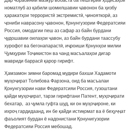
номатлуб аз қабили шомилшавии ҷавонон ба ҳизбу
ҳаракатҳои террористӣ экстремистӣ, ҷинояткорӣ, аз
ҷониби наврасону ҷавонон, Қонунгузории Федератсияи
Россия, омодагии пеш аз сафар аз байн бурдани
ҷудошавии оилаҳои ҷавон, аз байн бурдани таассубу
хурофот ва бегонапарастӣ, иҷроиши Қонунҳои милии
Ҷумҳурии Тоҷикистон ва чанд масъалаҳои дигар
мавриди баррасӣ қарор гирифт.
Ҳамзамон зимни баромад мудири бахши Хадамоти
муҳоҷират Толибова Фарзона, оид ба масъалаи
Қонунгузории нави Федератсияи Россия, гузоштани
қайди муҳоҷират, тарзи гирифтани Патент, муҳоҷирати
бехатар, аз ҷумла гуфта шуд, ки он муҳоҷироне, ки
ихроҷ гардидаанд, ин бе қайди истиқомат ва ё беҳуҷҷат
фаъолият бурдан ё надонистани Қонунигузории
Федератсияи Россия мебошад.