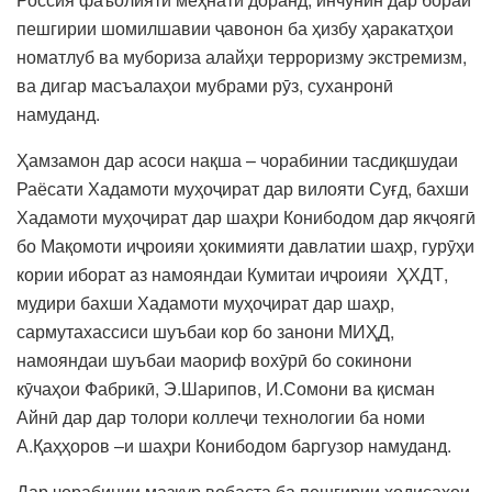
пешгирии шомилшавии ҷавонон ба ҳизбу ҳаракатҳои
номатлуб ва мубориза алайҳи терроризму экстремизм,
ва дигар масъалаҳои мубрами рӯз, суханронӣ
намуданд.
Ҳамзамон дар асоси нақша – чорабинии тасдиқшудаи
Раёсати Хадамоти муҳоҷират дар вилояти Суғд, бахши
Хадамоти муҳоҷират дар шаҳри Конибодом дар якҷоягӣ
бо Мақомоти иҷроияи ҳокимияти давлатии шаҳр, гурӯҳи
кории иборат аз намояндаи Кумитаи иҷроияи ҲХДТ,
мудири бахши Хадамоти муҳоҷират дар шаҳр,
сармутахассиси шуъбаи кор бо занони МИҲД,
намояндаи шуъбаи маориф вохӯрӣ бо сокинони
кӯчаҳои Фабрикӣ, Э.Шарипов, И.Сомони ва қисман
Айнӣ дар дар толори коллеҷи технологии ба номи
А.Қаҳҳоров –и шаҳри Конибодом баргузор намуданд.
Дар чорабинии мазкур вобаста ба пешгирии ҳодисаҳои