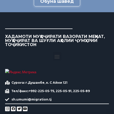
Обуна шавед
ХАДАМОТИ МУҲОҶИРАТИ ВАЗОРАТИ МЕҲНАТ,
МУҲОҶИРАТ ВА ШУҒЛИ АҲОЛИИ ҶУМҲУРИИ
ТОҶИКИСТОН
Суроға: г.Душанбе, к. С Айни 121
Тел/факс:+992-225-05-75, 225-05-91, 225-05-89
sh.umumi@migration.tj