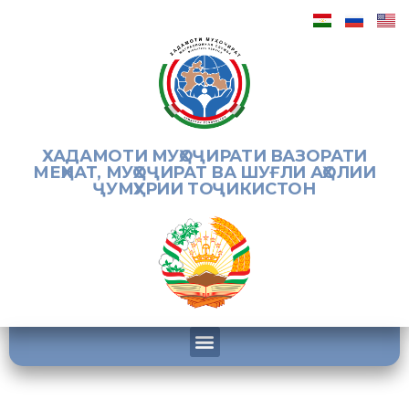
ХАДАМОТИ МУҲОҶИРАТИ ВАЗОРАТИ
МЕҲНАТ, МУҲОҶИРАТ ВА ШУҒЛИ АҲОЛИИ
ҶУМҲУРИИ ТОҶИКИСТОН