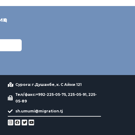
иҳо
Суроға: г.Душанбе, к. С Айни 121
Тел/факс:+992-225-05-75, 225-05-91, 225-
05-89
sh.umumi@migration.tj