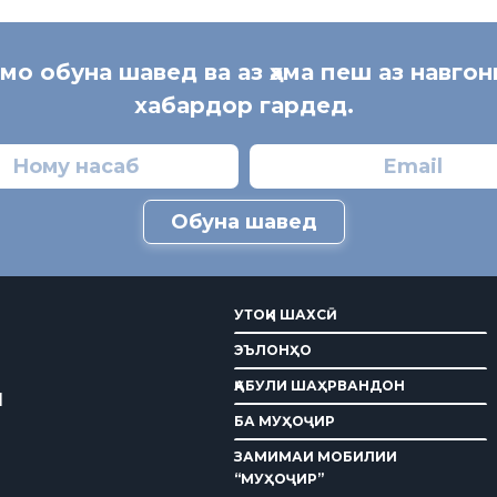
 мо обуна шавед ва аз ҳама пеш аз навгон
хабардор гардед.
Обуна шавед
УТОҚИ ШАХСӢ
ЭЪЛОНҲО
ҚАБУЛИ ШАҲРВАНДОН
И
БА МУҲОҶИР
ЗАМИМАИ МОБИЛИИ
“МУҲОҶИР”