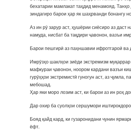
бехатарии мамлакат таҳдид менамояд. Танҳо
зиндагиро барои ҳар як шаҳрванди бонангу н
Аз ин рӯ зарур аст, ҳушёрии сиёсиро аз даст
намуда, нисбат ба тақдири ҷавонон, вазъи и
Барои пешгирӣ аз паҳншавии ифротгароӣ ва 
Имрӯзҳо шаклҳои зиёди экстремизм муқаррар г
мафкураи ҷавонон, ноором кардани вазъи ки
гурӯҳҳои экстремистӣ гуногун аст, аз ҷумла,
мебошад.
Ҳар яки моро лозим аст, ки барои аз ин роҳ 
Дар охир ба суолҳои сершумори иштирокдоро
Бояд қайд кард, ки гузаронидани чунин ярма
ёфт.