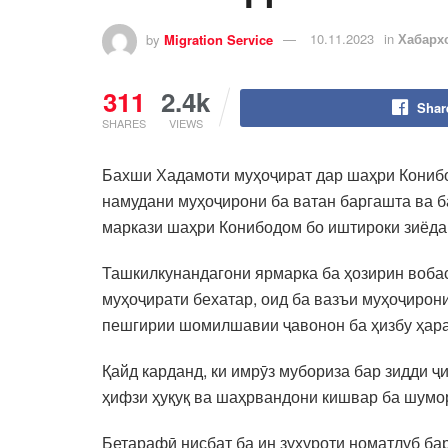
by
Migration Service
10.11.2023
in
Хабарх
311
2.4k
Shar
SHARES
VIEWS
Бахши Хадамоти муҳоҷират дар шаҳри Конибо
намудани муҳоҷирони ба ватан баргашта ва 
маркази шаҳри Конибодом бо иштироки зиёда 
Ташкилкунандагони ярмарка ба ҳозирин воба
муҳоҷирати бехатар, оид ба вазъи муҳоҷирон
пешгирии шомилшавии ҷавонон ба ҳизбу ҳарак
Қайд карданд, ки имрӯз мубориза бар зидди
ҳифзи ҳуқуқ ва шаҳрвандони кишвар ба шумо
Бетарафӣ нисбат ба ин зуҳуроти номатлуб ба