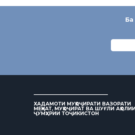
Ба
ХАДАМОТИ МУҲОҶИРАТИ ВАЗОРАТИ
МЕҲНАТ, МУҲОҶИРАТ ВА ШУҒЛИ АҲОЛИ
ҶУМҲУРИИ ТОҶИКИСТОН