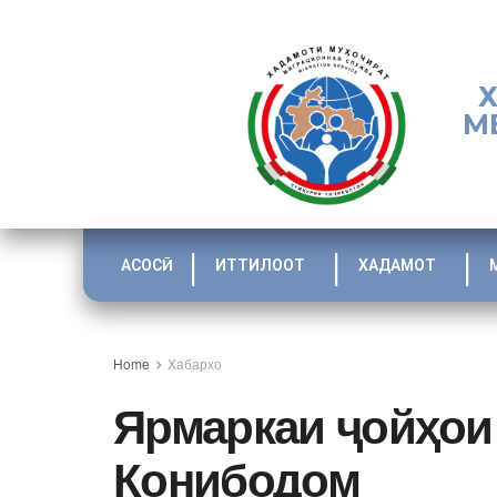
М
АСОСӢ
ИТТИЛООТ
ХАДАМОТ
Home
Хабархо
Ярмаркаи ҷойҳои
Конибодом