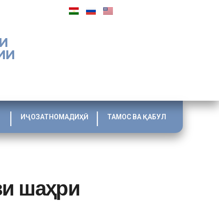
И
ИИ
ИҶОЗАТНОМАДИҲӢ
ТАМОС ВА ҚАБУЛ
зи шаҳри