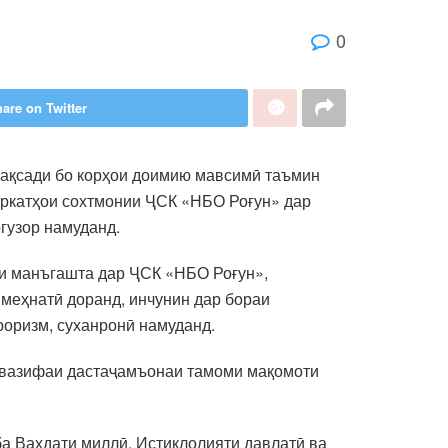
0
are on Twitter
мақсади бо корҳои доимию мавсимӣ таъмин
иркатҳои сохтмонии ҶСК «НБО Роғун» дар
гузор намуданд.
ни манъгашта дар ҶСК «НБО Роғун»,
меҳнатӣ доранд, инчунин дар бораи
роризм, суханронӣ намуданд.
н вазифаи дастаҷамъонаи тамоми мақомоти
а Ваҳдати миллӣ, Истиқлолияти давлатӣ ва