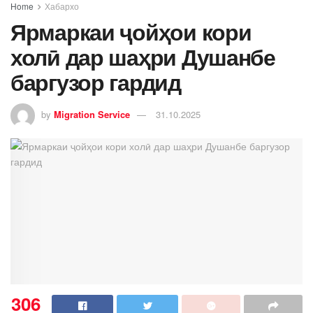
Home
Хабархо
Ярмаркаи ҷойҳои кори
холӣ дар шаҳри Душанбе
баргузор гардид
by
Migration Service
31.10.2025
306