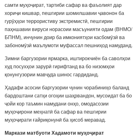
самти муҳоҷират, тартиби сафар ва фаъолият дар
хориҷи кишвар, пешгирии шомилшавии ҷавонон ба
гурӯҳҳои террористиву экстремистӣ, пешгирии
паҳншавии вируси норасоии масъунияти одам (ВНМО/
БПНМ), инчунин доир ба имкониятҳои касбомӯзӣ ва
забономӯзӣ маълумоти муфассал пешниҳод намуданд.
Зимни баргузории ярмарка, иштирокчиён ба саволҳои
худ посухҳои зарурӣ гирифтанд ва бо низомҳои
қонунгузории мавҷуда шинос гардиданд.
Ҳадафи асосии баргузории чунин чорабиниҳо баланд
бардоштани сатҳи огоҳии шаҳрвандон, мусоидат ба бо
ҷойи кор таъмин намудани онҳо, омодасозии
муҳоҷирони меҳнатӣ ба сафар ва пешгирии
муҳоҷирати ғайриқонунӣ ба ҳисоб меравад.
Маркази матбуоти Хадамоти муҳоҷират