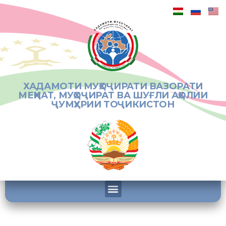
ХАДАМОТИ МУҲОҶИРАТИ ВАЗОРАТИ
МЕҲНАТ, МУҲОҶИРАТ ВА ШУҒЛИ АҲОЛИИ
ҶУМҲУРИИ ТОҶИКИСТОН