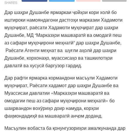
SHARES
Дар шаҳри Душанбе ярмаркаи ҷойҳои кори холӣ бо
иштироки намояндагони дастгоҳи марказии Хадамоти
муҳоҷират, раёсати Хадамоти муҳоҷират дар шаҳри
Душанбе, МД “Марказҳои машваратӣ ва омодагӣ пеш
аз сафари муҳоҷирони меҳнатӣ” дар шаҳри Душанбе,
Раёсати Агенти меҳнат ва шуғли аҳолӣ дар шаҳри
Душанбе, корхонаҳо, муассисаҳо ва ташкилотҳои
давлатӣ ва хусусӣ баргузор гардид.
Дар рафти ярмарка кормандони масъули Хадамоти
муҳоҷират, Раёсати хадамот дар шаҳри Душанбе ва
Муассисаи давлатии «Марказҳои машваратӣ ва
омодагии пеш аз сафари муҳоҷирони меҳнатӣ» бо
шаҳрвандон вохӯриҳо доир намуда, корҳои
фаҳмондадиҳӣ ва машваратӣ анҷом доданд.
Масъулин вобаста ба қонунгузориҳои амалкунанда дар