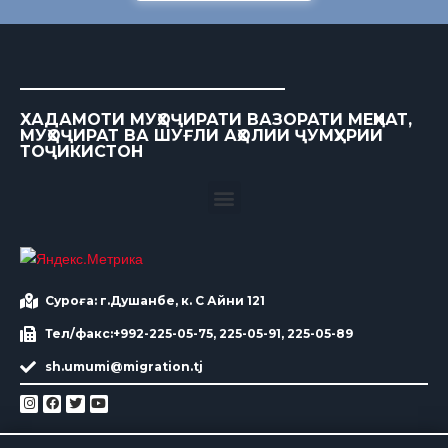
ХАДАМОТИ МУҲОҶИРАТИ ВАЗОРАТИ МЕҲНАТ,
МУҲОҶИРАТ ВА ШУҒЛИ АҲОЛИИ ҶУМҲУРИИ
ТОҶИКИСТОН
Суроға: г.Душанбе, к. С Айни 121
Тел/факс:+992-225-05-75, 225-05-91, 225-05-89
sh.umumi@migration.tj