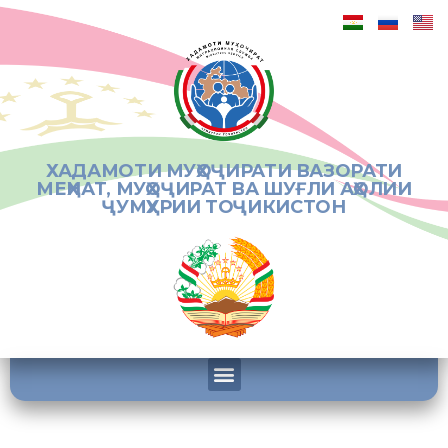
ХАДАМОТИ МУҲОҶИРАТИ ВАЗОРАТИ
МЕҲНАТ, МУҲОҶИРАТ ВА ШУҒЛИ АҲОЛИИ
ҶУМҲУРИИ ТОҶИКИСТОН