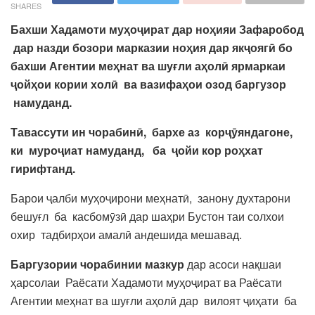
SHARES
Бахши Хадамоти муҳоҷират дар ноҳияи Зафаробод
дар назди бозори марказии ноҳия дар якҷоягӣ бо
бахши Агентии меҳнат ва шуғли аҳолӣ ярмаркаи
ҷойҳои кории холӣ ва вазифаҳои озод баргузор
намуданд.
Тавассути ин чорабинӣ, бархе аз корҷӯяндагоне,
ки муроҷиат намуданд, ба ҷойи кор роҳхат
гирифтанд.
Барои ҷалби муҳоҷирони меҳнатӣ, занону духтарони
бешуғл ба касбомӯзӣ дар шаҳри Бустон таи солхои
охир тадбирҳои амалӣ андешида мешавад.
Баргузории чорабинии мазкур
дар асоси нақшаи
ҳарсолаи Раёсати Хадамоти муҳоҷират ва Раёсати
Агентии меҳнат ва шуғли аҳолӣ дар вилоят ҷиҳати ба