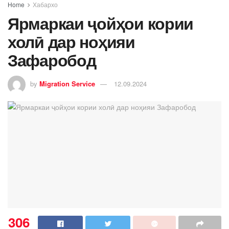
Home
Хабархо
Ярмаркаи ҷойҳои кории
холӣ дар ноҳияи
Зафаробод
by
Migration Service
12.09.2024
306