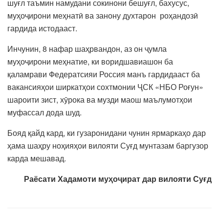
шуғл таъмин намудани сокинони бешуғл, бахусус,
муҳоҷирони меҳнатӣ ва занону духтарон роҳандозӣ
гардида истодааст.
Инчунин, 8 нафар шаҳрвандон, аз он ҷумла
муҳоҷирони меҳнатие, ки воридшавиашон ба
қаламрави Федератсияи Россия манъ гардидааст ба
вакансияҳои ширкатҳои сохтмонии ҶСК «НБО Роғун»
шароити зист, хӯрока ва музди маош маълумотҳои
муфассал дода шуд.
Бояд қайд кард, ки гузаронидани чунин ярмаркаҳо дар
ҳама шаҳру ноҳияҳои вилояти Суғд мунтазам баргузор
карда мешавад.
Раёсати Хадамоти муҳоҷират дар вилояти Суғд