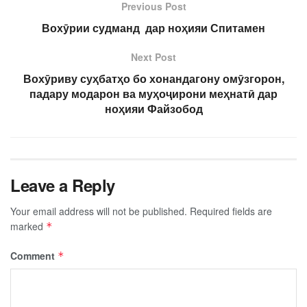
Previous Post
Вохӯрии судманд дар ноҳияи Спитамен
Next Post
Вохӯриву суҳбатҳо бо хонандагону омӯзгорон,
падару модарон ва муҳоҷирони меҳнатӣ дар
ноҳияи Файзобод
Leave a Reply
Your email address will not be published.
Required fields are
marked
*
Comment
*