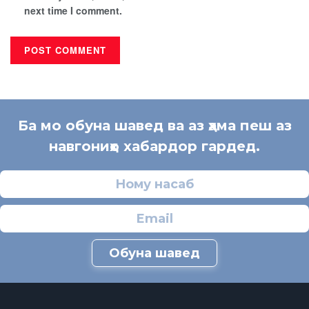
next time I comment.
Ба мо обуна шавед ва аз ҳама пеш аз
навгониҳо хабардор гардед.
Обуна шавед