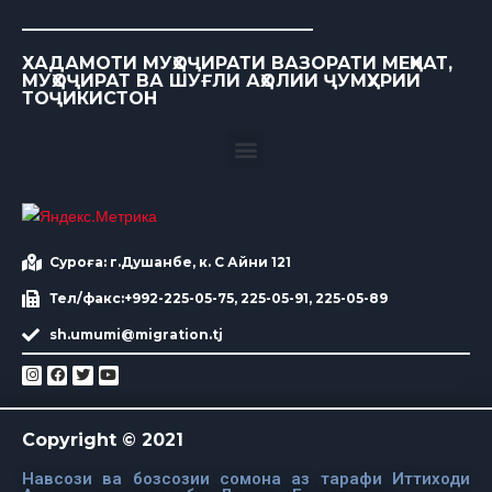
ХАДАМОТИ МУҲОҶИРАТИ ВАЗОРАТИ МЕҲНАТ,
МУҲОҶИРАТ ВА ШУҒЛИ АҲОЛИИ ҶУМҲУРИИ
ТОҶИКИСТОН
Суроға: г.Душанбе, к. С Айни 121
Тел/факс:+992-225-05-75, 225-05-91, 225-05-89
sh.umumi@migration.tj
Copyright © 2021
Навсози ва бозсозии сомона аз тарафи Иттиходи