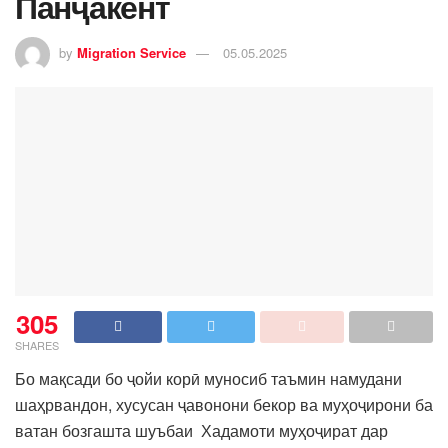
Панҷакент
by
Migration Service
05.05.2025
305
SHARES
Бо мақсади бо ҷойи корӣ муносиб таъмин намудани
шаҳрвандон, хусусан ҷавонони бекор ва муҳоҷирони ба
ватан бозгашта шуъбаи Хадамоти муҳоҷират дар