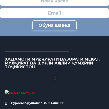
Обуна шавед
ХАДАМОТИ МУҲОҶИРАТИ ВАЗОРАТИ МЕҲНАТ,
МУҲОҶИРАТ ВА ШУҒЛИ АҲОЛИИ ҶУМҲУРИИ
ТОҶИКИСТОН
Суроға: г.Душанбе, к. С Айни 121