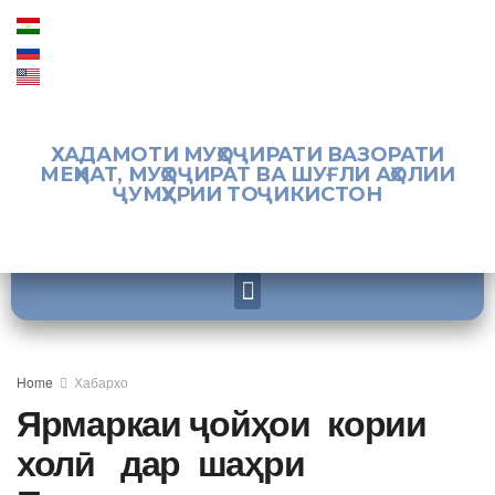
ХАДАМОТИ МУҲОҶИРАТИ ВАЗОРАТИ
МЕҲНАТ, МУҲОҶИРАТ ВА ШУҒЛИ АҲОЛИИ
ҶУМҲУРИИ ТОҶИКИСТОН
Home
Хабархо
Ярмаркаи ҷойҳои кории
холӣ дар шаҳри