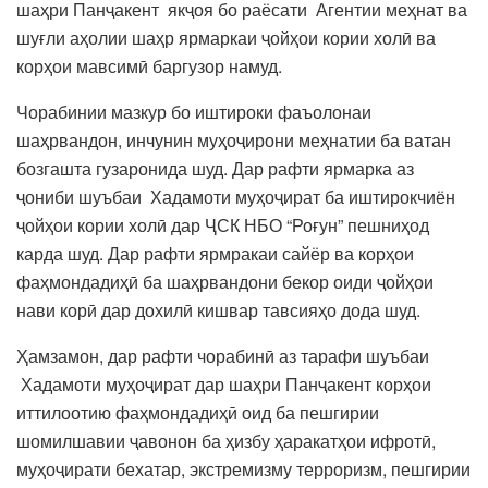
шаҳри Панҷакент якҷоя бо раёсати Агентии меҳнат ва
шуғли аҳолии шаҳр ярмаркаи ҷойҳои кории холӣ ва
корҳои мавсимӣ баргузор намуд.
Чорабинии мазкур бо иштироки фаъолонаи
шаҳрвандон, инчунин муҳоҷирони меҳнатии ба ватан
бозгашта гузаронида шуд. Дар рафти ярмарка аз
ҷониби шуъбаи Хадамоти муҳоҷират ба иштирокчиён
ҷойҳои кории холӣ дар ҶСК НБО “Роғун” пешниҳод
карда шуд. Дар рафти ярмракаи сайёр ва корҳои
фаҳмондадиҳӣ ба шаҳрвандони бекор оиди ҷойҳои
нави корӣ дар дохилӣ кишвар тавсияҳо дода шуд.
Ҳамзамон, дар рафти чорабинӣ аз тарафи шуъбаи
Хадамоти муҳоҷират дар шаҳри Панҷакент корҳои
иттилоотию фаҳмондадиҳӣ оид ба пешгирии
шомилшавии ҷавонон ба ҳизбу ҳаракатҳои ифротӣ,
муҳоҷирати бехатар, экстремизму терроризм, пешгирии