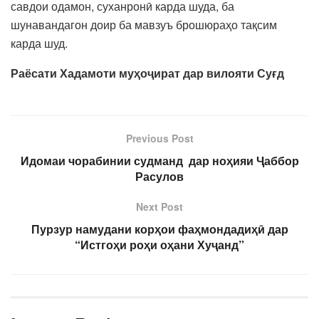
савдои одамон, суханронӣ карда шуда, ба
шунавандагон доир ба мавзуъ брошюраҳо тақсим
карда шуд.
Раёсати Хадамоти муҳоҷират дар вилояти Суғд
Previous Post
Идомаи чорабинии судманд дар ноҳияи Ҷаббор
Расулов
Next Post
Пурзур намудани корҳои фаҳмондадиҳӣ дар
“Истгоҳи роҳи оҳани Хуҷанд”