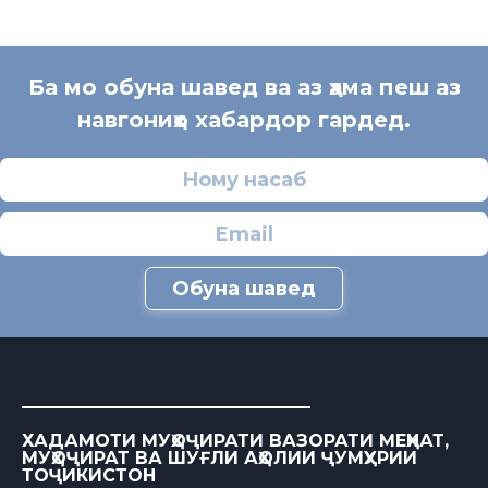
Ба мо обуна шавед ва аз ҳама пеш аз
навгониҳо хабардор гардед.
Обуна шавед
ХАДАМОТИ МУҲОҶИРАТИ ВАЗОРАТИ МЕҲНАТ,
МУҲОҶИРАТ ВА ШУҒЛИ АҲОЛИИ ҶУМҲУРИИ
ТОҶИКИСТОН