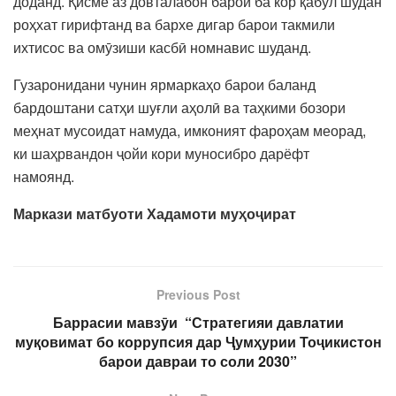
доданд. Қисме аз довталабон барои ба кор қабул шудан
роҳхат гирифтанд ва бархе дигар барои такмили
ихтисос ва омӯзиши касбӣ номнавис шуданд.
Гузаронидани чунин ярмаркаҳо барои баланд
бардоштани сатҳи шуғли аҳолӣ ва таҳкими бозори
меҳнат мусоидат намуда, имконият фароҳам меорад,
ки шаҳрвандон ҷойи кори муносибро дарёфт
намоянд.
Маркази матбуоти Хадамоти муҳоҷират
Previous Post
Баррасии мавзӯи “Стратегияи давлатии
муқовимат бо коррупсия дар Ҷумҳурии Тоҷикистон
барои давраи то соли 2030”