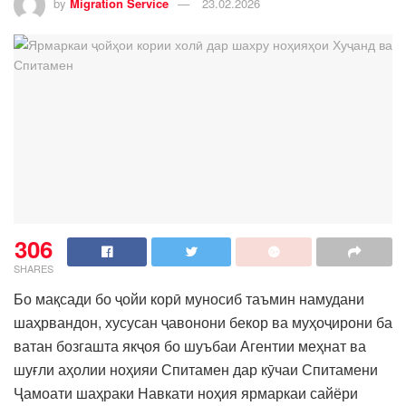
by
Migration Service
23.02.2026
306
SHARES
Бо мақсади бо ҷойи корӣ муносиб таъмин намудани
шаҳрвандон, хусусан ҷавонони бекор ва муҳоҷирони ба
ватан бозгашта якҷоя бо шуъбаи Агентии меҳнат ва
шуғли аҳолии ноҳияи Спитамен дар кӯчаи Спитамени
Ҷамоати шаҳраки Навкати ноҳия ярмаркаи сайёри