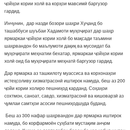
ҷойҳои кории холӣ ва корҳои мавсимӣ баргузор
гардид.
Инчунин, дар назди бозори шаҳри Хуҷанд бо
ташаббуси шуъбаи Хадамоти муҳоҷират дар шаҳр
ярмаркаи ҷойҳои кории холӣ бо мақсади таъмини
шаҳрвандон бо маълумоти дақиқ ва мусоидат ба
муҳоҷирати меҳнатии бехатар, ярмаркаи ҷойҳои кории
холӣ оид ба муҳоҷирати меҳнатӣ баргузор гардид.
Дар ярмарка аз ташкилоту муассиса ва корхонаҳои
истеҳсоливу хизматрасонӣ иштирок намуда, беш аз 200
ҷойи кории холиро пешниҳод карданд. Соҳаҳои
сохтмон, саноат, савдо, хизматрасонӣ ва кишоварзӣ аз
ҷумлаи самтҳои асосии пешниҳодшуда буданд.
Беш аз 300 нафар шаҳрвандон дар ярмарка иштирок
намуда, бо корфармоён суҳбати мустақим анҷом