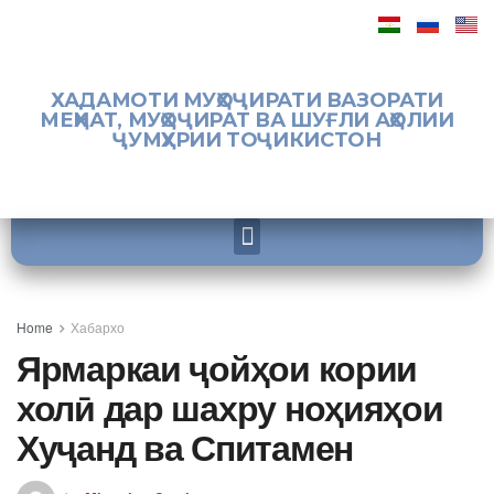
ХАДАМОТИ МУҲОҶИРАТИ ВАЗОРАТИ
МЕҲНАТ, МУҲОҶИРАТ ВА ШУҒЛИ АҲОЛИИ
ҶУМҲУРИИ ТОҶИКИСТОН
Home
Хабархо
Ярмаркаи ҷойҳои кории
холӣ дар шахру ноҳияҳои
Хуҷанд ва Спитамен