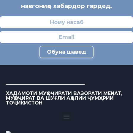
навгониҳо хабардор гардед.
Обуна шавед
ХАДАМОТИ МУҲОҶИРАТИ ВАЗОРАТИ МЕҲНАТ,
МУҲОҶИРАТ ВА ШУҒЛИ АҲОЛИИ ҶУМҲУРИИ
ТОҶИКИСТОН