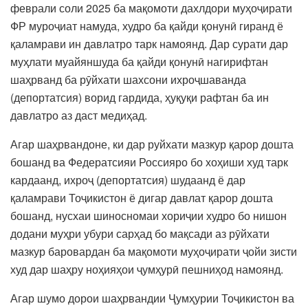
феврали соли 2025 ба мақомоти дахлдори муҳоҷирати
ФР муроҷиат намуда, худро ба қайди қонунӣ гиранд ё
қаламрави ин давлатро тарк намоянд. Дар сурати дар
муҳлати муайяншуда ба қайди қонунӣ нагирифтан
шаҳрванд ба рӯйхати шахсони ихроҷшаванда
(депортатсия) ворид гардида, ҳуқуқи рафтан ба ин
давлатро аз даст медиҳад.
Агар шаҳрвандоне, ки дар руйхати мазкур қарор дошта
бошанд ва Федератсияи Россияро бо хоҳиши худ тарк
кардаанд, ихроҷ (депортатсия) шудаанд ё дар
қаламрави Тоҷикистон ё дигар давлат қарор дошта
бошанд, нусхаи шиносномаи хориҷии худро бо нишон
додани муҳри убури сарҳад бо мақсади аз рӯйхати
мазкур баровардан ба мақомоти муҳоҷирати ҷойи зисти
худ дар шаҳру ноҳияҳои ҷумҳурӣ пешниҳод намоянд.
Агар шумо дорои шаҳрвандии Ҷумҳурии Тоҷикистон ва