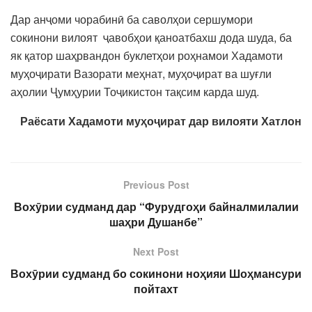
Дар анҷоми чорабинӣ ба саволҳои сершумори
сокинони вилоят ҷавобҳои қаноатбахш дода шуда, ба
як қатор шаҳрвандон буклетҳои роҳнамои Хадамоти
муҳоҷирати Вазорати меҳнат, муҳоҷират ва шуғли
аҳолии Ҷумҳурии Тоҷикистон тақсим карда шуд.
Раёсати Хадамоти муҳоҷират дар вилояти
Хатлон
Previous Post
Вохӯрии судманд дар “Фурудгоҳи байналмилалии
шаҳри Душанбе”
Next Post
Вохӯрии судманд бо сокинони ноҳияи Шоҳмансури
пойтахт