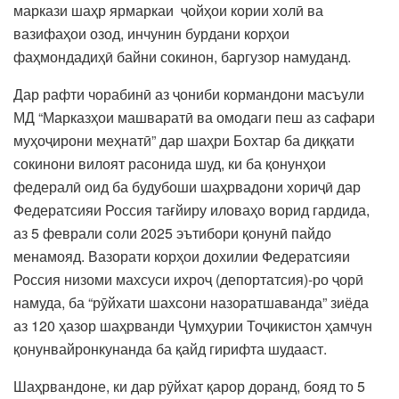
маркази шаҳр ярмаркаи ҷойҳои кории холӣ ва
вазифаҳои озод, инчунин бурдани корҳои
фаҳмондадиҳӣ байни сокинон, баргузор намуданд.
Дар рафти чорабинӣ аз ҷониби кормандони масъули
МД “Марказҳои машваратӣ ва омодаги пеш аз сафари
муҳоҷирони меҳнатӣ” дар шаҳри Бохтар ба диққати
сокинони вилоят расонида шуд, ки ба қонунҳои
федералӣ оид ба будубоши шаҳрвадони хориҷӣ дар
Федератсияи Россия тағйиру иловаҳо ворид гардида,
аз 5 феврали соли 2025 эътибори қонунӣ пайдо
менамояд. Вазорати корҳои дохилии Федератсияи
Россия низоми махсуси ихроҷ (депортатсия)-ро ҷорӣ
намуда, ба “рӯйхати шахсони назоратшаванда” зиёда
аз 120 ҳазор шаҳрванди Ҷумҳурии Тоҷикистон ҳамчун
қонунвайронкунанда ба қайд гирифта шудааст.
Шаҳрвандоне, ки дар рӯйхат қарор доранд, бояд то 5