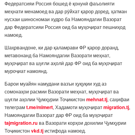
Федератсияи Россия бошед ё қонунӣ фаъолияти
меҳнати менамоед ва дар рӯйхат қарор доред, ҳатман
нусхаи шиносномаи худро ба Намояндагии Вазорат
дар Федератсияи Россия оид ба муҳоҷират пешниҳод
намоед.
Шаҳрвандоне, ки дар қаламрави ФР қарор доранд,
метавонанд ба Намояндагии Вазорати меҳнат,
муҳоҷират ва шуғли аҳолӣ дар ФР оид ба муҳоҷират
муроҷиат намоянд.
Барои муайян намудани вазъи ҳуқуқии худ аз
сомонаҳои расмии Вазорати меҳнат, муҳоҷират ва
шуғли аҳолии Ҷумҳурии Тоҷикистон
mehnat.tj
, саҳифаи
телеграм
t.me/mlmert
, Хадамоти муҳоҷират
migration.tj
,
Намояндагии Вазорат дар ФР оид ба муҳоҷират
tajmigration.ru
ва Вазорати корҳои дохилии Ҷумҳурии
Тоҷикистон
vkd.tj
истифода намоед.