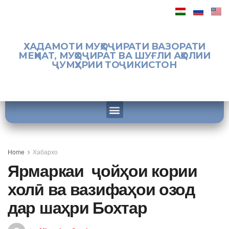
ХАДАМОТИ МУҲОҶИРАТИ ВАЗОРАТИ
МЕҲНАТ, МУҲОҶИРАТ ВА ШУҒЛИ АҲОЛИИ
ҶУМҲУРИИ ТОҶИКИСТОН
Home
Хабархо
Ярмаркаи ҷойҳои кории
холӣ ва вазифаҳои озод
дар шаҳри Бохтар