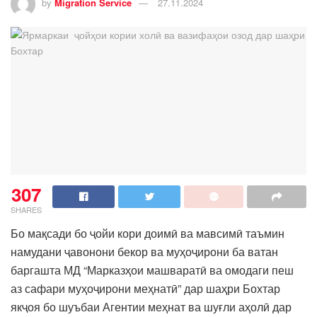
by
Migration Service
27.11.2024
307
SHARES
Бо мақсади бо ҷойи кори доимӣ ва мавсимӣ таъмин
намудани ҷавонони бекор ва муҳоҷирони ба ватан
баргашта МД “Марказҳои машваратӣ ва омодаги пеш
аз сафари муҳоҷирони меҳнатӣ” дар шаҳри Бохтар
якҷоя бо шуъбаи Агентии меҳнат ва шуғли аҳолӣ дар